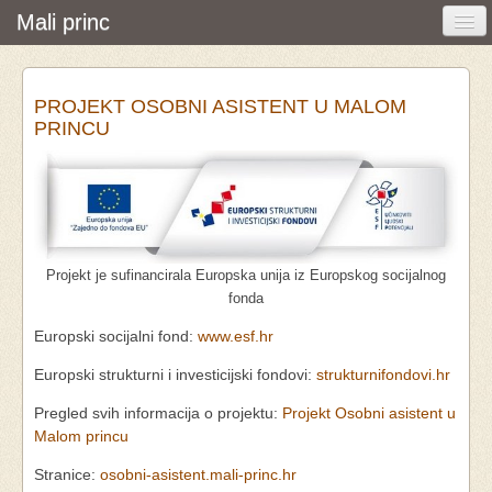
Mali princ
Početna
PROJEKT OSOBNI ASISTENT U MALOM
Vijesti i događanja
PRINCU
Udruga
O nama
Pretraživanje
Projekt je sufinancirala Europska unija iz Europskog socijalnog
Osobna asistencija
fonda
Europski socijalni fond:
www.esf.hr
Europski strukturni i investicijski fondovi:
strukturnifondovi.hr
Pregled svih informacija o projektu:
Projekt Osobni asistent u
Malom princu
Stranice:
osobni-asistent.mali-princ.hr