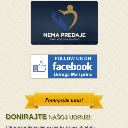
Pomognite nam!
DONIRAJTE
NAŠOJ UDRUZI:
Udruga roditelja djece i osoba s invaliditetom