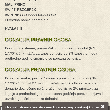
MALI PRINC
SWIFT:
PBZGHR2X
IBAN:
HR7723400091110267827
Privredna banka Zagreb d.d.
HVALA !!!!
DONACIJA
PRAVNIH
OSOBA
Pravnim osobama
, prema Zakonu o porezu na dobit (NN
177/04), čl.7., st.7., za iznos donacije do 2% iznosa prihoda
prethodne godine smanjuje se porezna osnovica.
DONACIJA
PRIVATNIH
OSOBA
Privatne osobe
, prema Zakonu o porezu na dohodak (NN
177/04) čl.36., st.27. mogu uvećati osobni odbitak za iznos
donacije doznačene na žiroračun, do visine 2% primitaka za
koje je u prethodnoj god. podnesena godišnja porezna prijava i
utvrđen godišnji porez na dohodak.
✖
Ove web stranice koriste samo
kolačiće
(eng. cookies) koji su