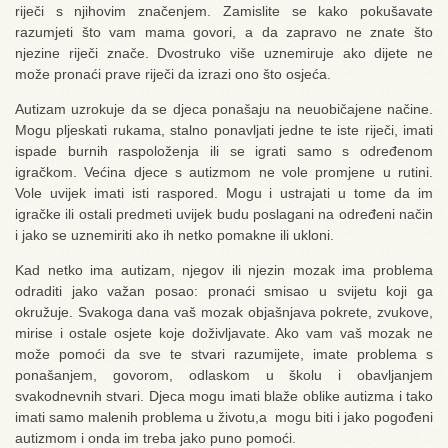
riječi s njihovim značenjem. Zamislite se kako pokušavate
razumjeti što vam mama govori, a da zapravo ne znate što
njezine riječi znače. Dvostruko više uznemiruje ako dijete ne
može pronaći prave riječi da izrazi ono što osjeća.
Autizam uzrokuje da se djeca ponašaju na neuobičajene načine.
Mogu pljeskati rukama, stalno ponavljati jedne te iste riječi, imati
ispade burnih raspoloženja ili se igrati samo s određenom
igračkom. Većina djece s autizmom ne vole promjene u rutini.
Vole uvijek imati isti raspored. Mogu i ustrajati u tome da im
igračke ili ostali predmeti uvijek budu poslagani na određeni način
i jako se uznemiriti ako ih netko pomakne ili ukloni.
Kad netko ima autizam, njegov ili njezin mozak ima problema
odraditi jako važan posao: pronaći smisao u svijetu koji ga
okružuje. Svakoga dana vaš mozak objašnjava pokrete, zvukove,
mirise i ostale osjete koje doživljavate. Ako vam vaš mozak ne
može pomoći da sve te stvari razumijete, imate problema s
ponašanjem, govorom, odlaskom u školu i obavljanjem
svakodnevnih stvari. Djeca mogu imati blaže oblike autizma i tako
imati samo malenih problema u životu,a mogu biti i jako pogođeni
autizmom i onda im treba jako puno pomoći.