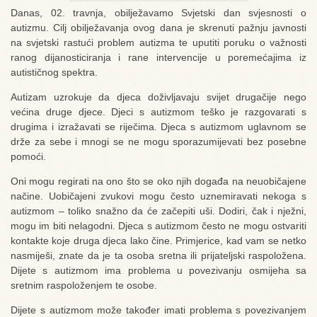
Danas, 02. travnja, obilježavamo Svjetski dan svjesnosti o
autizmu. Cilj obilježavanja ovog dana je skrenuti pažnju javnosti
na svjetski rastući problem autizma te uputiti poruku o važnosti
ranog dijanosticiranja i rane intervencije u poremećajima iz
autističnog spektra.
Autizam uzrokuje da djeca doživljavaju svijet drugačije nego
većina druge djece. Djeci s autizmom teško je razgovarati s
drugima i izražavati se riječima. Djeca s autizmom uglavnom se
drže za sebe i mnogi se ne mogu sporazumijevati bez posebne
pomoći.
Oni mogu regirati na ono što se oko njih događa na neuobičajene
načine. Uobičajeni zvukovi mogu često uznemiravati nekoga s
autizmom – toliko snažno da će začepiti uši. Dodiri, čak i nježni,
mogu im biti nelagodni. Djeca s autizmom često ne mogu ostvariti
kontakte koje druga djeca lako čine. Primjerice, kad vam se netko
nasmiješi, znate da je ta osoba sretna ili prijateljski raspoložena.
Dijete s autizmom ima problema u povezivanju osmijeha sa
sretnim raspoloženjem te osobe.
Dijete s autizmom može također imati problema s povezivanjem