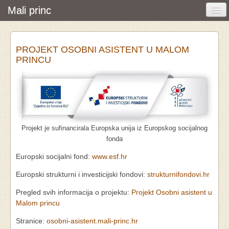
Mali princ
Početna
PROJEKT OSOBNI ASISTENT U MALOM
Vijesti i događanja
PRINCU
Udruga
O nama
Pretraživanje
Projekt je sufinancirala Europska unija iz Europskog socijalnog
Osobna asistencija
fonda
Europski socijalni fond:
www.esf.hr
Europski strukturni i investicijski fondovi:
strukturnifondovi.hr
Pregled svih informacija o projektu:
Projekt Osobni asistent u
Malom princu
Stranice:
osobni-asistent.mali-princ.hr