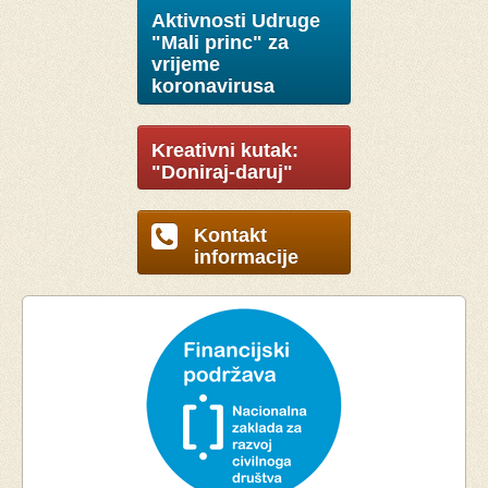
Aktivnosti Udruge
"Mali princ" za
vrijeme
koronavirusa
Kreativni kutak:
"Doniraj-daruj"
Kontakt
informacije