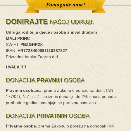
Pomognite nam!
DONIRAJTE
NAŠOJ UDRUZI:
Udruga roditelja djece i osoba s invaliditetom
MALI PRINC
SWIFT:
PBZGHR2X
IBAN:
HR7723400091110267827
Privredna banka Zagreb d.d.
HVALA !!!!
DONACIJA
PRAVNIH
OSOBA
Pravnim osobama
, prema Zakonu o porezu na dobit (NN
177/04), čl.7., st.7., za iznos donacije do 2% iznosa prihoda
prethodne godine smanjuje se porezna osnovica.
DONACIJA
PRIVATNIH
OSOBA
Privatne osobe
, prema Zakonu o porezu na dohodak (NN