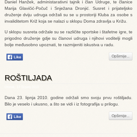
Daniel Hanžek, administarativni tajnik i član Udruge, te članice
Marija Glavičić-Počuč i Snježana Dronjić. Susret i prijateljsko
druženje dviju udruga održali su se u prostoriji Kluba za osobe s
invaliditetom Križ koja se nalazi u sklopu Doma zdravlja u Križu.
U sklopu susreta održale su se različite sportske i štafetne igre, te
prigodno druženje gdje su članovi udruga i njihovi voditelji mogli
bolje međusobno upoznati, te razmijeniti iskustva u radu.
Opširnije...
ROŠTILJADA
Utorak, 13 Srpanj 2010
Dana 23. lipnja 2010. godine održali smo svoju prvu roštiljadu.
Bilo je veselo i ukusno, a što se vidi i iz fotografija u prilogu.
Opširnije...