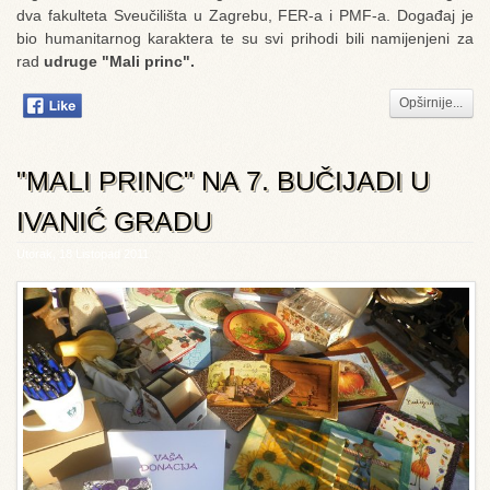
dva fakulteta Sveučilišta u Zagrebu, FER-a i PMF-a. Događaj je
bio humanitarnog karaktera te su svi prihodi bili namijenjeni za
rad
udruge "Mali princ".
Opširnije...
"MALI PRINC" NA 7. BUČIJADI U
IVANIĆ GRADU
Utorak, 18 Listopad 2011