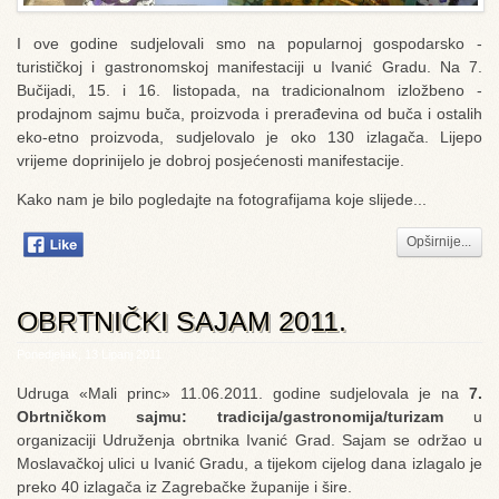
I ove godine sudjelovali smo na popularnoj gospodarsko -
turističkoj i gastronomskoj manifestaciji u Ivanić Gradu. Na 7.
Bučijadi, 15. i 16. listopada, na tradicionalnom izložbeno -
prodajnom sajmu buča, proizvoda i prerađevina od buča i ostalih
eko-etno proizvoda, sudjelovalo je oko 130 izlagača. Lijepo
vrijeme doprinijelo je dobroj posjećenosti manifestacije.
Kako nam je bilo pogledajte na fotografijama koje slijede...
Opširnije...
OBRTNIČKI SAJAM 2011.
Ponedjeljak, 13 Lipanj 2011
Udruga «Mali princ» 11.06.2011. godine sudjelovala je na
7.
Obrtničkom sajmu: tradicija/gastronomija/turizam
u
organizaciji Udruženja obrtnika Ivanić Grad. Sajam se održao u
Moslavačkoj ulici u Ivanić Gradu, a tijekom cijelog dana izlagalo je
preko 40 izlagača iz Zagrebačke županije i šire.