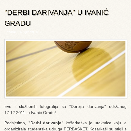
"DERBI DARIVANJA" U IVANIĆ
GRADU
Četvrtak, 26 Siječanj 2012
Evo i službenih fotografija sa "Derbija darivanja" održanog
17.12.2011. u Ivanić Gradu!
Podsjetimo,
"Derbi darivanja"
košarkaška je utakmica koju je
organizirala studentska udruga FERBASKET. Košarkaši su stigli s