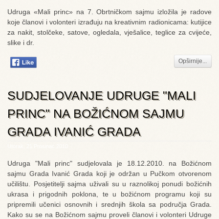
Udruga «Mali princ» na 7. Obrtničkom sajmu izložila je radove
koje članovi i volonteri izrađuju na kreativnim radionicama: kutijice
za nakit, stolčeke, satove, ogledala, vješalice, teglice za cvijeće,
slike i dr.
Opširnije...
SUDJELOVANJE UDRUGE "MALI
PRINC" NA BOŽIĆNOM SAJMU
GRADA IVANIĆ GRADA
Utorak, 21 Prosinac 2010
Udruga "Mali princ" sudjelovala je 18.12.2010. na Božićnom
sajmu Grada Ivanić Grada koji je održan u Pučkom otvorenom
učilištu. Posjetitelji sajma uživali su u raznolikoj ponudi božićnih
ukrasa i prigodnih poklona, te u božićnom programu koji su
pripremili učenici osnovnih i srednjih škola sa područja Grada.
Kako su se na Božićnom sajmu proveli članovi i volonteri Udruge