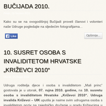
BUČIJADA 2010.
Petak, 19 Studeni 2010
Kako su se na ovogodišnjoj Bučijadi proveli članovi i volonteri
naše Udruge pogledajte na sljedećim fotografijama...
Opširnije...
10. SUSRET OSOBA S
INVALIDITETOM HRVATSKE
„KRIŽEVCI 2010“
Utorak, 21 Rujan 2010
Udruga roditelja djece i osoba s invaliditetom „Mali princ“
gostovala je u utorak,
07. rujna 2010. godine,
na
10. susretu
osoba s invaliditetom Hrvatske „Križevci 2010“.
Udruga
invalida Križevci – UIK
uputila je naime svim udrugama osoba s
invaliditetom poziv na zajedničko druženje u gradu Križevcima u