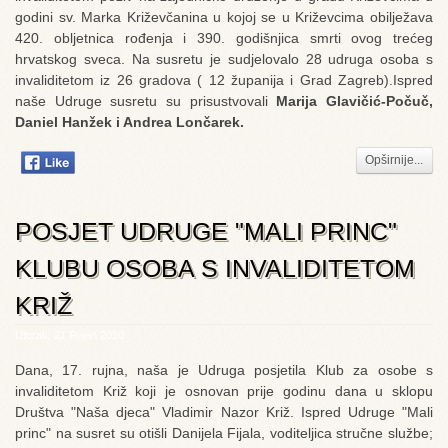
godini sv. Marka Križevčanina u kojoj se u Križevcima obilježava
420. obljetnica rođenja i 390. godišnjica smrti ovog trećeg
hrvatskog sveca.
Na susretu je sudjelovalo 28 udruga osoba s
invaliditetom iz 26 gradova ( 12 županija i Grad Zagreb).I
spred
naše Udruge susretu su
prisustvovali
Marija Glavičić-Počuč,
Daniel Hanžek i Andrea Lončarek.
Opširnije...
POSJET UDRUGE "MALI PRINC"
KLUBU OSOBA S INVALIDITETOM
KRIŽ
Utorak, 21 Rujan 2010
Dana, 17. rujna, naša je Udruga posjetila Klub za osobe s
invaliditetom Križ koji je osnovan prije godinu dana u sklopu
Društva "Naša djeca" Vladimir Nazor Križ. Ispred Udruge "Mali
princ" na susret su otišli Danijela Fijala, voditeljica stručne službe;