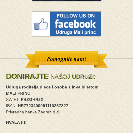
Pomognite nam!
DONIRAJTE
NAŠOJ UDRUZI:
Udruga roditelja djece i osoba s invaliditetom
MALI PRINC
SWIFT:
PBZGHR2X
IBAN:
HR7723400091110267827
Privredna banka Zagreb d.d.
HVALA !!!!