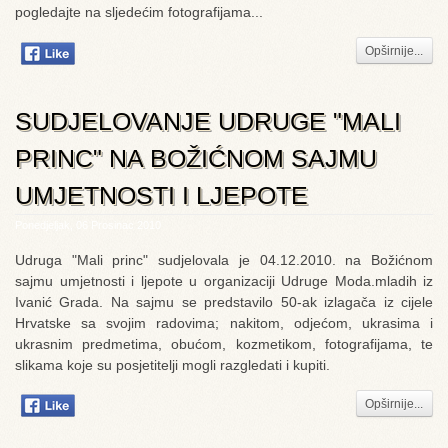
pogledajte na sljedećim fotografijama...
Opširnije...
SUDJELOVANJE UDRUGE "MALI
PRINC" NA BOŽIĆNOM SAJMU
UMJETNOSTI I LJEPOTE
Ponedjeljak, 06 Prosinac 2010
Udruga "Mali princ" sudjelovala je 04.12.2010. na Božićnom
sajmu umjetnosti i ljepote u organizaciji Udruge Moda.mladih iz
Ivanić Grada. Na sajmu se predstavilo 50-ak izlagača iz cijele
Hrvatske sa svojim radovima; nakitom, odjećom, ukrasima i
ukrasnim predmetima, obućom, kozmetikom, fotografijama, te
slikama koje su posjetitelji mogli razgledati i kupiti.
Opširnije...