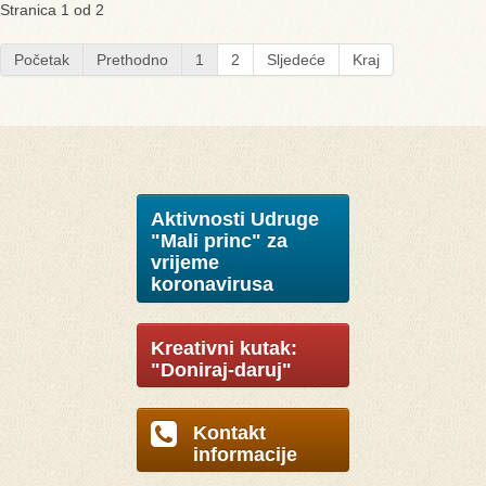
Stranica 1 od 2
Početak
Prethodno
1
2
Sljedeće
Kraj
Aktivnosti Udruge
"Mali princ" za
vrijeme
koronavirusa
Kreativni kutak:
"Doniraj-daruj"
Kontakt
informacije