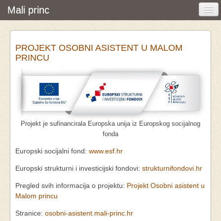
Mali princ
Početna
PROJEKT OSOBNI ASISTENT U MALOM
Vijesti i događanja
PRINCU
Udruga
O nama
Pretraživanje
Projekt je sufinancirala Europska unija iz Europskog socijalnog
Osobna asistencija
fonda
Europski socijalni fond:
www.esf.hr
Europski strukturni i investicijski fondovi:
strukturnifondovi.hr
Pregled svih informacija o projektu:
Projekt Osobni asistent u
Malom princu
Stranice:
osobni-asistent.mali-princ.hr