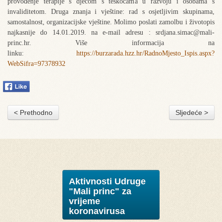
provođenje terapije s djecom s teškoćama u razvoju i osobama s
invaliditetom. Druga znanja i vještine: rad s osjetljivim skupinama,
samostalnost, organizacijske vještine. Molimo poslati zamolbu i životopis
najkasnije do 14.01.2019. na e-mail adresu : srdjana.simac@mali-
princ.hr. Više informacija na
linku:
https://burzarada.hzz.hr/RadnoMjesto_Ispis.aspx?
WebSifra=97378932
< Prethodno
Sljedeće >
Aktivnosti Udruge
"Mali princ" za
vrijeme
koronavirusa