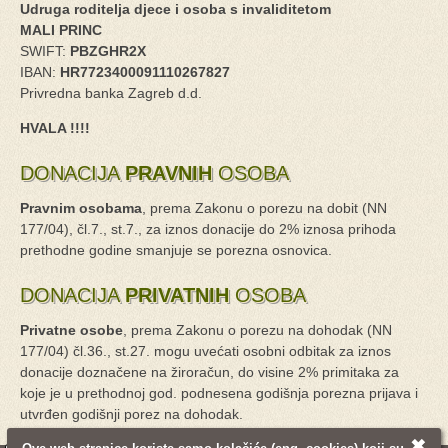
Udruga roditelja djece i osoba s invaliditetom
MALI PRINC
SWIFT:
PBZGHR2X
IBAN:
HR7723400091110267827
Privredna banka Zagreb d.d.
HVALA !!!!
DONACIJA
PRAVNIH
OSOBA
Pravnim osobama
, prema Zakonu o porezu na dobit (NN
177/04), čl.7., st.7., za iznos donacije do 2% iznosa prihoda
prethodne godine smanjuje se porezna osnovica.
DONACIJA
PRIVATNIH
OSOBA
Privatne osobe
, prema Zakonu o porezu na dohodak (NN
177/04) čl.36., st.27. mogu uvećati osobni odbitak za iznos
donacije doznačene na žiroračun, do visine 2% primitaka za
koje je u prethodnoj god. podnesena godišnja porezna prijava i
utvrđen godišnji porez na dohodak.
✖