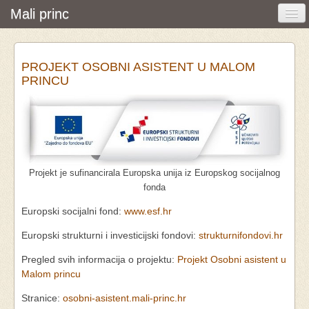
Mali princ
Početna
PROJEKT OSOBNI ASISTENT U MALOM
Vijesti i događanja
PRINCU
Udruga
O nama
Pretraživanje
Projekt je sufinancirala Europska unija iz Europskog socijalnog
Osobna asistencija
fonda
Europski socijalni fond:
www.esf.hr
Europski strukturni i investicijski fondovi:
strukturnifondovi.hr
Pregled svih informacija o projektu:
Projekt Osobni asistent u
Malom princu
Stranice:
osobni-asistent.mali-princ.hr