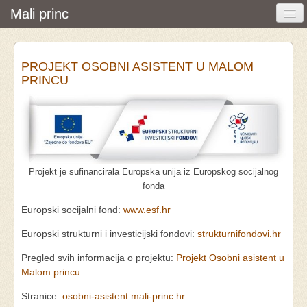
Mali princ
Početna
PROJEKT OSOBNI ASISTENT U MALOM
Vijesti i događanja
PRINCU
Udruga
O nama
Pretraživanje
Projekt je sufinancirala Europska unija iz Europskog socijalnog
Osobna asistencija
fonda
Europski socijalni fond:
www.esf.hr
Europski strukturni i investicijski fondovi:
strukturnifondovi.hr
Pregled svih informacija o projektu:
Projekt Osobni asistent u
Malom princu
Stranice:
osobni-asistent.mali-princ.hr