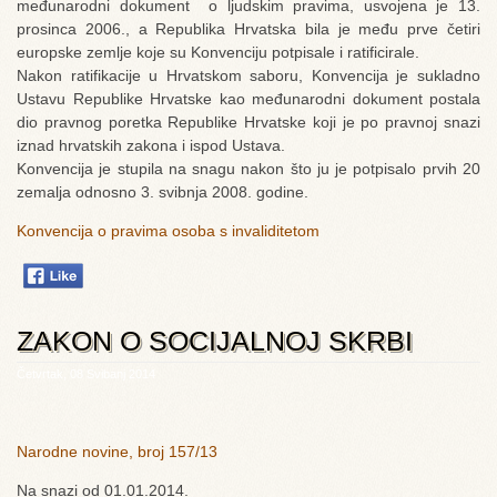
međunarodni
dokument
o
ljudskim
pravima
,
usvojena
je 13.
prosinca
2006., a
Republika
Hrvatska
bila
je
među
prve
četiri
europske
zemlje
koje
su
Konvenciju
potpisale
i
ratificirale
.
Nakon
ratifikacije
u
Hrvatskom
saboru
,
Konvencija
je
sukladno
Ustavu
Republike
Hrvatske
kao
međunarodni
dokument
postala
dio
pravnog
poretka
Republike
Hrvatske
koji
je
po
pravnoj
snazi
iznad
hrvatskih
zakona
i
ispod
Ustava
.
Konvencija
je
stupila
na
snagu
nakon
što
ju
je
potpisalo
prvih
20
zemalja
odnosno
3.
svibnja
2008.
godine
.
Konvencija o pravima osoba s invaliditetom
ZAKON O SOCIJALNOJ SKRBI
Četvrtak, 08 Svibanj 2014
Narodne novine, broj 157/13
Na snazi od 01.01.2014.