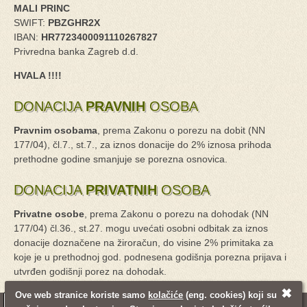
MALI PRINC
SWIFT:
PBZGHR2X
IBAN:
HR7723400091110267827
Privredna banka Zagreb d.d.
HVALA !!!!
DONACIJA
PRAVNIH
OSOBA
Pravnim osobama
, prema Zakonu o porezu na dobit (NN
177/04), čl.7., st.7., za iznos donacije do 2% iznosa prihoda
prethodne godine smanjuje se porezna osnovica.
DONACIJA
PRIVATNIH
OSOBA
Privatne osobe
, prema Zakonu o porezu na dohodak (NN
177/04) čl.36., st.27. mogu uvećati osobni odbitak za iznos
donacije doznačene na žiroračun, do visine 2% primitaka za
koje je u prethodnoj god. podnesena godišnja porezna prijava i
utvrđen godišnji porez na dohodak.
✖
Ove web stranice koriste samo
kolačiće
(eng. cookies) koji su