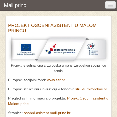
Mali princ
Početna
PROJEKT OSOBNI ASISTENT U MALOM
Vijesti i događanja
PRINCU
Udruga
O nama
Pretraživanje
Projekt je sufinancirala Europska unija iz Europskog socijalnog
Osobna asistencija
fonda
Europski socijalni fond:
www.esf.hr
Europski strukturni i investicijski fondovi:
strukturnifondovi.hr
Pregled svih informacija o projektu:
Projekt Osobni asistent u
Malom princu
Stranice:
osobni-asistent.mali-princ.hr