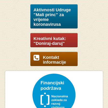
Aktivnosti Udruge
"Mali princ" za
vrijeme
koronavirusa
Kreativni kutak:
"Doniraj-daruj"
Kontakt
informacije