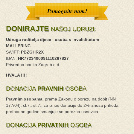
Pomognite nam!
DONIRAJTE
NAŠOJ UDRUZI:
Udruga roditelja djece i osoba s invaliditetom
MALI PRINC
SWIFT:
PBZGHR2X
IBAN:
HR7723400091110267827
Privredna banka Zagreb d.d.
HVALA !!!!
DONACIJA
PRAVNIH
OSOBA
Pravnim osobama
, prema Zakonu o porezu na dobit (NN
177/04), čl.7., st.7., za iznos donacije do 2% iznosa prihoda
prethodne godine smanjuje se porezna osnovica.
DONACIJA
PRIVATNIH
OSOBA