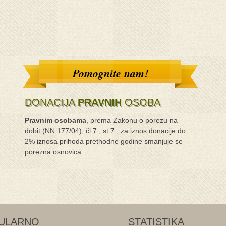
Pomognite nam!
DONACIJA
PRAVNIH
OSOBA
Pravnim osobama
, prema Zakonu o porezu na
dobit (NN 177/04), čl.7., st.7., za iznos donacije do
2% iznosa prihoda prethodne godine smanjuje se
porezna osnovica.
ULARNO
STATISTIKA