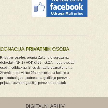
DONACIJA
PRIVATNIH
OSOBA
Privatne osobe
, prema Zakonu o porezu na
dohodak (NN 177/04) čl.36., st.27. mogu uvećati
osobni odbitak za iznos donacije doznačene na
žiroračun, do visine 2% primitaka za koje je u
prethodnoj god. podnesena godišnja porezna
prijava i utvrđen godišnji porez na dohodak.
DIGITALNI ARHIV