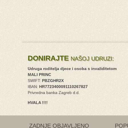
DONIRAJTE
NAŠOJ UDRUZI:
Udruga roditelja djece i osoba s invaliditetom
MALI PRINC
SWIFT:
PBZGHR2X
IBAN:
HR7723400091110267827
Privredna banka Zagreb d.d.
HVALA !!!!
ZADNJE OBJAVLJENO
POP