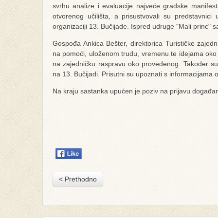
svrhu analize i evaluacije najveće gradske manifes
otvorenog učilišta, a prisustvovali su predstavnici
organizaciji 13. Bučijade. Ispred udruge "Mali princ" 
Gospođa Ankica Bešter, direktorica Turističke zajedni
na pomoći, uloženom trudu, vremenu te idejama oko o
na zajedničku raspravu oko provedenog. Također su 
na 13. Bučijadi. Prisutni su upoznati s informacijama
Na kraju sastanka upućen je poziv na prijavu događan
< Prethodno