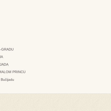
IĆ-GRADU
JA
ČIJADA
 MALOM PRINCU
 Bučijadu