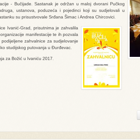
tacije - Bučijade. Sastanak je održan u maloj dvorani Pučkog
 udruga, ustanova, poduzeća i pojedinci koji su sudjelovali u
sastanku su prisustvovale Srđana Šimac i Andrea Chircovici.
ce Ivanić-Grad, prisutnima je zahvalila
rganizacije manifestacije te ih pozvala
podijeljene zahvalnice za sudjelovanje
 oko studijskog putovanja u Đurđevac.
ja za Božić u Ivaniću 2017.