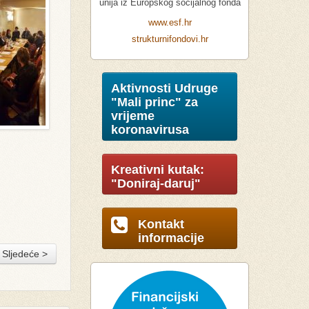
unija iz Europskog socijalnog fonda
www.esf.hr
strukturnifondovi.hr
Aktivnosti Udruge
"Mali princ" za
vrijeme
koronavirusa
Kreativni kutak:
"Doniraj-daruj"
Kontakt
informacije
Sljedeće >