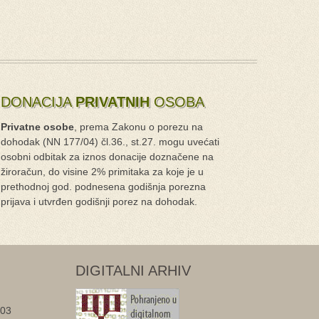
DONACIJA
PRIVATNIH
OSOBA
Privatne osobe
, prema Zakonu o porezu na
dohodak (NN 177/04) čl.36., st.27. mogu uvećati
osobni odbitak za iznos donacije doznačene na
žiroračun, do visine 2% primitaka za koje je u
prethodnoj god. podnesena godišnja porezna
prijava i utvrđen godišnji porez na dohodak.
DIGITALNI ARHIV
403