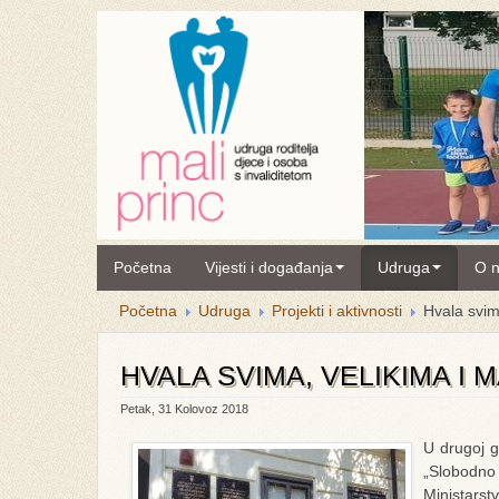
Početna
Vijesti i događanja
Udruga
O 
Početna
Udruga
Projekti i aktivnosti
Hvala svim
HVALA SVIMA, VELIKIMA I M
Petak, 31 Kolovoz 2018
U drugoj 
„Slobodno 
Ministarstv