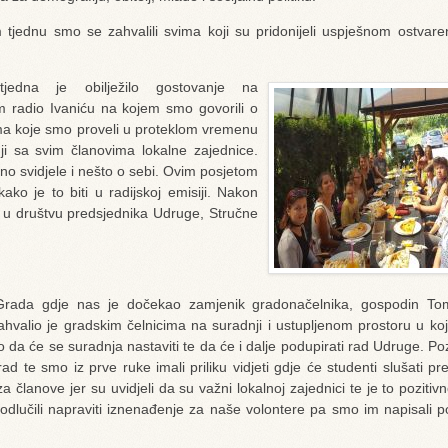
tjednu smo se zahvalili svima koji su pridonijeli uspješnom ostvaren
tjedna je obilježilo gostovanje na
m radio Ivaniću na kojem smo govorili o
ma koje smo proveli u proteklom vremenu
ji sa svim članovima lokalne zajednice.
no svidjele i nešto o sebi. Ovim posjetom
kako je to biti u radijskoj emisiji. Nakon
ili u društvu predsjednika Udruge, Stručne
-Grada gdje nas je dočekao zamjenik gradonačelnika, gospodin Tom
valio je gradskim čelnicima na suradnji i ustupljenom prostoru u ko
 da će se suradnja nastaviti te da će i dalje podupirati rad Udruge. Po
ad te smo iz prve ruke imali priliku vidjeti gdje će studenti slušati p
a članove jer su uvidjeli da su važni lokalnoj zajednici te je to pozitiv
lučili napraviti iznenađenje za naše volontere pa smo im napisali p