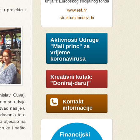
unija iz Europskog socijalnog fonda
ju projekta i
www.esf.hr
strukturnifondovi.hr
Aktivnosti Udruge
"Mali princ" za
vrijeme
koronavirusa
Kreativni kutak:
"Doniraj-daruj"
islav Cuvaj.
Kontakt
jem se odvija
informacije
zvao nas je u
redavanja te o
no utjecalo na
oruke i nešto