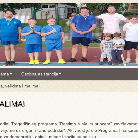
nama
Osobna asistencija
a, velikima i malima!
ALIMA!
godini Trogodišnjeg programa "Rastimo s Malim princem" završavamo 
vrijeme uz organiziranu podršku“. Aktivnost je dio Programa financira
a za demografiju, obitelj, mlade i socijalnu politiku.