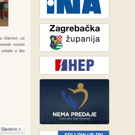
u članovi, uz
e vesele novim
 ostalo u što
Sljedeće >