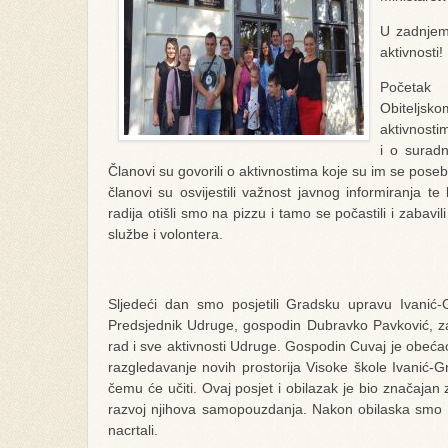
U zadnjem 
aktivnosti!
Početak 
Obiteljsko
aktivnosti
i o suradn
Članovi su govorili o aktivnostima koje su im se poseb
članovi su osvijestili važnost javnog informiranja te 
radija otišli smo na pizzu i tamo se počastili i zabav
službe i volontera.
Sljedeći dan smo posjetili Gradsku upravu Ivanić
Predsjednik Udruge, gospodin Dubravko Pavković, zah
rad i sve aktivnosti Udruge. Gospodin Cuvaj je obećao
razgledavanje novih prostorija Visoke škole Ivanić-Gr
čemu će učiti. Ovaj posjet i obilazak je bio značajan z
razvoj njihova samopouzdanja. Nakon obilaska smo od
nacrtali.