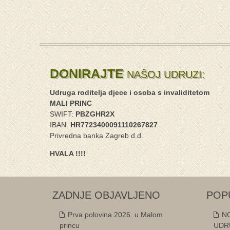
DONIRAJTE
NAŠOJ UDRUZI:
Udruga roditelja djece i osoba s invaliditetom
MALI PRINC
SWIFT:
PBZGHR2X
IBAN:
HR7723400091110267827
Privredna banka Zagreb d.d.
HVALA !!!!
ZADNJE OBJAVLJENO
POP
Prva polovina 2026. u Malom
NO
princu
UDRU