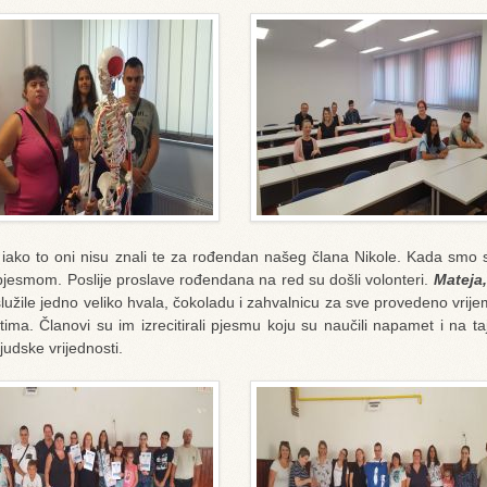
 iako to oni nisu znali te za rođendan našeg člana Nikole. Kada smo se
pjesmom. Poslije proslave rođendana na red su došli volonteri.
Mateja,
lužile jedno veliko hvala, čokoladu i zahvalnicu za sve provedeno vrij
ma. Članovi su im izrecitirali pjesmu koju su naučili napamet i na ta
judske vrijednosti.