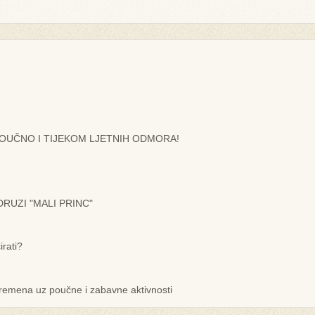
 POUČNO I TIJEKOM LJETNIH ODMORA!
DRUZI "MALI PRINC"
rati?
remena uz poučne i zabavne aktivnosti