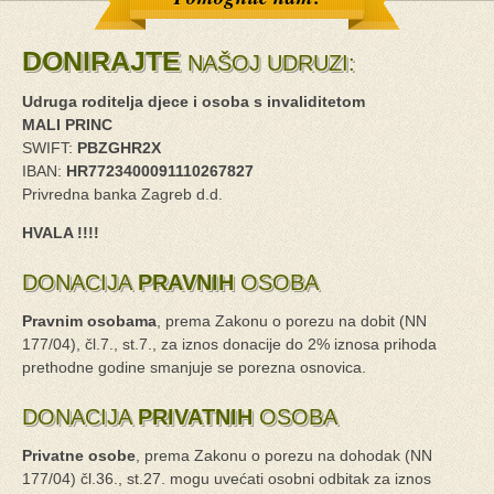
DONIRAJTE
NAŠOJ UDRUZI:
Udruga roditelja djece i osoba s invaliditetom
MALI PRINC
SWIFT:
PBZGHR2X
IBAN:
HR7723400091110267827
Privredna banka Zagreb d.d.
HVALA !!!!
DONACIJA
PRAVNIH
OSOBA
Pravnim osobama
, prema Zakonu o porezu na dobit (NN
177/04), čl.7., st.7., za iznos donacije do 2% iznosa prihoda
prethodne godine smanjuje se porezna osnovica.
DONACIJA
PRIVATNIH
OSOBA
Privatne osobe
, prema Zakonu o porezu na dohodak (NN
177/04) čl.36., st.27. mogu uvećati osobni odbitak za iznos