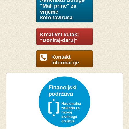
Aktivnosti Udruge
"Mali princ" za
vrijeme
koronavirusa
Kreativni kutak:
"Doniraj-daruj"
Kontakt
informacije