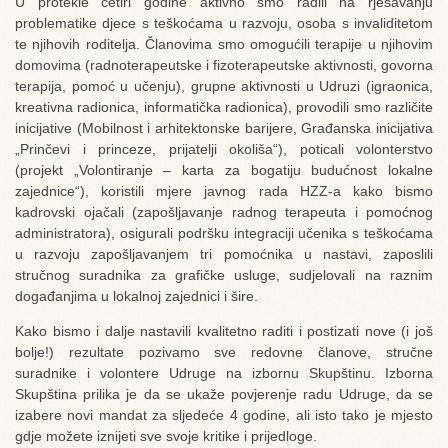
U protekle četiri godine aktivno smo radili na rješavanju
problematike djece s teškoćama u razvoju, osoba s invaliditetom
te njihovih roditelja. Članovima smo omogućili terapije u njihovim
domovima (radnoterapeutske i fizoterapeutske aktivnosti, govorna
terapija, pomoć u učenju), grupne aktivnosti u Udruzi (igraonica,
kreativna radionica, informatička radionica), provodili smo različite
inicijative (Mobilnost i arhitektonske barijere, Građanska inicijativa
„Prinčevi i princeze, prijatelji okoliša“), poticali volonterstvo
(projekt „Volontiranje – karta za bogatiju budućnost lokalne
zajednice“), koristili mjere javnog rada HZZ-a kako bismo
kadrovski ojačali (zapošljavanje radnog terapeuta i pomoćnog
administratora), osigurali podršku integraciji učenika s teškoćama
u razvoju zapošljavanjem tri pomoćnika u nastavi, zaposlili
stručnog suradnika za grafičke usluge, sudjelovali na raznim
događanjima u lokalnoj zajednici i šire.
Kako bismo i dalje nastavili kvalitetno raditi i postizati nove (i još
bolje!) rezultate pozivamo sve redovne članove, stručne
suradnike i volontere Udruge na izbornu Skupštinu. Izborna
Skupština prilika je da se ukaže povjerenje radu Udruge, da se
izabere novi mandat za sljedeće 4 godine, ali isto tako je mjesto
gdje možete iznijeti sve svoje kritike i prijedloge.