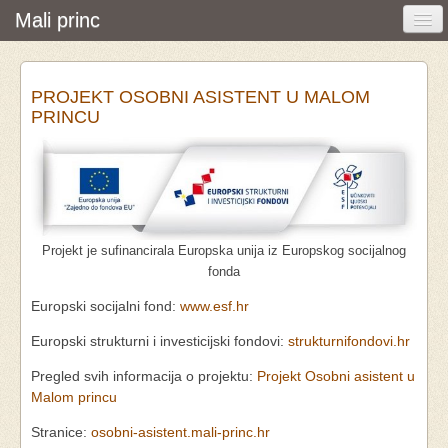
Mali princ
Početna
PROJEKT OSOBNI ASISTENT U MALOM
Vijesti i događanja
PRINCU
Udruga
O nama
Pretraživanje
Projekt je sufinancirala Europska unija iz Europskog socijalnog
Osobna asistencija
fonda
Europski socijalni fond:
www.esf.hr
Europski strukturni i investicijski fondovi:
strukturnifondovi.hr
Pregled svih informacija o projektu:
Projekt Osobni asistent u
Malom princu
Stranice:
osobni-asistent.mali-princ.hr