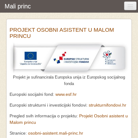
Mali princ
Početna
PROJEKT OSOBNI ASISTENT U MALOM
Vijesti i događanja
PRINCU
Udruga
O nama
Pretraživanje
Projekt je sufinancirala Europska unija iz Europskog socijalnog
Osobna asistencija
fonda
Europski socijalni fond:
www.esf.hr
Europski strukturni i investicijski fondovi:
strukturnifondovi.hr
Pregled svih informacija o projektu:
Projekt Osobni asistent u
Malom princu
Stranice:
osobni-asistent.mali-princ.hr