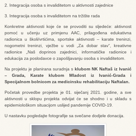
2. Integracija osoba s invaliditetom u aktivnosti zajednice
3. Integracija osoba s invaliditetom na tržište rada
Konkretne aktivnosti koje će se provoditi su sljedeće: aktivnost
pomoć u učenju uz primjenu AAC, prilagođena edukativna
radionica u školi/vrtićima, sportske aktivnosti – karate treninzi,
nogometni treninzi, vježbe u vodi „Za dobar stav“, kreativne
radionice „Naš doprinos zajednici, informatičke radionice i
edukacija za poslodavce o zapošljavanju osoba s invaliditetom.
Na projektu je planirana suradnja s
klubom NK Naftaš iz Ivanić
– Grada, Karate klubom Mladost iz Ivanić-Grada i
Specijalnom bolnicom za medicinsku rehabilitaciju Naftalan.
Početak provedbe projekta je 01. siječanj 2021. godine, a sve
aktivnosti u sklopu projekta odvijat će se shodno i u skladu s
epidemiološkom situacijom uslijed pandemije COVID-19.
U nastavku pogledajte fotografije sa svečane dodjele donacija.