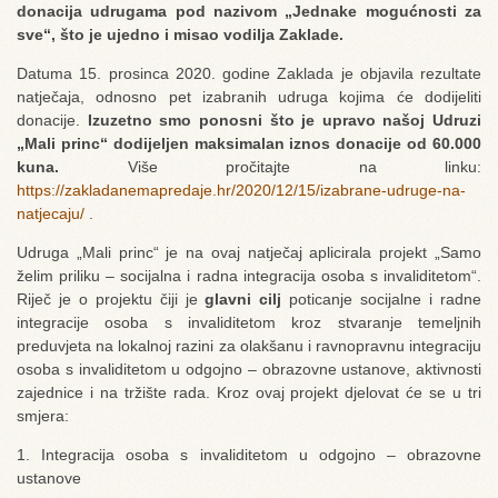
donacija udrugama pod nazivom „Jednake mogućnosti za
sve“, što je ujedno i misao vodilja Zaklade.
Datuma 15. prosinca 2020. godine Zaklada je objavila rezultate
natječaja, odnosno pet izabranih udruga kojima će dodijeliti
donacije.
Izuzetno smo ponosni što je upravo našoj Udruzi
„Mali princ“ dodijeljen maksimalan iznos donacije od 60.000
kuna.
Više pročitajte na linku:
https://zakladanemapredaje.hr/2020/12/15/izabrane-udruge-na-
natjecaju/
.
Udruga „Mali princ“ je na ovaj natječaj aplicirala projekt „Samo
želim priliku – socijalna i radna integracija osoba s invaliditetom“.
Riječ je o projektu čiji je
glavni cilj
poticanje socijalne i radne
integracije osoba s invaliditetom kroz stvaranje temeljnih
preduvjeta na lokalnoj razini za olakšanu i ravnopravnu integraciju
osoba s invaliditetom u odgojno – obrazovne ustanove, aktivnosti
zajednice i na tržište rada. Kroz ovaj projekt djelovat će se u tri
smjera:
1. Integracija osoba s invaliditetom u odgojno – obrazovne
ustanove