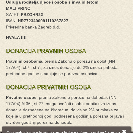
Udruga roditelja djece i osoba s invaliditetom
MALI PRINC
SWIFT:
PBZGHR2X
IBAN:
HR7723400091110267827
Privredna banka Zagreb d.d.
HVALA !!!!
DONACIJA
PRAVNIH
OSOBA
Pravnim osobama
, prema Zakonu o porezu na dobit (NN
177/04), čl.7., st.7., za iznos donacije do 2% iznosa prihoda
prethodne godine smanjuje se porezna osnovica.
DONACIJA
PRIVATNIH
OSOBA
Privatne osobe
, prema Zakonu o porezu na dohodak (NN
177/04) čl.36., st.27. mogu uvećati osobni odbitak za iznos
donacije doznačene na žiroračun, do visine 2% primitaka za
koje je u prethodnoj god. podnesena godišnja porezna prijava i
utvrđen godišnji porez na dohodak.
✖
Ove web stranice koriste samo
kolačiće
(eng. cookies) koji su