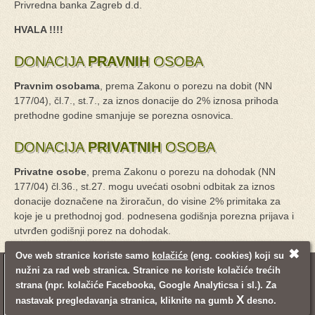
Privredna banka Zagreb d.d.
HVALA !!!!
DONACIJA
PRAVNIH
OSOBA
Pravnim osobama
, prema Zakonu o porezu na dobit (NN
177/04), čl.7., st.7., za iznos donacije do 2% iznosa prihoda
prethodne godine smanjuje se porezna osnovica.
DONACIJA
PRIVATNIH
OSOBA
Privatne osobe
, prema Zakonu o porezu na dohodak (NN
177/04) čl.36., st.27. mogu uvećati osobni odbitak za iznos
donacije doznačene na žiroračun, do visine 2% primitaka za
koje je u prethodnoj god. podnesena godišnja porezna prijava i
utvrđen godišnji porez na dohodak.
✖
Ove web stranice koriste samo
kolačiće
(eng. cookies) koji su
nužni za rad web stranica. Stranice ne koriste kolačiće trećih
© 2008 - 2021. Udruga Mali princ
Pravne napomene
Mapa stranica
strana (npr. kolačiće Facebooka, Google Analyticsa i sl.). Za
Pretraživanje
Kontakt informacije
Login
X
nastavak pregledavanja stranica, kliknite na gumb
desno.
Izrada web stranica:
Inventum
Back to top