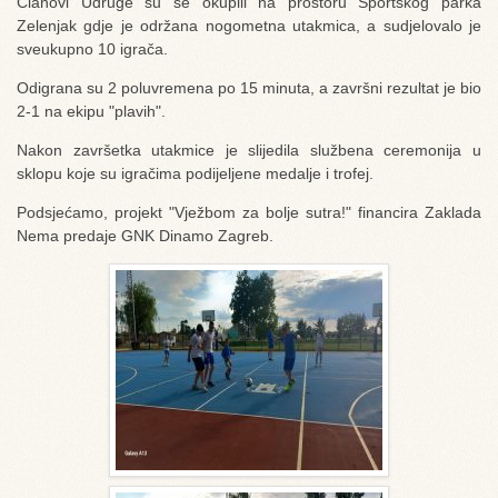
Članovi Udruge su se okupili na prostoru Sportskog parka
Zelenjak gdje je održana nogometna utakmica, a sudjelovalo je
sveukupno 10 igrača.
Odigrana su 2 poluvremena po 15 minuta, a završni rezultat je bio
2-1 na ekipu "plavih".
Nakon završetka utakmice je slijedila službena ceremonija u
sklopu koje su igračima podijeljene medalje i trofej.
Podsjećamo, projekt "Vježbom za bolje sutra!" financira Zaklada
Nema predaje GNK Dinamo Zagreb.