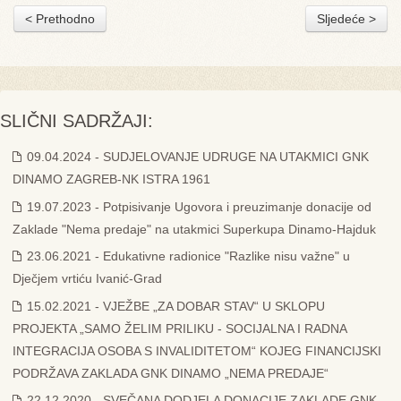
< Prethodno
Sljedeće >
SLIČNI SADRŽAJI:
09.04.2024 - SUDJELOVANJE UDRUGE NA UTAKMICI GNK
DINAMO ZAGREB-NK ISTRA 1961
19.07.2023 - Potpisivanje Ugovora i preuzimanje donacije od
Zaklade "Nema predaje" na utakmici Superkupa Dinamo-Hajduk
23.06.2021 - Edukativne radionice "Razlike nisu važne" u
Dječjem vrtiću Ivanić-Grad
15.02.2021 - VJEŽBE „ZA DOBAR STAV“ U SKLOPU
PROJEKTA „SAMO ŽELIM PRILIKU - SOCIJALNA I RADNA
INTEGRACIJA OSOBA S INVALIDITETOM“ KOJEG FINANCIJSKI
PODRŽAVA ZAKLADA GNK DINAMO „NEMA PREDAJE“
22.12.2020 - SVEČANA DODJELA DONACIJE ZAKLADE GNK