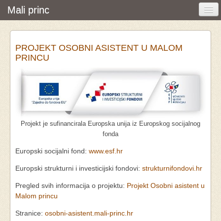
Mali princ
Početna
PROJEKT OSOBNI ASISTENT U MALOM
Vijesti i događanja
PRINCU
Udruga
O nama
Pretraživanje
Projekt je sufinancirala Europska unija iz Europskog socijalnog
Osobna asistencija
fonda
Europski socijalni fond:
www.esf.hr
Europski strukturni i investicijski fondovi:
strukturnifondovi.hr
Pregled svih informacija o projektu:
Projekt Osobni asistent u
Malom princu
Stranice:
osobni-asistent.mali-princ.hr