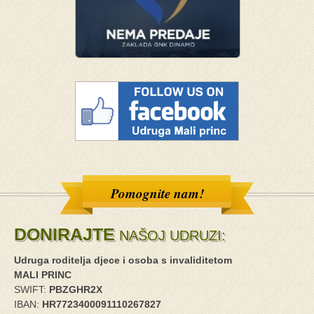
Pomognite nam!
DONIRAJTE
NAŠOJ UDRUZI:
Udruga roditelja djece i osoba s invaliditetom
MALI PRINC
SWIFT:
PBZGHR2X
IBAN:
HR7723400091110267827