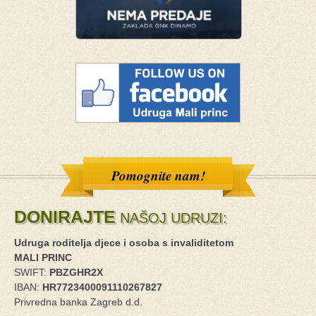
Pomognite nam!
DONIRAJTE
NAŠOJ UDRUZI:
Udruga roditelja djece i osoba s invaliditetom
MALI PRINC
SWIFT:
PBZGHR2X
IBAN:
HR7723400091110267827
Privredna banka Zagreb d.d.