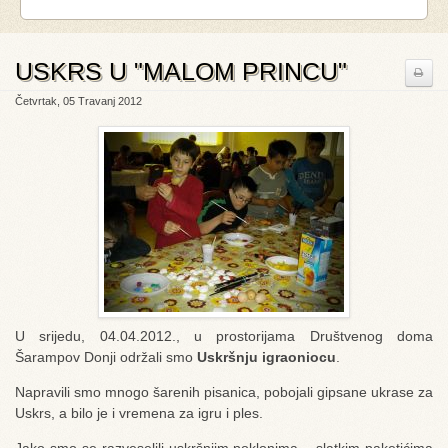
USKRS U "MALOM PRINCU"
Četvrtak, 05 Travanj 2012
U srijedu, 04.04.2012., u prostorijama Društvenog doma
Šarampov Donji održali smo
Uskršnju igraoniocu
.
Napravili smo mnogo šarenih pisanica, pobojali gipsane ukrase za
Uskrs, a bilo je i vremena za igru i ples.
Jako smo se razveselili uskršnjim poklonima – slatkim paketićima