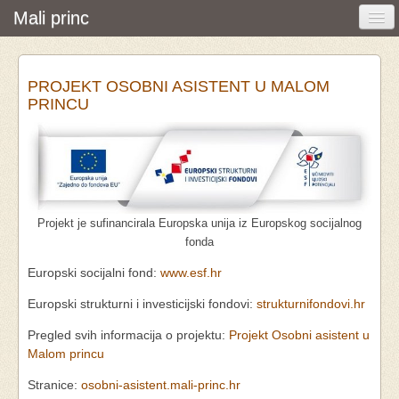
Mali princ
Početna
PROJEKT OSOBNI ASISTENT U MALOM
Vijesti i događanja
PRINCU
Udruga
O nama
Pretraživanje
Projekt je sufinancirala Europska unija iz Europskog socijalnog
Osobna asistencija
fonda
Europski socijalni fond:
www.esf.hr
Europski strukturni i investicijski fondovi:
strukturnifondovi.hr
Pregled svih informacija o projektu:
Projekt Osobni asistent u
Malom princu
Stranice:
osobni-asistent.mali-princ.hr