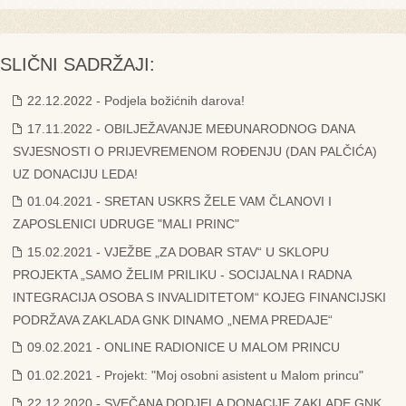
SLIČNI SADRŽAJI:
22.12.2022 - Podjela božićnih darova!
17.11.2022 - OBILJEŽAVANJE MEĐUNARODNOG DANA
SVJESNOSTI O PRIJEVREMENOM ROĐENJU (DAN PALČIĆA)
UZ DONACIJU LEDA!
01.04.2021 - SRETAN USKRS ŽELE VAM ČLANOVI I
ZAPOSLENICI UDRUGE "MALI PRINC"
15.02.2021 - VJEŽBE „ZA DOBAR STAV“ U SKLOPU
PROJEKTA „SAMO ŽELIM PRILIKU - SOCIJALNA I RADNA
INTEGRACIJA OSOBA S INVALIDITETOM“ KOJEG FINANCIJSKI
PODRŽAVA ZAKLADA GNK DINAMO „NEMA PREDAJE“
09.02.2021 - ONLINE RADIONICE U MALOM PRINCU
01.02.2021 - Projekt: "Moj osobni asistent u Malom princu"
22.12.2020 - SVEČANA DODJELA DONACIJE ZAKLADE GNK