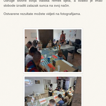
Udruge stvorili svoja vlastita remek djela, a svatko je imao
slobode izraditi zalazak sunca na svoj način.
Ostvarene rezultate možete vidjeti na fotografijama.