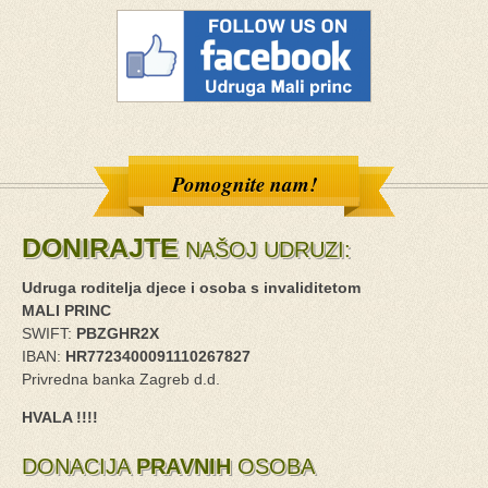
Pomognite nam!
DONIRAJTE
NAŠOJ UDRUZI:
Udruga roditelja djece i osoba s invaliditetom
MALI PRINC
SWIFT:
PBZGHR2X
IBAN:
HR7723400091110267827
Privredna banka Zagreb d.d.
HVALA !!!!
DONACIJA
PRAVNIH
OSOBA