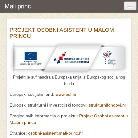
Mali princ
Početna
PROJEKT OSOBNI ASISTENT U MALOM
Vijesti i događanja
PRINCU
Udruga
O nama
Pretraživanje
Projekt je sufinancirala Europska unija iz Europskog socijalnog
Osobna asistencija
fonda
Europski socijalni fond:
www.esf.hr
Europski strukturni i investicijski fondovi:
strukturnifondovi.hr
Pregled svih informacija o projektu:
Projekt Osobni asistent u
Malom princu
Stranice:
osobni-asistent.mali-princ.hr