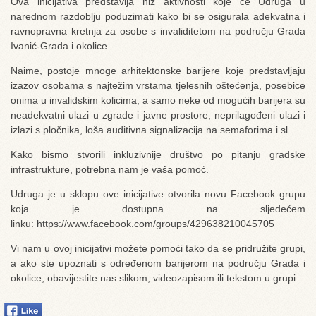
Ova inicijativa predstavlja niz aktivnosti koje će Udruga u
narednom razdoblju poduzimati kako bi se osigurala adekvatna i
ravnopravna kretnja za osobe s invaliditetom na području Grada
Ivanić-Grada i okolice.
Naime, postoje mnoge arhitektonske barijere koje predstavljaju
izazov osobama s najtežim vrstama tjelesnih oštećenja, posebice
onima u invalidskim kolicima, a samo neke od mogućih barijera su
neadekvatni ulazi u zgrade i javne prostore, neprilagođeni ulazi i
izlazi s pločnika, loša auditivna signalizacija na semaforima i sl.
Kako bismo stvorili inkluzivnije društvo po pitanju gradske
infrastrukture, potrebna nam je vaša pomoć.
Udruga je u sklopu ove inicijative otvorila novu Facebook grupu
koja je dostupna na sljedećem
linku: https://www.facebook.com/groups/429638210045705
Vi nam u ovoj inicijativi možete pomoći tako da se pridružite grupi,
a ako ste upoznati s određenom barijerom na području Grada i
okolice, obavijestite nas slikom, videozapisom ili tekstom u grupi.