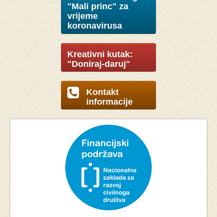
"Mali princ" za
vrijeme
koronavirusa
Kreativni kutak:
"Doniraj-daruj"
Kontakt
informacije