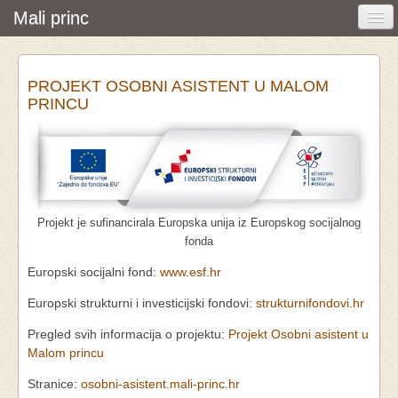
Mali princ
Početna
PROJEKT OSOBNI ASISTENT U MALOM
Vijesti i događanja
PRINCU
Udruga
O nama
Pretraživanje
Projekt je sufinancirala Europska unija iz Europskog socijalnog
Osobna asistencija
fonda
Europski socijalni fond:
www.esf.hr
Europski strukturni i investicijski fondovi:
strukturnifondovi.hr
Pregled svih informacija o projektu:
Projekt Osobni asistent u
Malom princu
Stranice:
osobni-asistent.mali-princ.hr