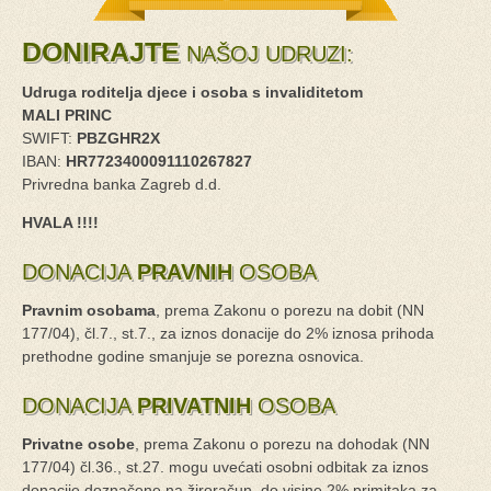
DONIRAJTE
NAŠOJ UDRUZI:
Udruga roditelja djece i osoba s invaliditetom
MALI PRINC
SWIFT:
PBZGHR2X
IBAN:
HR7723400091110267827
Privredna banka Zagreb d.d.
HVALA !!!!
DONACIJA
PRAVNIH
OSOBA
Pravnim osobama
, prema Zakonu o porezu na dobit (NN
177/04), čl.7., st.7., za iznos donacije do 2% iznosa prihoda
prethodne godine smanjuje se porezna osnovica.
DONACIJA
PRIVATNIH
OSOBA
Privatne osobe
, prema Zakonu o porezu na dohodak (NN
177/04) čl.36., st.27. mogu uvećati osobni odbitak za iznos
donacije doznačene na žiroračun, do visine 2% primitaka za