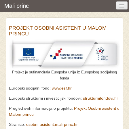
Mali princ
Početna
PROJEKT OSOBNI ASISTENT U MALOM
Vijesti i događanja
PRINCU
Udruga
O nama
Pretraživanje
Projekt je sufinancirala Europska unija iz Europskog socijalnog
Osobna asistencija
fonda
Europski socijalni fond:
www.esf.hr
Europski strukturni i investicijski fondovi:
strukturnifondovi.hr
Pregled svih informacija o projektu:
Projekt Osobni asistent u
Malom princu
Stranice:
osobni-asistent.mali-princ.hr