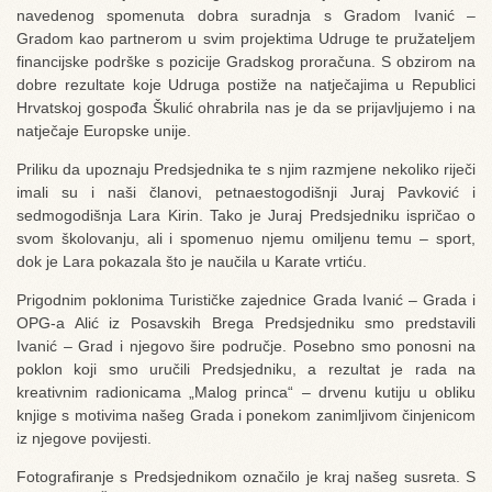
navedenog spomenuta dobra suradnja s Gradom Ivanić –
Gradom kao partnerom u svim projektima Udruge te pružateljem
financijske podrške s pozicije Gradskog proračuna. S obzirom na
dobre rezultate koje Udruga postiže na natječajima u Republici
Hrvatskoj gospođa Škulić ohrabrila nas je da se prijavljujemo i na
natječaje Europske unije.
Priliku da upoznaju Predsjednika te s njim razmjene nekoliko riječi
imali su i naši članovi, petnaestogodišnji Juraj Pavković i
sedmogodišnja Lara Kirin. Tako je Juraj Predsjedniku ispričao o
svom školovanju, ali i spomenuo njemu omiljenu temu – sport,
dok je Lara pokazala što je naučila u Karate vrtiću.
Prigodnim poklonima Turističke zajednice Grada Ivanić – Grada i
OPG-a Alić iz Posavskih Brega Predsjedniku smo predstavili
Ivanić – Grad i njegovo šire područje. Posebno smo ponosni na
poklon koji smo uručili Predsjedniku, a rezultat je rada na
kreativnim radionicama „Malog princa“ – drvenu kutiju u obliku
knjige s motivima našeg Grada i ponekom zanimljivom činjenicom
iz njegove povijesti.
Fotografiranje s Predsjednikom označilo je kraj našeg susreta. S