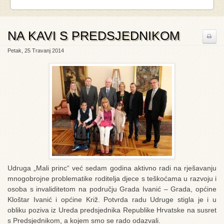
NA KAVI S PREDSJEDNIKOM
Petak, 25 Travanj 2014
Udruga „Mali princ“ već sedam godina aktivno radi na rješavanju
mnogobrojne problematike roditelja djece s teškoćama u razvoju i
osoba s invaliditetom na području Grada Ivanić – Grada, općine
Kloštar Ivanić i općine Križ. Potvrda radu Udruge stigla je i u
obliku poziva iz Ureda predsjednika Republike Hrvatske na susret
s Predsjednikom, a kojem smo se rado odazvali.