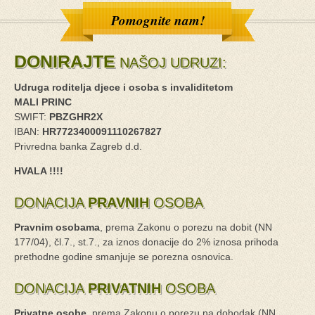
Pomognite nam!
DONIRAJTE
NAŠOJ UDRUZI:
Udruga roditelja djece i osoba s invaliditetom
MALI PRINC
SWIFT:
PBZGHR2X
IBAN:
HR7723400091110267827
Privredna banka Zagreb d.d.
HVALA !!!!
DONACIJA
PRAVNIH
OSOBA
Pravnim osobama
, prema Zakonu o porezu na dobit (NN
177/04), čl.7., st.7., za iznos donacije do 2% iznosa prihoda
prethodne godine smanjuje se porezna osnovica.
DONACIJA
PRIVATNIH
OSOBA
Privatne osobe
, prema Zakonu o porezu na dohodak (NN