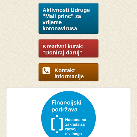
Aktivnosti Udruge
"Mali princ" za
vrijeme
koronavirusa
Kreativni kutak:
"Doniraj-daruj"
Kontakt
informacije