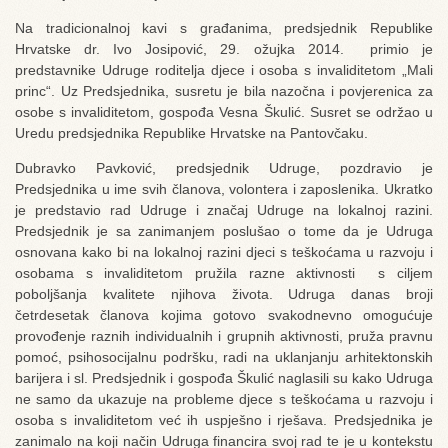
Na tradicionalnoj kavi s građanima, predsjednik Republike
Hrvatske dr. Ivo Josipović, 29. ožujka 2014. primio je
predstavnike Udruge roditelja djece i osoba s invaliditetom „Mali
princ“. Uz Predsjednika, susretu je bila nazočna i povjerenica za
osobe s invaliditetom, gospođa Vesna Škulić. Susret se održao u
Uredu predsjednika Republike Hrvatske na Pantovčaku.
Dubravko Pavković, predsjednik Udruge, pozdravio je
Predsjednika u ime svih članova, volontera i zaposlenika. Ukratko
je predstavio rad Udruge i značaj Udruge na lokalnoj razini.
Predsjednik je sa zanimanjem poslušao o tome da je Udruga
osnovana kako bi na lokalnoj razini djeci s teškoćama u razvoju i
osobama s invaliditetom pružila razne aktivnosti s ciljem
poboljšanja kvalitete njihova života. Udruga danas broji
četrdesetak članova kojima gotovo svakodnevno omogućuje
provođenje raznih individualnih i grupnih aktivnosti, pruža pravnu
pomoć, psihosocijalnu podršku, radi na uklanjanju arhitektonskih
barijera i sl. Predsjednik i gospođa Škulić naglasili su kako Udruga
ne samo da ukazuje na probleme djece s teškoćama u razvoju i
osoba s invaliditetom već ih uspješno i rješava. Predsjednika je
zanimalo na koji način Udruga financira svoj rad te je u kontekstu