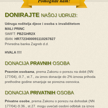
Pomognite nam!
DONIRAJTE
NAŠOJ UDRUZI:
Udruga roditelja djece i osoba s invaliditetom
MALI PRINC
SWIFT:
PBZGHR2X
IBAN:
HR7723400091110267827
Privredna banka Zagreb d.d.
HVALA !!!!
DONACIJA
PRAVNIH
OSOBA
Pravnim osobama
, prema Zakonu o porezu na dobit (NN
177/04), čl.7., st.7., za iznos donacije do 2% iznosa prihoda
prethodne godine smanjuje se porezna osnovica.
DONACIJA
PRIVATNIH
OSOBA
Privatne osobe
, prema Zakonu o porezu na dohodak (NN
177/04) čl.36., st.27. mogu uvećati osobni odbitak za iznos