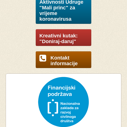
Aktivnosti Udruge
"Mali princ" za
vrijeme
koronavirusa
Kreativni kutak:
"Doniraj-daruj"
Kontakt
informacije