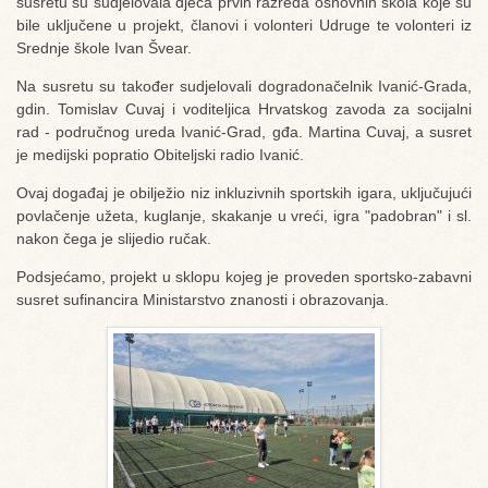
susretu su sudjelovala djeca prvih razreda osnovnih škola koje su
bile uključene u projekt, članovi i volonteri Udruge te volonteri iz
Srednje škole Ivan Švear.
Na susretu su također sudjelovali dogradonačelnik Ivanić-Grada,
gdin. Tomislav Cuvaj i voditeljica Hrvatskog zavoda za socijalni
rad - područnog ureda Ivanić-Grad, gđa. Martina Cuvaj, a susret
je medijski popratio Obiteljski radio Ivanić.
Ovaj događaj je obilježio niz inkluzivnih sportskih igara, uključujući
povlačenje užeta, kuglanje, skakanje u vreći, igra "padobran" i sl.
nakon čega je slijedio ručak.
Podsjećamo, projekt u sklopu kojeg je proveden sportsko-zabavni
susret sufinancira Ministarstvo znanosti i obrazovanja.