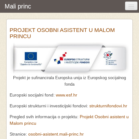
Mali princ
Početna
PROJEKT OSOBNI ASISTENT U MALOM
Vijesti i događanja
PRINCU
Udruga
O nama
Pretraživanje
Projekt je sufinancirala Europska unija iz Europskog socijalnog
Osobna asistencija
fonda
Europski socijalni fond:
www.esf.hr
Europski strukturni i investicijski fondovi:
strukturnifondovi.hr
Pregled svih informacija o projektu:
Projekt Osobni asistent u
Malom princu
Stranice:
osobni-asistent.mali-princ.hr