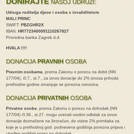
DONIRAJTE
NAŠOJ UDRUZI:
Udruga roditelja djece i osoba s invaliditetom
MALI PRINC
SWIFT:
PBZGHR2X
IBAN:
HR7723400091110267827
Privredna banka Zagreb d.d.
HVALA !!!!
DONACIJA
PRAVNIH
OSOBA
Pravnim osobama
, prema Zakonu o porezu na dobit (NN
177/04), čl.7., st.7., za iznos donacije do 2% iznosa prihoda
prethodne godine smanjuje se porezna osnovica.
DONACIJA
PRIVATNIH
OSOBA
Privatne osobe
, prema Zakonu o porezu na dohodak (NN
177/04) čl.36., st.27. mogu uvećati osobni odbitak za iznos
donacije doznačene na žiroračun, do visine 2% primitaka za
koje je u prethodnoj god. podnesena godišnja porezna prijava i
utvrđen godišnji porez na dohodak.