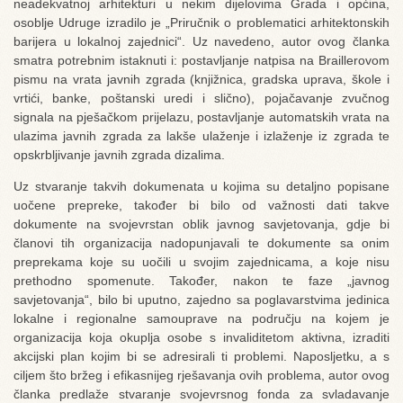
neadekvatnoj arhitekturi u nekim dijelovima Grada i općina,
osoblje Udruge izradilo je „Priručnik o problematici arhitektonskih
barijera u lokalnoj zajednici“. Uz navedeno, autor ovog članka
smatra potrebnim istaknuti i: postavljanje natpisa na Braillerovom
pismu na vrata javnih zgrada (knjižnica, gradska uprava, škole i
vrtići, banke, poštanski uredi i slično), pojačavanje zvučnog
signala na pješačkom prijelazu, postavljanje automatskih vrata na
ulazima javnih zgrada za lakše ulaženje i izlaženje iz zgrada te
opskrbljivanje javnih zgrada dizalima.
Uz stvaranje takvih dokumenata u kojima su detaljno popisane
uočene prepreke, također bi bilo od važnosti dati takve
dokumente na svojevrstan oblik javnog savjetovanja, gdje bi
članovi tih organizacija nadopunjavali te dokumente sa onim
preprekama koje su uočili u svojim zajednicama, a koje nisu
prethodno spomenute. Također, nakon te faze „javnog
savjetovanja“, bilo bi uputno, zajedno sa poglavarstvima jedinica
lokalne i regionalne samouprave na području na kojem je
organizacija koja okuplja osobe s invaliditetom aktivna, izraditi
akcijski plan kojim bi se adresirali ti problemi. Naposljetku, a s
ciljem što bržeg i efikasnijeg rješavanja ovih problema, autor ovog
članka predlaže stvaranje svojevrsnog fonda za svladavanje