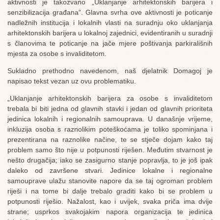
aktivnosti je takozvano „Uklanjanje arhitektonskih barijera i
senzibilizacija građana“. Glavna svrha ove aktivnosti je poticanje
nadležnih institucija i lokalnih vlasti na suradnju oko uklanjanja
arhitektonskih barijera u lokalnoj zajednici, evidentiranih u suradnji
s članovima te poticanje na jače mjere poštivanja parkirališnih
mjesta za osobe s invaliditetom.
Sukladno prethodno navedenom, naš djelatnik Domagoj je
napisao tekst vezan uz ovu problematiku.
„Uklanjanje arhitektonskih barijera za osobe s invaliditetom
trebala bi biti jedna od glavnih stavki i jedan od glavnih prioriteta
jedinica lokalnih i regionalnih samouprava. U današnje vrijeme,
inkluzija osoba s raznolikim poteškoćama je toliko spominjana i
prezentirana na raznolike načine, te se stječe dojam kako taj
problem samo što nije u potpunosti riješen. Međutim stvarnost je
nešto drugačija; iako se zasigurno stanje popravlja, to je još ipak
daleko od završene stvari. Jedinice lokalne i regionalne
samouprave ulažu stanovite napore da se taj ogroman problem
riješi i na tome bi dalje trebalo graditi kako bi se problem u
potpunosti riješio. Nažalost, kao i uvijek, svaka priča ima dvije
strane; usprkos svakojakim napora organizacija te jedinica