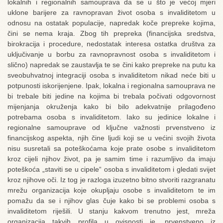
lokalnih i regionalnih samouprava da se u što je većoj mjeri
uklone barijere za ravnopravan život osoba s invaliditetom u
odnosu na ostatak populacije, napredak koče prepreke kojima,
čini se nema kraja. Zbog tih prepreka (financijska sredstva,
birokracija i procedure, nedostatak interesa ostatka društva za
uključivanje u borbu za ravnopravnost osoba s invaliditetom i
slično) napredak se zaustavlja te se čini kako prepreke na putu ka
sveobuhvatnoj integraciji osoba s invaliditetom nikad neće biti u
potpunosti iskorijenjene. Ipak, lokalna i regionalna samouprava ne
bi trebale biti jedine na kojima bi trebala počivati odgovornost
mijenjanja okruženja kako bi bilo adekvatnije prilagođeno
potrebama osoba s invaliditetom. Iako su jedinice lokalne i
regionalne samouprave od ključne važnosti prvenstveno iz
financijskog aspekta, njih čine ljudi koji se u većini svojih života
nisu susretali sa poteškoćama koje prate osobe s invaliditetom
kroz cijeli njihov život, pa je samim time i razumljivo da imaju
poteškoća „staviti se u cipele“ osoba s invaliditetom i gledati svijet
kroz njihove oči. Iz tog je razloga izuzetno bitno stvoriti razgranatu
mrežu organizacija koje okupljaju osobe s invaliditetom te im
pomažu da se i njihov glas čuje kako bi se problemi osoba s
invaliditetom riješili. U stanju kakvom trenutno jest, mreža
organizacija takvih profila u ovisnosti je, prvenstveno iz