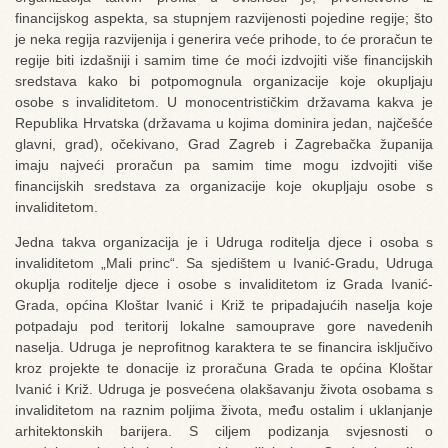
financijskog aspekta, sa stupnjem razvijenosti pojedine regije; što
je neka regija razvijenija i generira veće prihode, to će proračun te
regije biti izdašniji i samim time će moći izdvojiti više financijskih
sredstava kako bi potpomognula organizacije koje okupljaju
osobe s invaliditetom. U monocentrističkim državama kakva je
Republika Hrvatska (državama u kojima dominira jedan, najčešće
glavni, grad), očekivano, Grad Zagreb i Zagrebačka županija
imaju najveći proračun pa samim time mogu izdvojiti više
financijskih sredstava za organizacije koje okupljaju osobe s
invaliditetom.
Jedna takva organizacija je i Udruga roditelja djece i osoba s
invaliditetom „Mali princ“. Sa sjedištem u Ivanić-Gradu, Udruga
okuplja roditelje djece i osobe s invaliditetom iz Grada Ivanić-
Grada, općina Kloštar Ivanić i Križ te pripadajućih naselja koje
potpadaju pod teritorij lokalne samouprave gore navedenih
naselja. Udruga je neprofitnog karaktera te se financira isključivo
kroz projekte te donacije iz proračuna Grada te općina Kloštar
Ivanić i Križ. Udruga je posvećena olakšavanju života osobama s
invaliditetom na raznim poljima života, među ostalim i uklanjanje
arhitektonskih barijera. S ciljem podizanja svjesnosti o