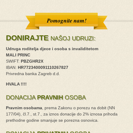
Pomognite nam!
DONIRAJTE
NAŠOJ UDRUZI:
Udruga roditelja djece i osoba s invaliditetom
MALI PRINC
SWIFT:
PBZGHR2X
IBAN:
HR7723400091110267827
Privredna banka Zagreb d.d.
HVALA !!!!
DONACIJA
PRAVNIH
OSOBA
Pravnim osobama
, prema Zakonu o porezu na dobit (NN
177/04), čl.7., st.7., za iznos donacije do 2% iznosa prihoda
prethodne godine smanjuje se porezna osnovica.