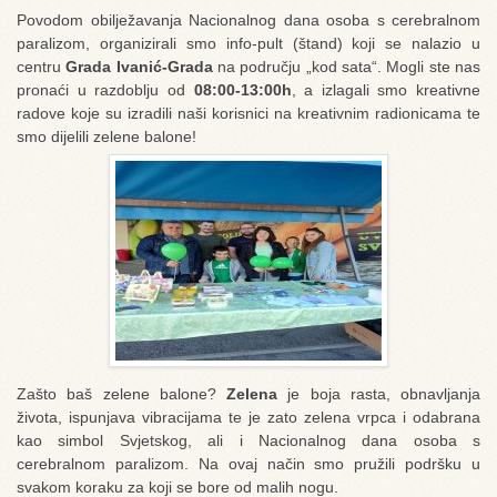
Povodom obilježavanja Nacionalnog dana osoba s cerebralnom
paralizom, organizirali smo info-pult (štand) koji se nalazio u
centru
Grada Ivanić-Grada
na području „kod sata“. Mogli ste nas
pronaći u razdoblju od
08:00-13:00h
, a izlagali smo kreativne
radove koje su izradili naši korisnici na kreativnim radionicama te
smo dijelili zelene balone!
Zašto baš zelene balone?
Zelena
je boja rasta, obnavljanja
života, ispunjava vibracijama te je zato zelena vrpca i odabrana
kao simbol Svjetskog, ali i Nacionalnog dana osoba s
cerebralnom paralizom. Na ovaj način smo pružili podršku u
svakom koraku za koji se bore od malih nogu.