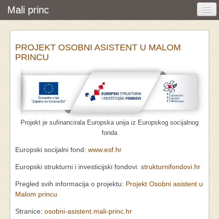
Mali princ
Početna
PROJEKT OSOBNI ASISTENT U MALOM
Vijesti i događanja
PRINCU
Udruga
O nama
Pretraživanje
Projekt je sufinancirala Europska unija iz Europskog socijalnog
Osobna asistencija
fonda
Europski socijalni fond:
www.esf.hr
Europski strukturni i investicijski fondovi:
strukturnifondovi.hr
Pregled svih informacija o projektu:
Projekt Osobni asistent u
Malom princu
Stranice:
osobni-asistent.mali-princ.hr