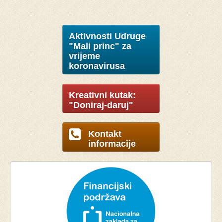
Aktivnosti Udruge
"Mali princ" za
vrijeme
koronavirusa
Kreativni kutak:
"Doniraj-daruj"
Kontakt
informacije