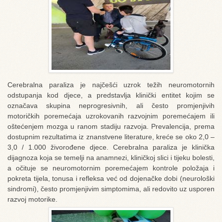
Cerebralna paraliza je najčešći uzrok težih neuromotornih
odstupanja kod djece, a predstavlja klinički entitet kojim se
označava skupina neprogresivnih, ali često promjenjivih
motoričkih poremećaja uzrokovanih razvojnim poremećajem ili
oštećenjem mozga u ranom stadiju razvoja. Prevalencija, prema
dostupnim rezultatima iz znanstvene literature, kreće se oko 2,0 –
3,0 / 1.000 živorođene djece. Cerebralna paraliza je klinička
dijagnoza koja se temelji na anamnezi, kliničkoj slici i tijeku bolesti,
a očituje se neuromotornim poremećajem kontrole položaja i
pokreta tijela, tonusa i refleksa već od dojenačke dobi (neurološki
sindromi), često promjenjivim simptomima, ali redovito uz usporen
razvoj motorike.