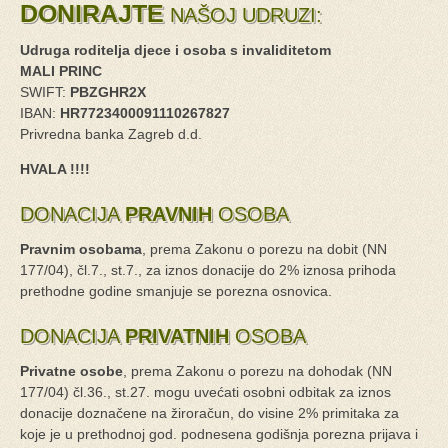
DONIRAJTE
NAŠOJ UDRUZI:
Udruga roditelja djece i osoba s invaliditetom
MALI PRINC
SWIFT:
PBZGHR2X
IBAN:
HR7723400091110267827
Privredna banka Zagreb d.d.
HVALA !!!!
DONACIJA
PRAVNIH
OSOBA
Pravnim osobama
, prema Zakonu o porezu na dobit (NN
177/04), čl.7., st.7., za iznos donacije do 2% iznosa prihoda
prethodne godine smanjuje se porezna osnovica.
DONACIJA
PRIVATNIH
OSOBA
Privatne osobe
, prema Zakonu o porezu na dohodak (NN
177/04) čl.36., st.27. mogu uvećati osobni odbitak za iznos
donacije doznačene na žiroračun, do visine 2% primitaka za
koje je u prethodnoj god. podnesena godišnja porezna prijava i