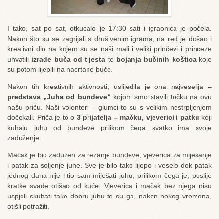
I tako, sat po sat, otkucalo je 17:30 sati i igraonica je počela.
Nakon što su se zagrijali s društvenim igrama, na red je došao i
kreativni dio na kojem su se naši mali i veliki prinčevi i princeze
uhvatili
izrade buča od tijesta
te
bojanja bučinih koštica
koje
su potom lijepili na nacrtane buče.
Nakon tih kreativnih aktivnosti, uslijedila je ona najveselija –
predstava „Juha od bundeve“
kojom smo stavili točku na ovu
našu priču. Naši volonteri – glumci to su s velikim nestrpljenjem
dočekali. Priča je to o
3 prijatelja – mačku, vjeverici i patku
koji
kuhaju juhu od bundeve prilikom čega svatko ima svoje
zaduženje.
Mačak je bio zadužen za rezanje bundeve, vjeverica za miješanje
i patak za soljenje juhe. Sve je bilo tako lijepo i veselo dok patak
jednog dana nije htio sam miješati juhu, prilikom čega je, poslije
kratke svađe otišao od kuće. Vjeverica i mačak bez njega nisu
uspjeli skuhati tako dobru juhu te su ga, nakon nekog vremena,
otišli potražiti.