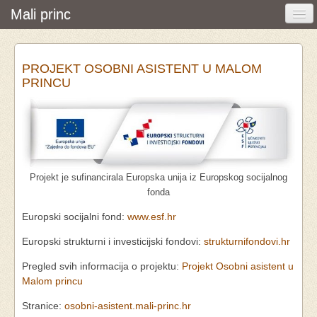
Mali princ
Početna
PROJEKT OSOBNI ASISTENT U MALOM
Vijesti i događanja
PRINCU
Udruga
O nama
Pretraživanje
Projekt je sufinancirala Europska unija iz Europskog socijalnog
Osobna asistencija
fonda
Europski socijalni fond:
www.esf.hr
Europski strukturni i investicijski fondovi:
strukturnifondovi.hr
Pregled svih informacija o projektu:
Projekt Osobni asistent u
Malom princu
Stranice:
osobni-asistent.mali-princ.hr