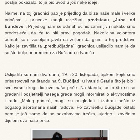
poslije pokazalo, to je bio uvod u još neke ideje.
Naime, na toj igraonici pao je prijedlog da bi za naše male i velike
prinčeve i princeze mogli uvježbati
predstavu „Juha od
bundeve"
. Prijedlog nam se odmah učinio zanimljiv i nekako smo
predosjećali da će to biti pravi pogodak. Nekolicina volontera
odmah se s veseljem javila sa željom da glumi u toj predstavi.
Kako je završila ta „predbučijadna“ igraonica uslijedilo nam je da
se što bolje pripremimo za Bučijadu u Ivaniću.
Uslijedila su nam dva dana, 19. i 20. listopada, tijekom kojih smo
prisustvovali na štandu na
9. Bučijadi u Ivanić Gradu
što je bio i
svojevrsni drugi dio ove naše priče. Na štandu, osim što su se
građani i posjetitelji našega grada mogli informirati o aktivnostima
i radu „Malog princa“, mogli su razgledati i izabrati nešto iz
bogatog asortimana naših radova. Po završetku Bučijade ostalo
nam je još samo da se pozabavimo trećim, ujedno i završnim
dijelom ove naše priče.