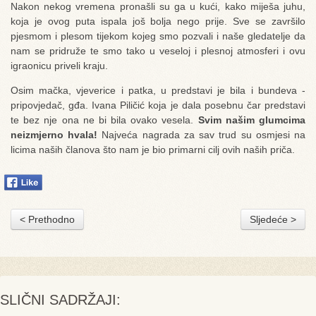
Nakon nekog vremena pronašli su ga u kući, kako miješa juhu,
koja je ovog puta ispala još bolja nego prije. Sve se završilo
pjesmom i plesom tijekom kojeg smo pozvali i naše gledatelje da
nam se pridruže te smo tako u veseloj i plesnoj atmosferi i ovu
igraonicu priveli kraju.
Osim mačka, vjeverice i patka, u predstavi je bila i bundeva -
pripovjedač, gđa. Ivana Piličić koja je dala posebnu čar predstavi
te bez nje ona ne bi bila ovako vesela.
Svim našim glumcima
neizmjerno hvala!
Najveća nagrada za sav trud su osmjesi na
licima naših članova što nam je bio primarni cilj ovih naših priča.
< Prethodno
Sljedeće >
SLIČNI SADRŽAJI: