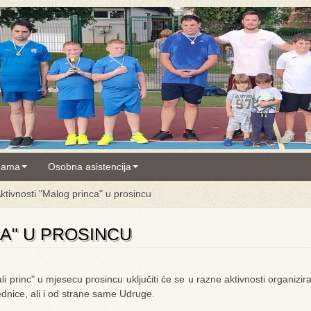
nama
Osobna asistencija
ktivnosti "Malog princa" u prosincu
A" U PROSINCU
i princ" u mjesecu prosincu uključiti će se u razne aktivnosti organizi
ednice, ali i od strane same Udruge.