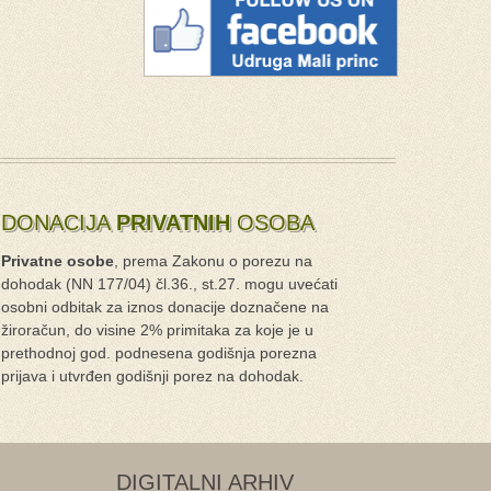
DONACIJA
PRIVATNIH
OSOBA
Privatne osobe
, prema Zakonu o porezu na
dohodak (NN 177/04) čl.36., st.27. mogu uvećati
osobni odbitak za iznos donacije doznačene na
žiroračun, do visine 2% primitaka za koje je u
prethodnoj god. podnesena godišnja porezna
prijava i utvrđen godišnji porez na dohodak.
DIGITALNI ARHIV