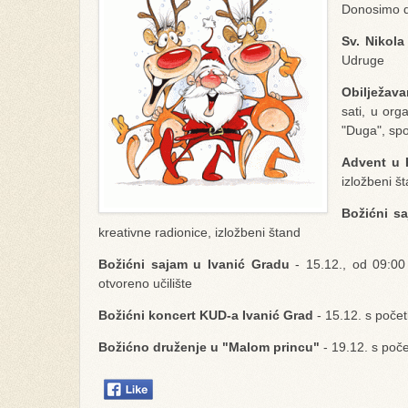
Donosimo de
Sv. Nikol
Udruge
Obilježav
sati, u org
"Duga", spo
Advent u 
izložbeni š
Božićni sa
kreativne radionice, izložbeni štand
Božićni sajam u Ivanić Gradu
- 15.12., od 09:00 
otvoreno učilište
Božićni koncert KUD-a Ivanić Grad
- 15.12. s počet
Božićno druženje u "Malom princu"
- 19.12. s poč