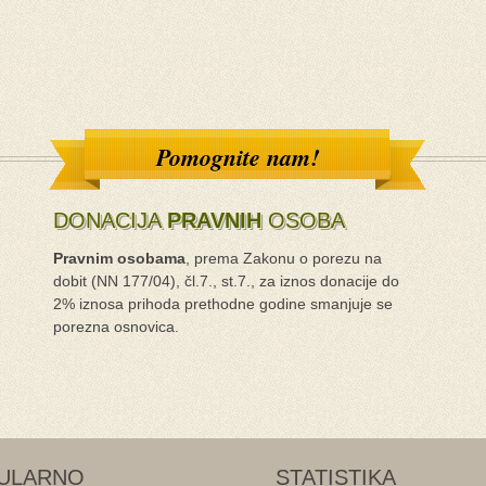
Pomognite nam!
DONACIJA
PRAVNIH
OSOBA
Pravnim osobama
, prema Zakonu o porezu na
dobit (NN 177/04), čl.7., st.7., za iznos donacije do
2% iznosa prihoda prethodne godine smanjuje se
porezna osnovica.
ULARNO
STATISTIKA