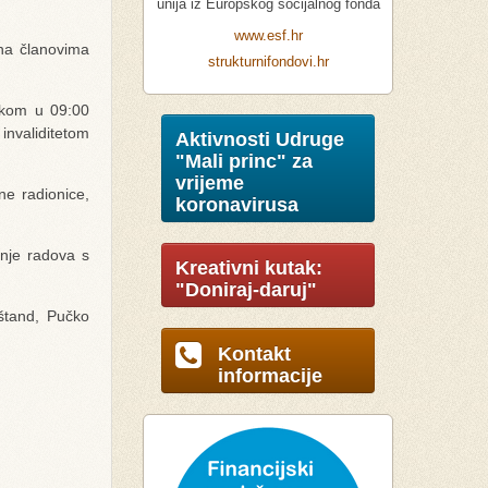
unija iz Europskog socijalnog fonda
www.esf.hr
na članovima
strukturnifondovi.hr
tkom u 09:00
invaliditetom
Aktivnosti Udruge
"Mali princ" za
vrijeme
ne radionice,
koronavirusa
anje radova s
Kreativni kutak:
"Doniraj-daruj"
 štand, Pučko
Kontakt
informacije