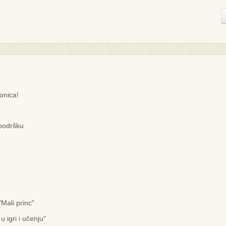
onica!
podršku
Mali princ"
u igri i učenju"