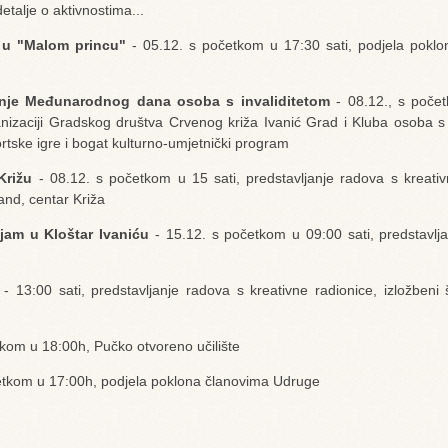
talje o aktivnostima...
a u "Malom princu"
- 05.12. s početkom u 17:30 sati, podjela poklo
anje Međunarodnog dana osoba s invaliditetom
- 08.12., s poče
anizaciji Gradskog društva Crvenog križa Ivanić Grad i Kluba osoba s 
rtske igre i bogat kulturno-umjetnički program
Križu
- 08.12. s početkom u 15 sati, predstavljanje radova s kreativ
tand, centar Križa
jam u Kloštar Ivaniću
- 15.12. s početkom u 09:00 sati, predstavlj
- 13:00 sati, predstavljanje radova s kreativne radionice, izložbeni
kom u 18:00h, Pučko otvoreno učilište
etkom u 17:00h, podjela poklona članovima Udruge