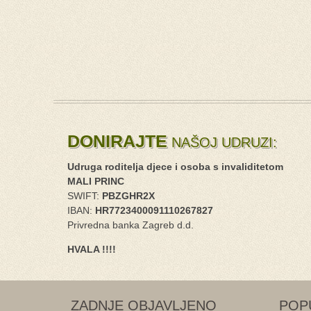
DONIRAJTE
NAŠOJ UDRUZI:
Udruga roditelja djece i osoba s invaliditetom
MALI PRINC
SWIFT:
PBZGHR2X
IBAN:
HR7723400091110267827
Privredna banka Zagreb d.d.
HVALA !!!!
ZADNJE OBJAVLJENO
POP