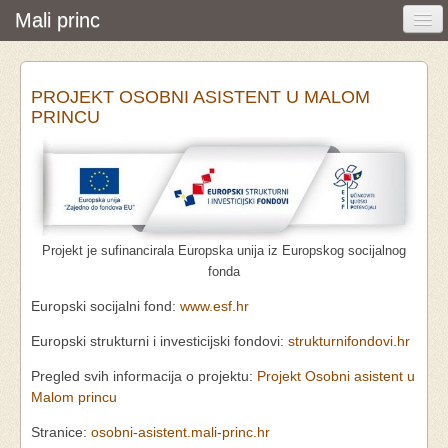
Mali princ
Početna
PROJEKT OSOBNI ASISTENT U MALOM
Vijesti i događanja
PRINCU
Udruga
O nama
Pretraživanje
Projekt je sufinancirala Europska unija iz Europskog socijalnog
Osobna asistencija
fonda
Europski socijalni fond:
www.esf.hr
Europski strukturni i investicijski fondovi:
strukturnifondovi.hr
Pregled svih informacija o projektu:
Projekt Osobni asistent u
Malom princu
Stranice:
osobni-asistent.mali-princ.hr