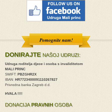
Pomognite nam!
DONIRAJTE
NAŠOJ UDRUZI:
Udruga roditelja djece i osoba s invaliditetom
MALI PRINC
SWIFT:
PBZGHR2X
IBAN:
HR7723400091110267827
Privredna banka Zagreb d.d.
HVALA !!!!
DONACIJA
PRAVNIH
OSOBA