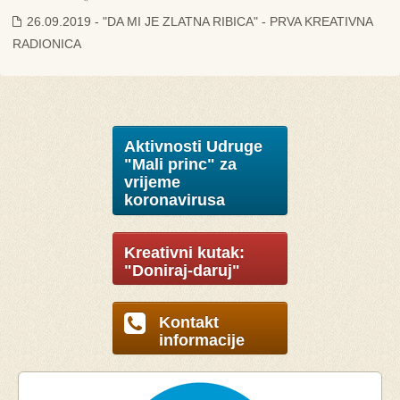
26.09.2019 - "DA MI JE ZLATNA RIBICA" - PRVA KREATIVNA
RADIONICA
Aktivnosti Udruge
"Mali princ" za
vrijeme
koronavirusa
Kreativni kutak:
"Doniraj-daruj"
Kontakt
informacije