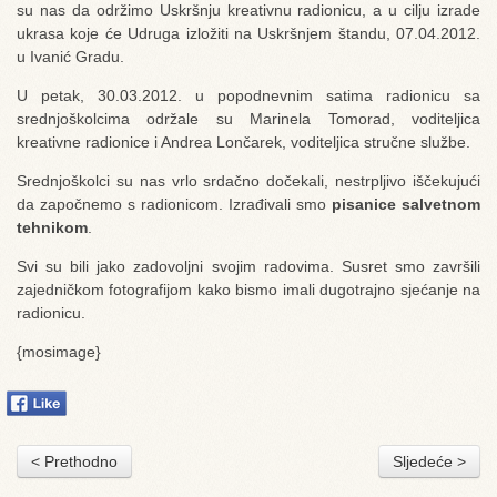
su nas da održimo Uskršnju kreativnu radionicu, a u cilju izrade
ukrasa koje će Udruga izložiti na Uskršnjem štandu, 07.04.2012.
u Ivanić Gradu.
U petak, 30.03.2012. u popodnevnim satima radionicu sa
srednjoškolcima održale su Marinela Tomorad, voditeljica
kreativne radionice i Andrea Lončarek, voditeljica stručne službe.
Srednjoškolci su nas vrlo srdačno dočekali, nestrpljivo iščekujući
da započnemo s radionicom. Izrađivali smo
pisanice salvetnom
tehnikom
.
Svi su bili jako zadovoljni svojim radovima. Susret smo završili
zajedničkom fotografijom kako bismo imali dugotrajno sjećanje na
radionicu.
{mosimage}
< Prethodno
Sljedeće >