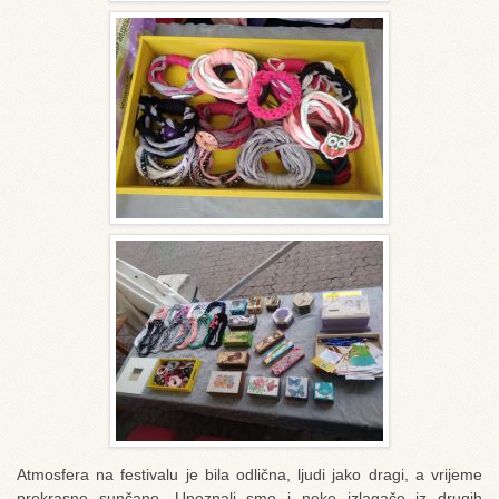
Atmosfera na festivalu je bila odlična, ljudi jako dragi, a vrijeme
prekrasno sunčano. Upoznali smo i neke izlagače iz drugih