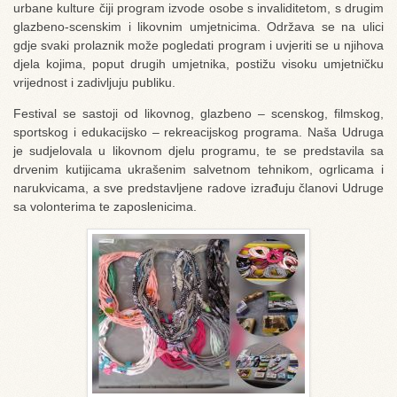
urbane kulture čiji program izvode osobe s invaliditetom, s drugim
glazbeno-scenskim i likovnim umjetnicima. Održava se na ulici
gdje svaki prolaznik može pogledati program i uvjeriti se u njihova
djela kojima, poput drugih umjetnika, postižu visoku umjetničku
vrijednost i zadivljuju publiku.
Festival se sastoji od likovnog, glazbeno – scenskog, filmskog,
sportskog i edukacijsko – rekreacijskog programa. Naša Udruga
je sudjelovala u likovnom djelu programu, te se predstavila sa
drvenim kutijicama ukrašenim salvetnom tehnikom, ogrlicama i
narukvicama, a sve predstavljene radove izrađuju članovi Udruge
sa volonterima te zaposlenicima.