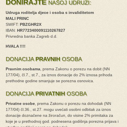
DONIRAJTE
NAŠOJ UDRUZI:
Udruga roditelja djece i osoba s invaliditetom
MALI PRINC
SWIFT:
PBZGHR2X
IBAN:
HR7723400091110267827
Privredna banka Zagreb d.d.
HVALA !!!!
DONACIJA
PRAVNIH
OSOBA
Pravnim osobama
, prema Zakonu o porezu na dobit (NN
177/04), čl.7., st.7., za iznos donacije do 2% iznosa prihoda
prethodne godine smanjuje se porezna osnovica.
DONACIJA
PRIVATNIH
OSOBA
Privatne osobe
, prema Zakonu o porezu na dohodak (NN
177/04) čl.36., st.27. mogu uvećati osobni odbitak za iznos
donacije doznačene na žiroračun, do visine 2% primitaka za
koje je u prethodnoj god. podnesena godišnja porezna prijava i