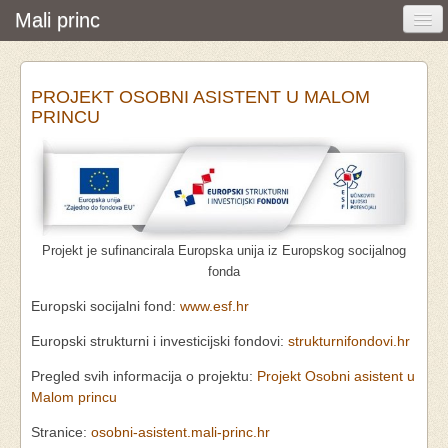
Mali princ
Početna
PROJEKT OSOBNI ASISTENT U MALOM
Vijesti i događanja
PRINCU
Udruga
O nama
Pretraživanje
Projekt je sufinancirala Europska unija iz Europskog socijalnog
Osobna asistencija
fonda
Europski socijalni fond:
www.esf.hr
Europski strukturni i investicijski fondovi:
strukturnifondovi.hr
Pregled svih informacija o projektu:
Projekt Osobni asistent u
Malom princu
Stranice:
osobni-asistent.mali-princ.hr