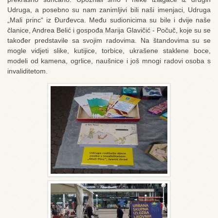
Udruga, a posebno su nam zanimljivi bili naši imenjaci, Udruga
„Mali princ“ iz Đurđevca. Među sudionicima su bile i dvije naše
članice, Andrea Belić i gospođa Marija Glavičić - Počuč, koje su se
također predstavile sa svojim radovima. Na štandovima su se
mogle vidjeti slike, kutijice, torbice, ukrašene staklene boce,
modeli od kamena, ogrlice, naušnice i još mnogi radovi osoba s
invaliditetom.