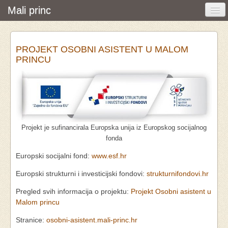
Mali princ
Početna
PROJEKT OSOBNI ASISTENT U MALOM
Vijesti i događanja
PRINCU
Udruga
O nama
Pretraživanje
Projekt je sufinancirala Europska unija iz Europskog socijalnog
Osobna asistencija
fonda
Europski socijalni fond:
www.esf.hr
Europski strukturni i investicijski fondovi:
strukturnifondovi.hr
Pregled svih informacija o projektu:
Projekt Osobni asistent u
Malom princu
Stranice:
osobni-asistent.mali-princ.hr