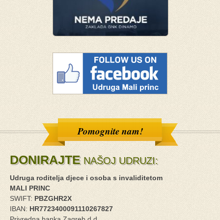
Pomognite nam!
DONIRAJTE
NAŠOJ UDRUZI:
Udruga roditelja djece i osoba s invaliditetom
MALI PRINC
SWIFT:
PBZGHR2X
IBAN:
HR7723400091110267827
Privredna banka Zagreb d.d.