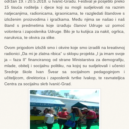
održan 19. i 20.5.2018. u Ivanić-Gradu. Festival je posjetilo preko
15 tisuća roditelja i djece koji su mogli sudjelovati na raznim
natjecanjima, radionicama, igraonicama, te razgledati štandove s
izloženim proizvodima i igračkama. Među njima se našao i naš
štand s predmetima koje izrađuju članovi Udruge uz pomoć
volontera i zaposlenika Udruge. Bilo je tu kutijica za nakit, ogrlica,
narukvica, te okvira za slike.
Ovom prigodom izložili smo i okvire koje smo izradili na kreativnoj
radionici „Da mi je zlatna ribica“ u sklopu projekta „I ja imam svoje
ja – faza II“ financiranog od strane Ministarstva za demografiju,
mlade, obitelj i socijalnu politiku, na kojoj su sudjelovali i učenici
Srednje škole Ivan Švear sa socijalnom pedagoginjom i
učiteljicom, direktorica i zaposlenik tvrtke Ivakop, te ravnateljica
Centra za socijalnu skrb Ivanić-Grad.