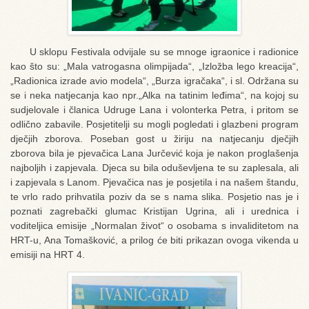
U sklopu Festivala odvijale su se mnoge igraonice i radionice
kao što su: „Mala vatrogasna olimpijada“, „Izložba lego kreacija“,
„Radionica izrade avio modela“, „Burza igračaka“, i sl. Održana su
se i neka natjecanja kao npr.„Alka na tatinim leđima“, na kojoj su
sudjelovale i članica Udruge Lana i volonterka Petra, i pritom se
odlično zabavile. Posjetitelji su mogli pogledati i glazbeni program
dječjih zborova. Poseban gost u žiriju na natjecanju dječjih
zborova bila je pjevačica Lana Jurčević koja je nakon proglašenja
najboljih i zapjevala. Djeca su bila oduševljena te su zaplesala, ali
i zapjevala s Lanom. Pjevačica nas je posjetila i na našem štandu,
te vrlo rado prihvatila poziv da se s nama slika. Posjetio nas je i
poznati zagrebački glumac Kristijan Ugrina, ali i urednica i
voditeljica emisije „Normalan život“ o osobama s invaliditetom na
HRT-u, Ana Tomašković, a prilog će biti prikazan ovoga vikenda u
emisiji na HRT 4.