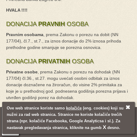
HVALA !!!!
DONACIJA
PRAVNIH
OSOBA
Pravnim osobama
, prema Zakonu o porezu na dobit (NN
177/04), čl.7., st.7., za iznos donacije do 2% iznosa prihoda
prethodne godine smanjuje se porezna osnovica.
DONACIJA
PRIVATNIH
OSOBA
Privatne osobe
, prema Zakonu o porezu na dohodak (NN
177/04) čl.36., st.27. mogu uvećati osobni odbitak za iznos
donacije doznačene na žiroračun, do visine 2% primitaka za
koje je u prethodnoj god. podnesena godišnja porezna prijava i
utvrđen godišnji porez na dohodak.
✖
Ove web stranice koriste samo
kolačiće
(eng. cookies) koji su
nužni za rad web stranica. Stranice ne koriste kolačiće trećih
© 2008 - 2021. Udruga Mali princ
Pravne napomene
Mapa stranica
strana (npr. kolačiće Facebooka, Google Analyticsa i sl.). Za
Pretraživanje
Kontakt informacije
Login
X
nastavak pregledavanja stranica, kliknite na gumb
desno.
Izrada web stranica:
Inventum
Back to top