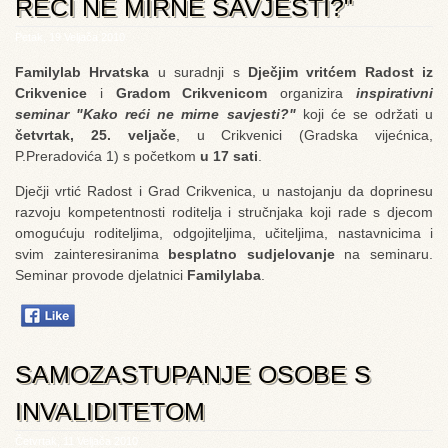
REĆI NE MIRNE SAVJESTI?"
Petak, 19 Veljača 2010
Familylab Hrvatska
u suradnji s
Dječjim vritćem Radost iz
Crikvenice
i
Gradom Crikvenicom
organizira
inspirativni
seminar "Kako reći ne mirne savjesti?"
koji će se održati u
četvrtak, 25. veljače
, u Crikvenici (Gradska vijećnica,
P.Preradovića 1) s početkom
u 17 sati
.
Dječji vrtić Radost i Grad Crikvenica, u nastojanju da doprinesu
razvoju kompetentnosti roditelja i stručnjaka koji rade s djecom
omogućuju roditeljima, odgojiteljima, učiteljima, nastavnicima i
svim zainteresiranima
besplatno sudjelovanje
na seminaru.
Seminar provode djelatnici
Familylaba
.
SAMOZASTUPANJE OSOBE S
INVALIDITETOM
Četvrtak, 11 Veljača 2010