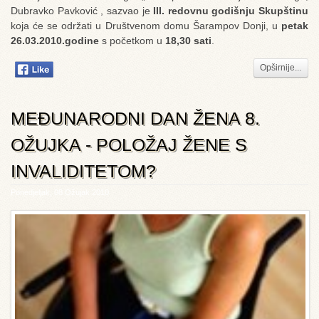
Dubravko Pavković , sazvao je
III. redovnu godišnju Skupštinu
koja će se održati u Društvenom domu Šarampov Donji, u
petak
26.03.2010.godine
s početkom u
18,30 sati
.
Opširnije...
MEĐUNARODNI DAN ŽENA 8.
OŽUJKA - POLOŽAJ ŽENE S
INVALIDITETOM?
Ponedjeljak, 08 Ožujak 2010