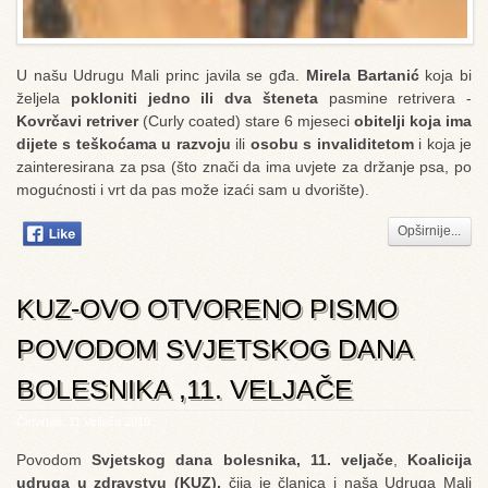
U našu Udrugu Mali princ javila se gđa.
Mirela Bartanić
koja bi
željela
pokloniti jedno ili dva šteneta
pasmine retrivera -
Kovrčavi retriver
(Curly coated) stare 6 mjeseci
obitelji koja ima
dijete s teškoćama u razvoju
ili
osobu s invaliditetom
i koja je
zainteresirana za psa (što znači da ima uvjete za držanje psa, po
mogućnosti i vrt da pas može izaći sam u dvorište).
Opširnije...
KUZ-OVO OTVORENO PISMO
POVODOM SVJETSKOG DANA
BOLESNIKA ,11. VELJAČE
Četvrtak, 11 Veljača 2010
Povodom
Svjetskog dana bolesnika, 11. veljače
,
Koalicija
udruga u zdravstvu (KUZ),
čija je članica i naša Udruga Mali