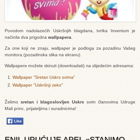
Povodom nadolazećih Uskršnjih blagdana, tvrtka Inventum je
načinila dva prigodna
wallpapera
.
Za one koji ne znaju, wallpaper je podloga za pozadinu Vašeg
monitora (pozadinska slika na ekranu).
Wallpapere možete skinuti (downloadati) na slijedećim adresama:
Wallpaper "Sretan Uskrs svima"
Wallpaper "Uskršnji zeko"
Želimo
sretan i blagoslovljen Uskrs
svim članovima Udruge
Mali princ, prijateljima i suradnicima!
ENIL UPUĆUJE APEL «STANIMO