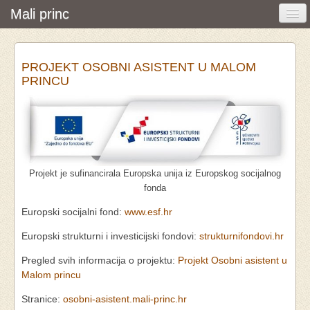
Mali princ
Početna
PROJEKT OSOBNI ASISTENT U MALOM
Vijesti i događanja
PRINCU
Udruga
O nama
Pretraživanje
Projekt je sufinancirala Europska unija iz Europskog socijalnog
Osobna asistencija
fonda
Europski socijalni fond:
www.esf.hr
Europski strukturni i investicijski fondovi:
strukturnifondovi.hr
Pregled svih informacija o projektu:
Projekt Osobni asistent u
Malom princu
Stranice:
osobni-asistent.mali-princ.hr