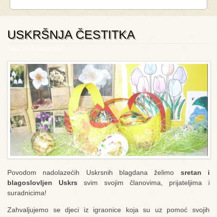
USKRŠNJA ČESTITKA
Petak, 02 Travanj 2010
Povodom nadolazećih Uskrsnih blagdana želimo
sretan i
blagoslovljen Uskrs
svim svojim članovima, prijateljima i
suradnicima!
Zahvaljujemo se djeci iz igraonice koja su uz pomoć svojih