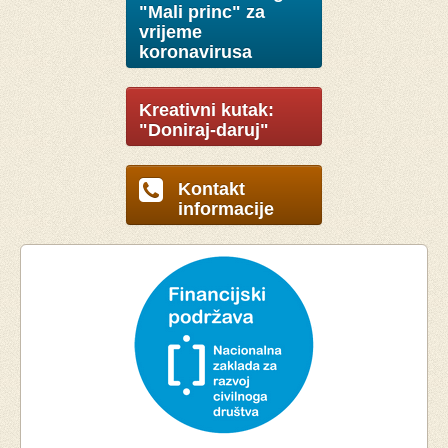
"Mali princ" za
vrijeme
koronavirusa
Kreativni kutak:
"Doniraj-daruj"
Kontakt
informacije