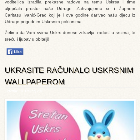
voditeljica izradila prekasne radove na temu Uskrsa i time
uljepšala prostor naše Udruge. Zahvajujemo se i Župnom
Caritasu Ivanić-Grad koji je i ove godine darivao našu djecu iz
Udruge prigodnim Uskrsnim poklonima.
Želimo da Vam svima Uskrs donese zdravlja, radost u srcima, te
sreću i ljubav u obitelji!
UKRASITE RAČUNALO USKRSNIM
WALLPAPEROM
Četvrtak, 01 Travanj 2010