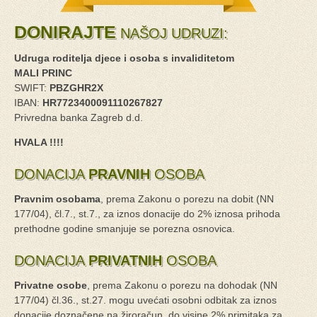
DONIRAJTE
NAŠOJ UDRUZI:
Udruga roditelja djece i osoba s invaliditetom
MALI PRINC
SWIFT:
PBZGHR2X
IBAN:
HR7723400091110267827
Privredna banka Zagreb d.d.
HVALA !!!!
DONACIJA
PRAVNIH
OSOBA
Pravnim osobama
, prema Zakonu o porezu na dobit (NN
177/04), čl.7., st.7., za iznos donacije do 2% iznosa prihoda
prethodne godine smanjuje se porezna osnovica.
DONACIJA
PRIVATNIH
OSOBA
Privatne osobe
, prema Zakonu o porezu na dohodak (NN
177/04) čl.36., st.27. mogu uvećati osobni odbitak za iznos
donacije doznačene na žiroračun, do visine 2% primitaka za