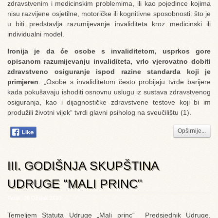
zdravstvenim i medicinskim problemima, ili kao pojedince kojima
nisu razvijene osjetilne, motoričke ili kognitivne sposobnosti: što je
u biti predstavlja razumijevanje invaliditeta kroz medicinski ili
individualni model.
Ironija je da će osobe s invaliditetom, usprkos gore
opisanom razumijevanju invaliditeta, vrlo vjerovatno dobiti
zdravstveno osiguranje ispod razine standarda koji je
primjeren
: „Osobe s invaliditetom često probijaju tvrde barijere
kada pokušavaju ishoditi osnovnu uslugu iz sustava zdravstvenog
osiguranja, kao i dijagnostičke zdravstvene testove koji bi im
produžili životni vijek“ tvrdi glavni psiholog na sveučilištu (1).
Opširnije...
III. GODIŠNJA SKUPŠTINA
UDRUGE "MALI PRINC"
Petak, 26 Ožujak 2010
Temeljem Statuta Udruge „Mali princ“ Predsjednik Udruge,