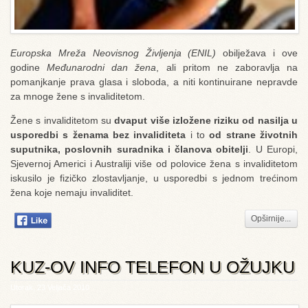
Europska Mreža Neovisnog Življenja (ENIL)
obilježava i ove
godine
Međunarodni dan žena
, ali pritom ne zaboravlja na
pomanjkanje prava glasa i sloboda, a niti kontinuirane nepravde
za mnoge žene s invaliditetom.
Žene s invaliditetom su
dvaput više izložene riziku od nasilja u
usporedbi s ženama bez invaliditeta
i to
od strane životnih
suputnika, poslovnih suradnika i članova obitelji
. U Europi,
Sjevernoj Americi i Australiji više od polovice žena s invaliditetom
iskusilo je fizičko zlostavljanje, u usporedbi s jednom trećinom
žena koje nemaju invaliditet.
Opširnije...
KUZ-OV INFO TELEFON U OŽUJKU
Utorak, 23 Veljača 2010