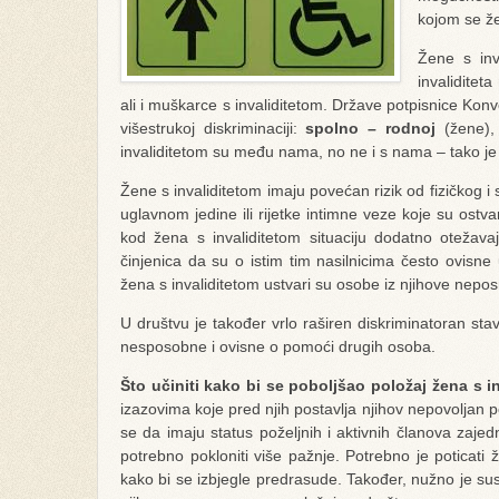
kojom se že
Žene s inv
invaliditet
ali i muškarce s invaliditetom. Države potpisnice Kon
višestrukoj diskriminaciji:
spolno – rodnoj
(žene)
invaliditetom su među nama, no ne i s nama – tako je m
Žene s invaliditetom imaju povećan rizik od fizičkog i 
uglavnom jedine ili rijetke intimne veze koje su ostvar
kod žena s invaliditetom situaciju dodatno otežavaj
činjenica da su o istim tim nasilnicima često ovisne 
žena s invaliditetom ustvari su osobe iz njihove nepo
U društvu je također vrlo raširen diskriminatoran sta
nesposobne i ovisne o pomoći drugih osoba.
Što učiniti kako bi se poboljšao položaj žena s 
izazovima koje pred njih postavlja njihov nepovoljan
se da imaju status poželjnih i aktivnih članova zaj
potrebno pokloniti više pažnje. Potrebno je poticati 
kako bi se izbjegle predrasude. Također, nužno je sus