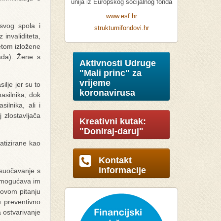
unija iz Europskog socijalnog fonda
www.esf.hr
svog spola i
strukturnifondovi.hr
invaliditeta,
tetom izložene
ada). Žene s
Aktivnosti Udruge
"Mali princ" za
vrijeme
ilje jer su to
koronavirusa
nasilnika, dok
ilnika, ali i
 zlostavljača
Kreativni kutak:
"Doniraj-daruj"
atizirane kao
Kontakt
informacije
 suočavanje s
 omogućava im
 ovom pitanju
u preventivno
 ostvarivanje