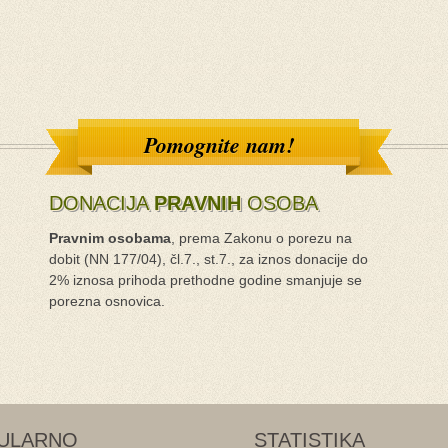
Pomognite nam!
DONACIJA
PRAVNIH
OSOBA
Pravnim osobama
, prema Zakonu o porezu na
dobit (NN 177/04), čl.7., st.7., za iznos donacije do
2% iznosa prihoda prethodne godine smanjuje se
porezna osnovica.
ULARNO
STATISTIKA