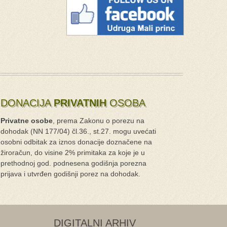
DONACIJA
PRIVATNIH
OSOBA
Privatne osobe
, prema Zakonu o porezu na
dohodak (NN 177/04) čl.36., st.27. mogu uvećati
osobni odbitak za iznos donacije doznačene na
žiroračun, do visine 2% primitaka za koje je u
prethodnoj god. podnesena godišnja porezna
prijava i utvrđen godišnji porez na dohodak.
DIGITALNI ARHIV