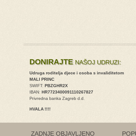
DONIRAJTE
NAŠOJ UDRUZI:
Udruga roditelja djece i osoba s invaliditetom
MALI PRINC
SWIFT:
PBZGHR2X
IBAN:
HR7723400091110267827
Privredna banka Zagreb d.d.
HVALA !!!!
ZADNJE OBJAVLJENO
POP