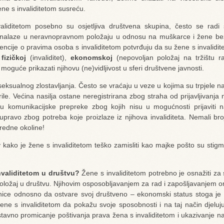
ne s invaliditetom susreću.
aliditetom posebno su osjetljiva društvena skupina, često se radi 
a nalaze u neravnopravnom položaju u odnosu na muškarce i žene bez 
vencije o pravima osoba s invaliditetom potvrđuju da su žene s invalidi
,
fizičkoj
(invaliditet),
ekonomskoj
(nepovoljan položaj na tržištu r
oguće prikazati njihovu (ne)vidljivost u sferi društvene javnosti.
seksualnog zlostavljanja. Često se vraćaju u veze u kojima su trpjele nas
ile. Većina nasilja ostane neregistrirana zbog straha od prijavljivanja 
u komunikacijske prepreke zbog kojih nisu u mogućnosti prijaviti nas
upravo zbog potreba koje proizlaze iz njihova invaliditeta. Nemali broj
sredne okoline!
v kako je žene s invaliditetom teško zamisliti kao majke pošto su stigm
invaliditetom u društvu?
Žene s invaliditetom potrebno je osnažiti za
 položaj u društvu. Njihovim osposobljavanjem za rad i zapošljavanjem
ednice odnosno da ostvare svoj društveno – ekonomski status stoga je
žene s invaliditetom da pokažu svoje sposobnosti i na taj način djeluj
tavno promicanje poštivanja prava žena s invaliditetom i ukazivanje na