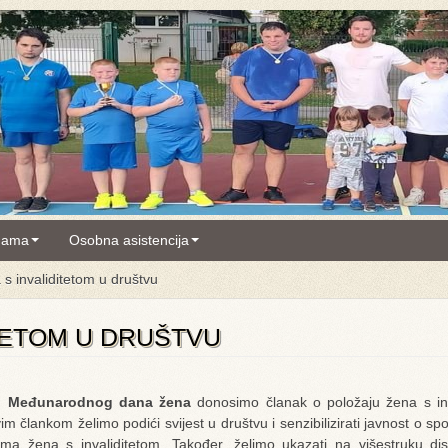
nama
Osobna asistencija
 s invaliditetom u društvu
TETOM U DRUŠTVU
3. Međunarodnog dana žena
donosimo članak o položaju žena s inv
im člankom želimo podići svijest u društvu i senzibilizirati javnost o s
ma žena s invaliditetom. Također, želimo ukazati na višestruku dis