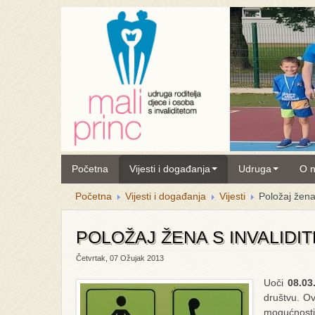
Početna
Vijesti i događanja
Udruga
O 
Početna
Vijesti i događanja
Vijesti
Položaj žena
POLOŽAJ ŽENA S INVALIDI
Četvrtak, 07 Ožujak 2013
Uoči
08.0
društvu. Ov
mogućnosti