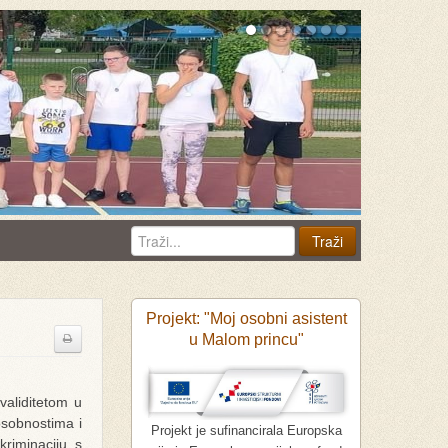
Projekt: "Moj osobni asistent
u Malom princu"
aliditetom u
posobnostima i
Projekt je sufinancirala Europska
kriminaciju s