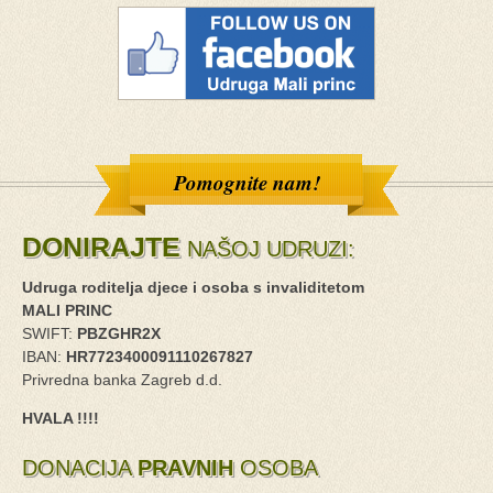
Pomognite nam!
DONIRAJTE
NAŠOJ UDRUZI:
Udruga roditelja djece i osoba s invaliditetom
MALI PRINC
SWIFT:
PBZGHR2X
IBAN:
HR7723400091110267827
Privredna banka Zagreb d.d.
HVALA !!!!
DONACIJA
PRAVNIH
OSOBA