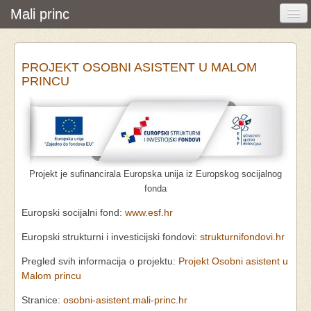
Mali princ
Početna
PROJEKT OSOBNI ASISTENT U MALOM
Vijesti i događanja
PRINCU
Udruga
O nama
Pretraživanje
Projekt je sufinancirala Europska unija iz Europskog socijalnog
Osobna asistencija
fonda
Europski socijalni fond:
www.esf.hr
Europski strukturni i investicijski fondovi:
strukturnifondovi.hr
Pregled svih informacija o projektu:
Projekt Osobni asistent u
Malom princu
Stranice:
osobni-asistent.mali-princ.hr