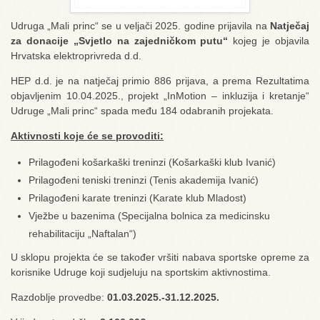
Udruga „Mali princ“ se u veljači 2025. godine prijavila na
Natječaj
za donacije „Svjetlo na zajedničkom putu“
kojeg je objavila
Hrvatska elektroprivreda d.d.
HEP d.d. je na natječaj primio 886 prijava, a prema Rezultatima
objavljenim 10.04.2025., projekt „InMotion – inkluzija i kretanje“
Udruge „Mali princ“ spada među 184 odabranih projekata.
Aktivnosti koje će se provoditi:
Prilagođeni košarkaški treninzi (Košarkaški klub Ivanić)
Prilagođeni teniski treninzi (Tenis akademija Ivanić)
Prilagođeni karate treninzi (Karate klub Mladost)
Vježbe u bazenima (Specijalna bolnica za medicinsku
rehabilitaciju „Naftalan“)
U sklopu projekta će se također vršiti nabava sportske opreme za
korisnike Udruge koji sudjeluju na sportskim aktivnostima.
Razdoblje provedbe:
01.03.2025.-31.12.2025.