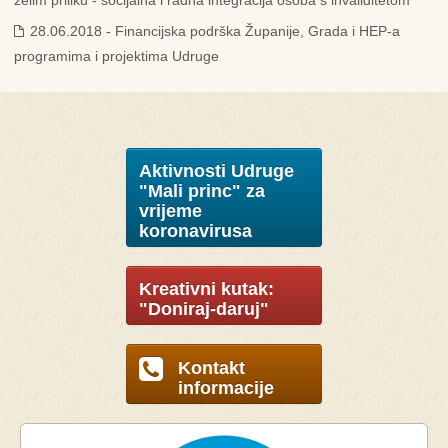
želim priliku - socijalna i radna integracija osoba s invaliditetom"
28.06.2018 - Financijska podrška Županije, Grada i HEP-a
programima i projektima Udruge
Aktivnosti Udruge
"Mali princ" za
vrijeme
koronavirusa
Kreativni kutak:
"Doniraj-daruj"
Kontakt
informacije