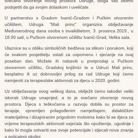
svečano otvorenje novog prostora Udruge, stoga Vas želimo
podsjetiti da ga svojim dolaskom i uveličate.
U partnerstvu s Gradom Ivanić-Gradom i Pučkim otvorenim
učilištem, Udruga "Mali princ" organizira obilježavanje
Međunarodnog dana osoba s invaliditetom, 3. prosinca 2019., u
18.00 sati, u Pučkom otvorenom učilištu Ivanić-Grad, Velika sala.
Ulaznice su u obliku simboličnih bedževa sa slikom i porukom, koji
će svakom posjetitelju ostati za uspomenu i sjećanje na ovaj
poseban dan. Možete ih nabaviti u pretprodaji u Pučkom
otvorenom učilištu, Gradskoj knjižnici te u Udruzi Mali princ,
besplatno ili uz dobrovoljni prilog za rad Udruge koji ćemo
namijeniti za terapeutske aktivnosti za djecu u 2020. godini.
Uz obilježavanje ovog velikog dana, obilježit ćemo također veliki
iskorak Udruge unaprijed, a to je svečano otvorenje novog
prostora. Djeca s teškoćama u razvoju dobila su prostor za
terapije, opremljen prilagođenim namještajem, didaktičkim
materijalima i dizajniranim prigodnim motivima kako bi se djeca za
vrijeme terapeutskih aktivnosti osjećala što opuštenije, ugodnije i
kako bi mogla ostvariti sve svoje potencijale i stjecati nova znanja
u poticajnoj okolini.