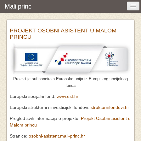
Mali princ
Početna
PROJEKT OSOBNI ASISTENT U MALOM
Vijesti i događanja
PRINCU
Udruga
O nama
Pretraživanje
Projekt je sufinancirala Europska unija iz Europskog socijalnog
Osobna asistencija
fonda
Europski socijalni fond:
www.esf.hr
Europski strukturni i investicijski fondovi:
strukturnifondovi.hr
Pregled svih informacija o projektu:
Projekt Osobni asistent u
Malom princu
Stranice:
osobni-asistent.mali-princ.hr