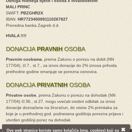
Udruga roditelja djece i osoba s invaliditetom
MALI PRINC
SWIFT:
PBZGHR2X
IBAN:
HR7723400091110267827
Privredna banka Zagreb d.d.
HVALA !!!!
DONACIJA
PRAVNIH
OSOBA
Pravnim osobama
, prema Zakonu o porezu na dobit (NN
177/04), čl.7., st.7., za iznos donacije do 2% iznosa prihoda
prethodne godine smanjuje se porezna osnovica.
DONACIJA
PRIVATNIH
OSOBA
Privatne osobe
, prema Zakonu o porezu na dohodak (NN
177/04) čl.36., st.27. mogu uvećati osobni odbitak za iznos
donacije doznačene na žiroračun, do visine 2% primitaka za
koje je u prethodnoj god. podnesena godišnja porezna prijava i
utvrđen godišnji porez na dohodak.
✖
Ove web stranice koriste samo
kolačiće
(eng. cookies) koji su