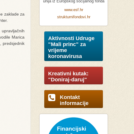
unija iz Europskog socijalnog fonda
www.esf.hr
ne zaklade za
strukturnifondovi.hr
hter.
 upravljačnih
 vodile Marica
Aktivnosti Udruge
, predsjednik
"Mali princ" za
vrijeme
koronavirusa
Kreativni kutak:
"Doniraj-daruj"
Kontakt
informacije