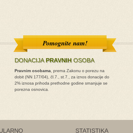
Pomognite nam!
DONACIJA
PRAVNIH
OSOBA
Pravnim osobama
, prema Zakonu o porezu na
dobit (NN 177/04), čl.7., st.7., za iznos donacije do
2% iznosa prihoda prethodne godine smanjuje se
porezna osnovica.
ULARNO
STATISTIKA