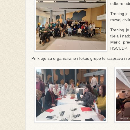
odbore ud
Trening je
razvoj civ
Trening je
tijela i n
Marić, pre
HSCUDP.
Pri kraju su organizirane i fokus grupe te rasprava i rezu