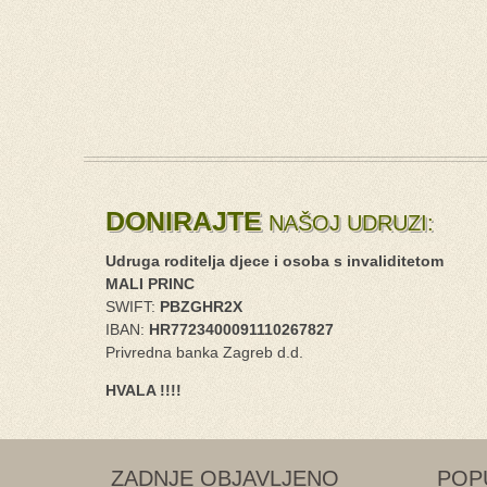
DONIRAJTE
NAŠOJ UDRUZI:
Udruga roditelja djece i osoba s invaliditetom
MALI PRINC
SWIFT:
PBZGHR2X
IBAN:
HR7723400091110267827
Privredna banka Zagreb d.d.
HVALA !!!!
ZADNJE OBJAVLJENO
POP