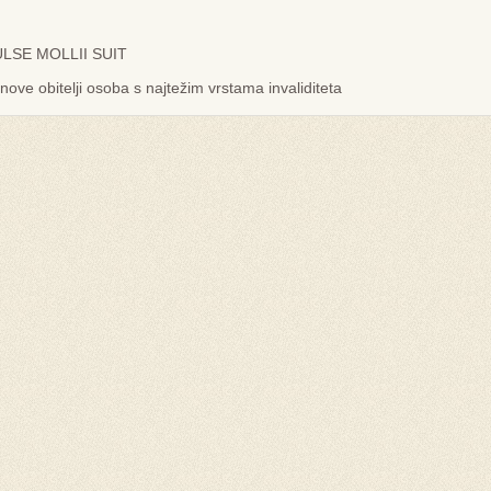
LSE MOLLII SUIT
nove obitelji osoba s najtežim vrstama invaliditeta