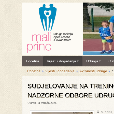
Početna
Vijesti i događanja
Udruga
O 
Početna
Vijesti i događanja
Aktivnosti udruge
SUDJELOVANJE NA TRENING
NADZORNE ODBORE UDRU
Utorak, 11 Veljača 2025
U subotu, 