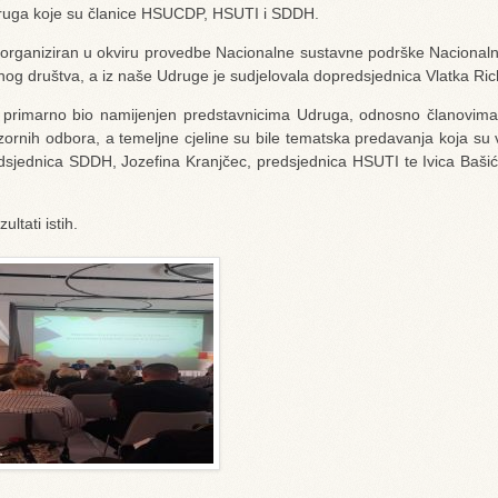
ruga koje su članice HSUCDP, HSUTI i SDDH.
 organiziran u okviru provedbe Nacionalne sustavne podrške Nacional
ilnog društva, a iz naše Udruge je sudjelovala dopredsjednica Vlatka Ric
 primarno bio namijenjen predstavnicima Udruga, odnosno članovima
adzornih odbora, a temeljne cjeline su bile tematska predavanja koja su
dsjednica SDDH, Jozefina Kranjčec, predsjednica HSUTI te Ivica Bašić
ltati istih.