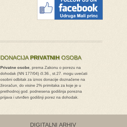
DONACIJA
PRIVATNIH
OSOBA
Privatne osobe
, prema Zakonu o porezu na
dohodak (NN 177/04) čl.36., st.27. mogu uvećati
osobni odbitak za iznos donacije doznačene na
žiroračun, do visine 2% primitaka za koje je u
prethodnoj god. podnesena godišnja porezna
prijava i utvrđen godišnji porez na dohodak.
DIGITALNI ARHIV