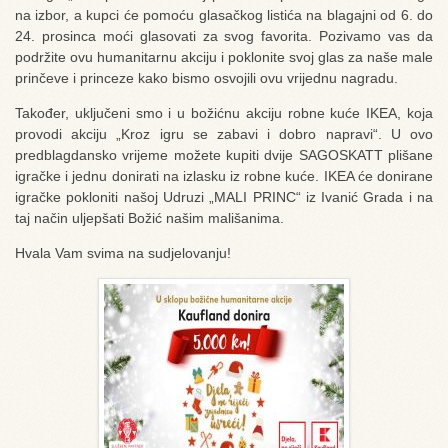
na izbor, a kupci će pomoću glasačkog listića na blagajni od 6. do
24. prosinca moći glasovati za svog favorita. Pozivamo vas da
podržite ovu humanitarnu akciju i poklonite svoj glas za naše male
prinčeve i princeze kako bismo osvojili ovu vrijednu nagradu.
Također, uključeni smo i u božićnu akciju robne kuće IKEA, koja
provodi akciju „Kroz igru se zabavi i dobro napravi“. U ovo
predblagdansko vrijeme možete kupiti dvije SAGOSKATT plišane
igračke i jednu donirati na izlasku iz robne kuće. IKEA će donirane
igračke pokloniti našoj Udruzi „MALI PRINC“ iz Ivanić Grada i na
taj način uljepšati Božić našim mališanima.
Hvala Vam svima na sudjelovanju!