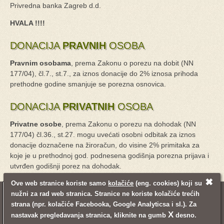
Privredna banka Zagreb d.d.
HVALA !!!!
DONACIJA
PRAVNIH
OSOBA
Pravnim osobama
, prema Zakonu o porezu na dobit (NN
177/04), čl.7., st.7., za iznos donacije do 2% iznosa prihoda
prethodne godine smanjuje se porezna osnovica.
DONACIJA
PRIVATNIH
OSOBA
Privatne osobe
, prema Zakonu o porezu na dohodak (NN
177/04) čl.36., st.27. mogu uvećati osobni odbitak za iznos
donacije doznačene na žiroračun, do visine 2% primitaka za
koje je u prethodnoj god. podnesena godišnja porezna prijava i
utvrđen godišnji porez na dohodak.
✖
Ove web stranice koriste samo
kolačiće
(eng. cookies) koji su
nužni za rad web stranica. Stranice ne koriste kolačiće trećih
© 2008 - 2021. Udruga Mali princ
Pravne napomene
Mapa stranica
strana (npr. kolačiće Facebooka, Google Analyticsa i sl.). Za
Pretraživanje
Kontakt informacije
Login
X
nastavak pregledavanja stranica, kliknite na gumb
desno.
Izrada web stranica:
Inventum
Back to top