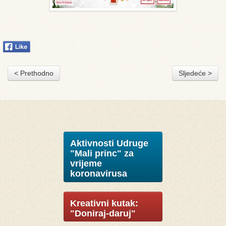
< Prethodno
Sljedeće >
Aktivnosti Udruge
"Mali princ" za
vrijeme
koronavirusa
Kreativni kutak:
"Doniraj-daruj"