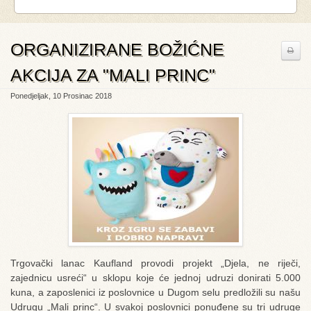
ORGANIZIRANE BOŽIĆNE
AKCIJA ZA "MALI PRINC"
Ponedjeljak, 10 Prosinac 2018
Trgovački lanac Kaufland provodi projekt „Djela, ne riječi,
zajednicu usreći“ u sklopu koje će jednoj udruzi donirati 5.000
kuna, a zaposlenici iz poslovnice u Dugom selu predložili su našu
Udrugu „Mali princ“. U svakoj poslovnici ponuđene su tri udruge