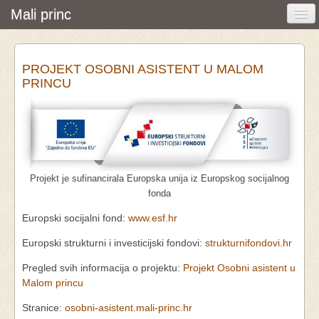
Mali princ
Početna
PROJEKT OSOBNI ASISTENT U MALOM
Vijesti i događanja
PRINCU
Udruga
O nama
Pretraživanje
Projekt je sufinancirala Europska unija iz Europskog socijalnog
Osobna asistencija
fonda
Europski socijalni fond:
www.esf.hr
Europski strukturni i investicijski fondovi:
strukturnifondovi.hr
Pregled svih informacija o projektu:
Projekt Osobni asistent u
Malom princu
Stranice:
osobni-asistent.mali-princ.hr