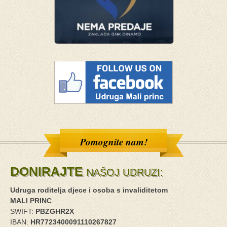
Pomognite nam!
DONIRAJTE
NAŠOJ UDRUZI:
Udruga roditelja djece i osoba s invaliditetom
MALI PRINC
SWIFT:
PBZGHR2X
IBAN:
HR7723400091110267827