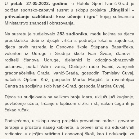
U
petak, 27.05.2022. godine
, u Hotelu Sport Ivanić-Grad je
održan sportsko-zabavni susret u sklopu projekta
„Ringišpil –
prihvaćanje različitosti kroz učenje i igru“
kojeg sufinancira
Ministarstvo znanosti i obrazovanja.
Na susretu je sudjelovalo
253 sudionika
, među kojima su djeca
predškolske dobi iz dječjih vrtića s područja lokalne zajednice,
djeca prvih razreda iz Osnovne škole Stjepana Basaričeka,
volonteri iz Udruge i Srednje škole Ivan Švear, članovi i
roditelji članova Udruge, djelatnici iz odgojno-obrazovnih
ustanova, portal Volim Ivanić, Obiteljski radio Ivanić, zamjenik
gradonačelnika Grada Ivanić-Grada, gospodin Tomislav Cuvaj,
načelnik Općine Križ, gospodin Marko Magdić te ravnateljica
Centra za socijalnu skrb Ivanić-Grad, gospođa Martina Cuvaj.
Djeca su sudjelovala na velikom broju igara, uključujući kuglanje,
povlačenje užeta, trčanje s lopticom u žlici i sl., nakon čega ih je
čekao ručak.
Podsjećamo, u sklopu ovog projekta provodimo radne i govorne
terapije u prostoru našeg kabineta, a proveli smo niz edukativnih
radionica u dječjim vrtićima i osnovnoj školi, kao i edukaciju za