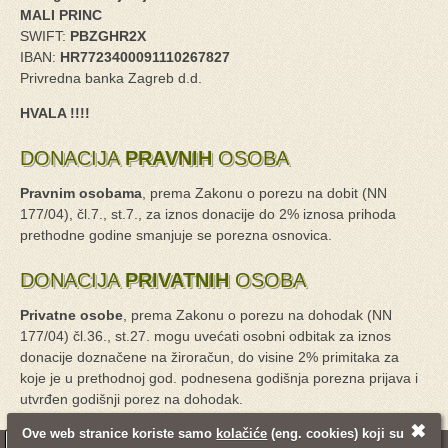
MALI PRINC
SWIFT:
PBZGHR2X
IBAN:
HR7723400091110267827
Privredna banka Zagreb d.d.
HVALA !!!!
DONACIJA
PRAVNIH
OSOBA
Pravnim osobama
, prema Zakonu o porezu na dobit (NN
177/04), čl.7., st.7., za iznos donacije do 2% iznosa prihoda
prethodne godine smanjuje se porezna osnovica.
DONACIJA
PRIVATNIH
OSOBA
Privatne osobe
, prema Zakonu o porezu na dohodak (NN
177/04) čl.36., st.27. mogu uvećati osobni odbitak za iznos
donacije doznačene na žiroračun, do visine 2% primitaka za
koje je u prethodnoj god. podnesena godišnja porezna prijava i
utvrđen godišnji porez na dohodak.
✖
Ove web stranice koriste samo
kolačiće
(eng. cookies) koji su