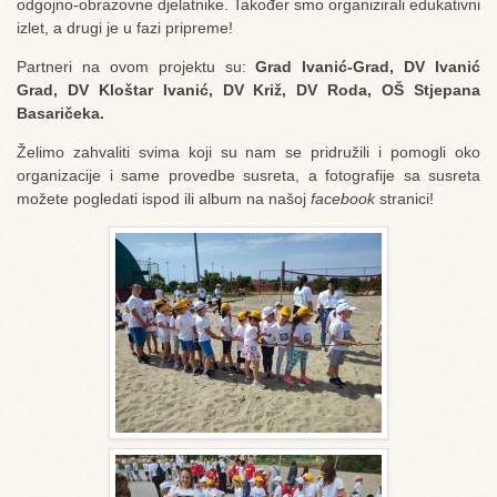
odgojno-obrazovne djelatnike. Također smo organizirali edukativni
izlet, a drugi je u fazi pripreme!
Partneri na ovom projektu su:
Grad Ivanić-Grad, DV Ivanić
Grad, DV Kloštar Ivanić, DV Križ, DV Roda, OŠ Stjepana
Basaričeka.
Želimo zahvaliti svima koji su nam se pridružili i pomogli oko
organizacije i same provedbe susreta, a fotografije sa susreta
možete pogledati ispod ili album na našoj
facebook
stranici!