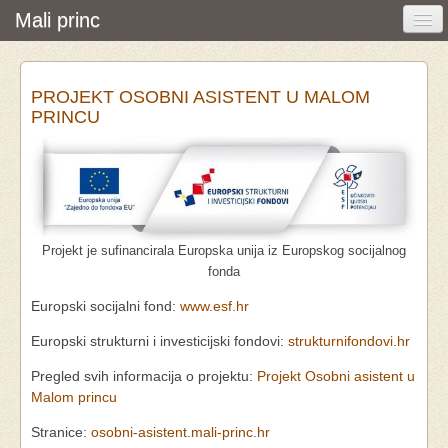
Mali princ
Početna
PROJEKT OSOBNI ASISTENT U MALOM
Vijesti i događanja
PRINCU
Udruga
O nama
Pretraživanje
Projekt je sufinancirala Europska unija iz Europskog socijalnog
Osobna asistencija
fonda
Europski socijalni fond:
www.esf.hr
Europski strukturni i investicijski fondovi:
strukturnifondovi.hr
Pregled svih informacija o projektu:
Projekt Osobni asistent u
Malom princu
Stranice:
osobni-asistent.mali-princ.hr