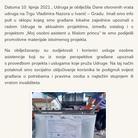
Datuma 10. lipnja 2021., Udruga je obilježila Dane otvorenih vrata
udruga na Trgu Vladimira Nazora u Ivanić – Gradu. Imali smo info
pult u sklopu kojeg smo građane lokalne zajednice upoznali s
radom Udruge te aktualnim projektima, između ostalog i s
projektom „Moj osobni asistent u Malom princu“ te smo podijelili
promotivne materijale istoimenog projekta.
Na obilježavanju su sudjelovali i korisnici usluge osobne
asistencije koji su iz svoje perspektive građane upoznali
s provedbom projekta i uslugama koje pruža Udruge. Na taj način
potaknuli smo socijalno uključivanje korisnika te podignuli svijest
građana o potrebama i pravima osoba s najtežim stupnjem ili
vrstom invaliditeta.