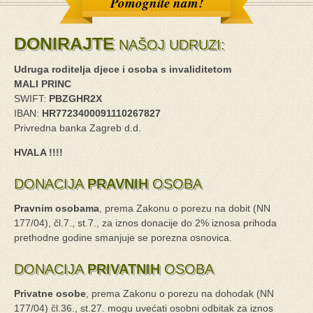
Pomognite nam!
DONIRAJTE
NAŠOJ UDRUZI:
Udruga roditelja djece i osoba s invaliditetom
MALI PRINC
SWIFT:
PBZGHR2X
IBAN:
HR7723400091110267827
Privredna banka Zagreb d.d.
HVALA !!!!
DONACIJA
PRAVNIH
OSOBA
Pravnim osobama
, prema Zakonu o porezu na dobit (NN
177/04), čl.7., st.7., za iznos donacije do 2% iznosa prihoda
prethodne godine smanjuje se porezna osnovica.
DONACIJA
PRIVATNIH
OSOBA
Privatne osobe
, prema Zakonu o porezu na dohodak (NN
177/04) čl.36., st.27. mogu uvećati osobni odbitak za iznos