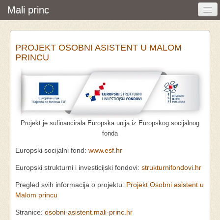
Mali princ
Početna
PROJEKT OSOBNI ASISTENT U MALOM
Vijesti i događanja
PRINCU
Udruga
O nama
Pretraživanje
Projekt je sufinancirala Europska unija iz Europskog socijalnog
Osobna asistencija
fonda
Europski socijalni fond:
www.esf.hr
Europski strukturni i investicijski fondovi:
strukturnifondovi.hr
Pregled svih informacija o projektu:
Projekt Osobni asistent u
Malom princu
Stranice:
osobni-asistent.mali-princ.hr