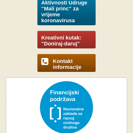
Aktivnosti Udruge
"Mali princ" za
vrijeme
koronavirusa
Kreativni kutak:
"Doniraj-daruj"
Kontakt
informacije