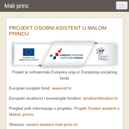
Mali princ
Početna
PROJEKT OSOBNI ASISTENT U MALOM
Vijesti i događanja
PRINCU
Udruga
O nama
Pretraživanje
Projekt je sufinancirala Europska unija iz Europskog socijalnog
Osobna asistencija
fonda
Europski socijalni fond:
www.esf.hr
Europski strukturni i investicijski fondovi:
strukturnifondovi.hr
Pregled svih informacija o projektu:
Projekt Osobni asistent u
Malom princu
Stranice:
osobni-asistent.mali-princ.hr