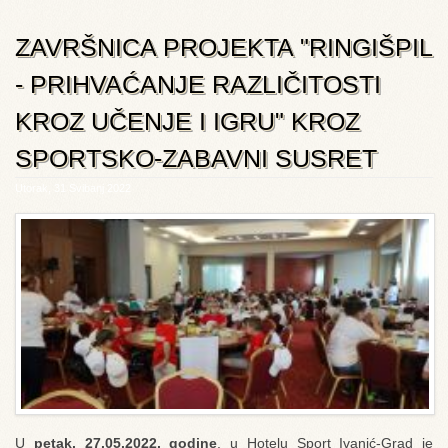
ZAVRŠNICA PROJEKTA "RINGIŠPIL
- PRIHVAĆANJE RAZLIČITOSTI
KROZ UČENJE I IGRU" KROZ
SPORTSKO-ZABAVNI SUSRET
Utorak, 31 Svibanj 2022
U
petak, 27.05.2022. godine
, u Hotelu Sport Ivanić-Grad je