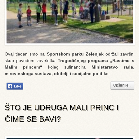
Ovaj tjedan smo na
Sportskom parku Zelenjak
održali završni
skup povodom završetka
Trogodišnjeg programa „Rastimo s
Malim princem“
kojeg sufinancira
Ministarstvo rada,
mirovinskoga sustava, obitelji i socijalne politike
.
Opširnije...
ŠTO JE UDRUGA MALI PRINC I
ČIME SE BAVI?
Ponedjeljak, 05 Rujan 2022