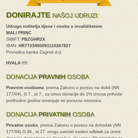
DONIRAJTE
NAŠOJ UDRUZI:
Udruga roditelja djece i osoba s invaliditetom
MALI PRINC
SWIFT:
PBZGHR2X
IBAN:
HR7723400091110267827
Privredna banka Zagreb d.d.
HVALA !!!!
DONACIJA
PRAVNIH
OSOBA
Pravnim osobama
, prema Zakonu o porezu na dobit (NN
177/04), čl.7., st.7., za iznos donacije do 2% iznosa prihoda
prethodne godine smanjuje se porezna osnovica.
DONACIJA
PRIVATNIH
OSOBA
Privatne osobe
, prema Zakonu o porezu na dohodak (NN
177/04) čl.36., st.27. mogu uvećati osobni odbitak za iznos
donacije doznačene na žiroračun, do visine 2% primitaka za