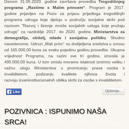
Danom 31.05.2020. godine završava provedba
Trogodišnjeg
programa „Rastimo s Malim princem“
. Program je 2017.
godine prijavljen na Poziv za prijavu prijedloga trogodišnjih
programa udruga koje djeluju u području socijalne skrbi pod
nazivom "Razvoj i širenje mreže socijalnih usluga koje pružaju
udruge" za razdoblje 2017. do 2020. godine,
Ministarstva za
demografiju, obitelj, mlade i socijalnu politiku
. Shodno
navedenome, Udruzi „Mali princ“ su dodijeljena sredstva u iznosu
od 165.000,00 kuna za svaku pojedinu godinu provedbe. Ukupna
vrijednost Programa, na razini sve tri godine, iznosila je
495.000,00 kuna. U tom smislu moramo istaknuti iznimno veliku i
važnu ulogu Ministarstva u promicanju prava osoba s
invaliditetom, podizanju kvalitete njihova života i
razvoju izvaninstitucionalnih oblika skrbi za osobe s invaliditetom.
Opširnije...
POZIVNICA : ISPUNIMO NAŠA
SRCA!