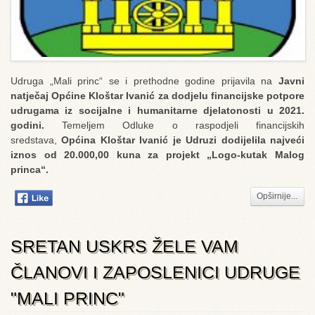
Udruga „Mali princ“ se i prethodne godine prijavila na
Javni
natječaj Općine Kloštar Ivanić za dodjelu financijske potpore
udrugama iz socijalne i humanitarne djelatonosti u 2021.
godini.
Temeljem Odluke o raspodjeli financijskih
sredstava,
Općina Kloštar Ivanić je Udruzi dodijelila najveći
iznos od 20.000,00 kuna za projekt „Logo-kutak Malog
princa“.
Opširnije...
SRETAN USKRS ŽELE VAM
ČLANOVI I ZAPOSLENICI UDRUGE
"MALI PRINC"