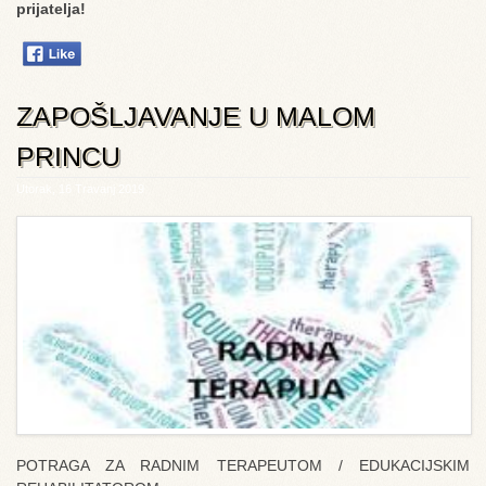
prijatelja!
ZAPOŠLJAVANJE U MALOM
PRINCU
Utorak, 16 Travanj 2019
POTRAGA ZA RADNIM TERAPEUTOM / EDUKACIJSKIM