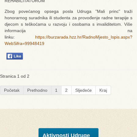
REHABILITATOROM
Zbog povećanog opsega posla Udruga "Mali princ" traži
honorarnog suradnika ili studenta za provođenje radne terapije s
djecom s teškoćama u razvoju i osobama s invaliditetom. Više
informacija na
linku:
https://burzarada.hzz.hr/RadnoMjesto_Ispis.aspx?
WebSifra=99948419
Stranica 1 od 2
Početak
Prethodno
1
2
Sljedeće
Kraj
Aktivnosti Udruge