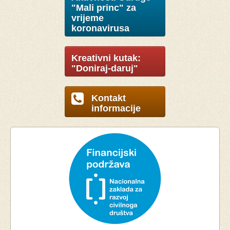
"Mali princ" za
vrijeme
koronavirusa
Kreativni kutak:
"Doniraj-daruj"
Kontakt
informacije