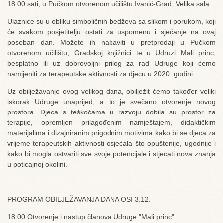
18.00 sati, u Pučkom otvorenom učilištu Ivanić-Grad, Velika sala.
Ulaznice su u obliku simboličnih bedževa sa slikom i porukom, koji
će svakom posjetitelju ostati za uspomenu i sjećanje na ovaj
poseban dan. Možete ih nabaviti u pretprodaji u Pučkom
otvorenom učilištu, Gradskoj knjižnici te u Udruzi Mali princ,
besplatno ili uz dobrovoljni prilog za rad Udruge koji ćemo
namijeniti za terapeutske aktivnosti za djecu u 2020. godini.
Uz obilježavanje ovog velikog dana, obilježit ćemo također veliki
iskorak Udruge unaprijed, a to je svečano otvorenje novog
prostora. Djeca s teškoćama u razvoju dobila su prostor za
terapije, opremljen prilagođenim namještajem, didaktičkim
materijalima i dizajniranim prigodnim motivima kako bi se djeca za
vrijeme terapeutskih aktivnosti osjećala što opuštenije, ugodnije i
kako bi mogla ostvariti sve svoje potencijale i stjecati nova znanja
u poticajnoj okolini.
PROGRAM OBILJEŽAVANJA DANA OSI 3.12.
18.00 Otvorenje i nastup članova Udruge "Mali princ"