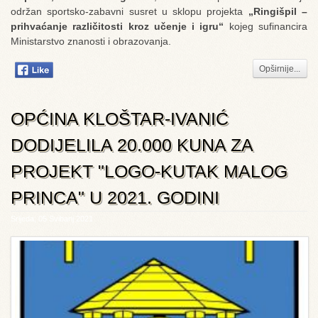
održan sportsko-zabavni susret u sklopu projekta
„Ringišpil –
prihvaćanje različitosti kroz učenje i igru“
kojeg sufinancira
Ministarstvo znanosti i obrazovanja.
Opširnije...
OPĆINA KLOŠTAR-IVANIĆ
DODIJELILA 20.000 KUNA ZA
PROJEKT "LOGO-KUTAK MALOG
PRINCA" U 2021. GODINI
Srijeda, 05 Svibanj 2021