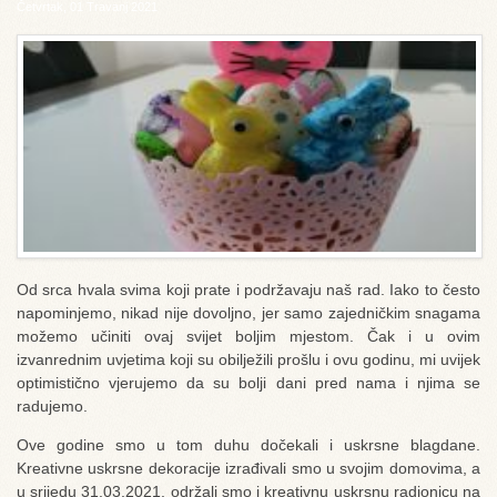
Četvrtak, 01 Travanj 2021
Od srca hvala svima koji prate i podržavaju naš rad. Iako to često
napominjemo, nikad nije dovoljno, jer samo zajedničkim snagama
možemo učiniti ovaj svijet boljim mjestom. Čak i u ovim
izvanrednim uvjetima koji su obilježili prošlu i ovu godinu, mi uvijek
optimistično vjerujemo da su bolji dani pred nama i njima se
radujemo.
Ove godine smo u tom duhu dočekali i uskrsne blagdane.
Kreativne uskrsne dekoracije izrađivali smo u svojim domovima, a
u srijedu 31.03.2021. održali smo i kreativnu uskrsnu radionicu na