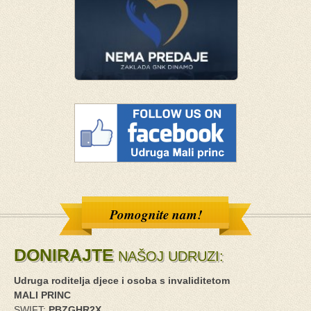
Pomognite nam!
DONIRAJTE
NAŠOJ UDRUZI:
Udruga roditelja djece i osoba s invaliditetom
MALI PRINC
SWIFT:
PBZGHR2X