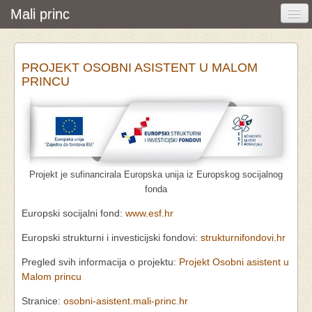
Mali princ
Početna
PROJEKT OSOBNI ASISTENT U MALOM
Vijesti i događanja
PRINCU
Udruga
O nama
Pretraživanje
Projekt je sufinancirala Europska unija iz Europskog socijalnog
Osobna asistencija
fonda
Europski socijalni fond:
www.esf.hr
Europski strukturni i investicijski fondovi:
strukturnifondovi.hr
Pregled svih informacija o projektu:
Projekt Osobni asistent u
Malom princu
Stranice:
osobni-asistent.mali-princ.hr