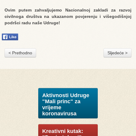
Ovim putem zahvaljujemo Nacionalnoj zakladi za razvoj
civilnoga društva na ukazanom povjerenju i višegodišnjoj
podršci radu naše Udruge!
< Prethodno
Sljedeće >
Aktivnosti Udruge
"Mali princ" za
vrijeme
koronavirusa
Kreativni kutak: