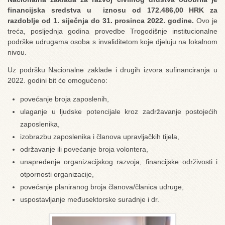
financijska sredstva u iznosu od 172.486,00 HRK za
razdoblje od 1. siječnja do 31. prosinca 2022. godine.
Ovo je
treća, posljednja godina provedbe Trogodišnje institucionalne
podrške udrugama osoba s invaliditetom koje djeluju na lokalnom
nivou.
Uz podršku Nacionalne zaklade i drugih izvora sufinanciranja u
2022. godini bit će omogućeno:
povećanje broja zaposlenih,
ulaganje u ljudske potencijale kroz zadržavanje postojećih
zaposlenika,
izobrazbu zaposlenika i članova upravljačkih tijela,
održavanje ili povećanje broja volontera,
unapređenje organizacijskog razvoja, financijske održivosti i
otpornosti organizacije,
povećanje planiranog broja članova/članica udruge,
uspostavljanje međusektorske suradnje i dr.