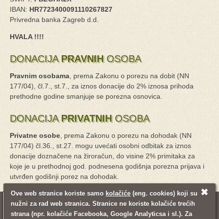
IBAN:
HR7723400091110267827
Privredna banka Zagreb d.d.
HVALA !!!!
DONACIJA
PRAVNIH
OSOBA
Pravnim osobama
, prema Zakonu o porezu na dobit (NN
177/04), čl.7., st.7., za iznos donacije do 2% iznosa prihoda
prethodne godine smanjuje se porezna osnovica.
DONACIJA
PRIVATNIH
OSOBA
Privatne osobe
, prema Zakonu o porezu na dohodak (NN
177/04) čl.36., st.27. mogu uvećati osobni odbitak za iznos
donacije doznačene na žiroračun, do visine 2% primitaka za
koje je u prethodnoj god. podnesena godišnja porezna prijava i
utvrđen godišnji porez na dohodak.
✖
Ove web stranice koriste samo
kolačiće
(eng. cookies) koji su
nužni za rad web stranica. Stranice ne koriste kolačiće trećih
© 2008 - 2021. Udruga Mali princ
Pravne napomene
Mapa stranica
strana (npr. kolačiće Facebooka, Google Analyticsa i sl.). Za
Pretraživanje
Kontakt informacije
Login