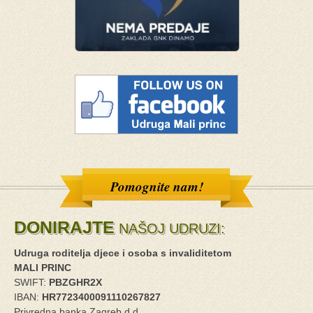
Pomognite nam!
DONIRAJTE
NAŠOJ UDRUZI:
Udruga roditelja djece i osoba s invaliditetom
MALI PRINC
SWIFT:
PBZGHR2X
IBAN:
HR7723400091110267827
Privredna banka Zagreb d.d.