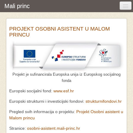
Mali princ
Početna
PROJEKT OSOBNI ASISTENT U MALOM
Vijesti i događanja
PRINCU
Udruga
O nama
Pretraživanje
Projekt je sufinancirala Europska unija iz Europskog socijalnog
Osobna asistencija
fonda
Europski socijalni fond:
www.esf.hr
Europski strukturni i investicijski fondovi:
strukturnifondovi.hr
Pregled svih informacija o projektu:
Projekt Osobni asistent u
Malom princu
Stranice:
osobni-asistent.mali-princ.hr