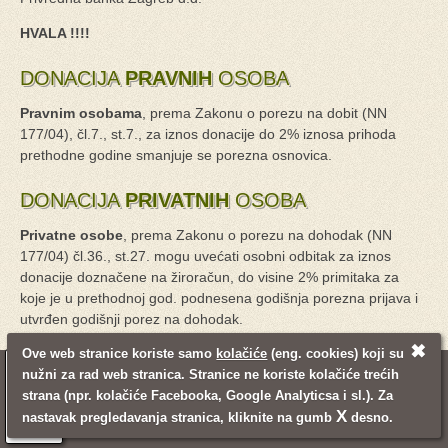
HVALA !!!!
DONACIJA
PRAVNIH
OSOBA
Pravnim osobama
, prema Zakonu o porezu na dobit (NN
177/04), čl.7., st.7., za iznos donacije do 2% iznosa prihoda
prethodne godine smanjuje se porezna osnovica.
DONACIJA
PRIVATNIH
OSOBA
Privatne osobe
, prema Zakonu o porezu na dohodak (NN
177/04) čl.36., st.27. mogu uvećati osobni odbitak za iznos
donacije doznačene na žiroračun, do visine 2% primitaka za
koje je u prethodnoj god. podnesena godišnja porezna prijava i
utvrđen godišnji porez na dohodak.
✖
Ove web stranice koriste samo
kolačiće
(eng. cookies) koji su
nužni za rad web stranica. Stranice ne koriste kolačiće trećih
© 2008 - 2021. Udruga Mali princ
Pravne napomene
Mapa stranica
strana (npr. kolačiće Facebooka, Google Analyticsa i sl.). Za
Pretraživanje
Kontakt informacije
Login
X
nastavak pregledavanja stranica, kliknite na gumb
desno.
Izrada web stranica:
Inventum
Back to top