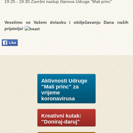
19.25 - 19.30 Završni nastup članova Udruge "Mali princ"
Veselimo se Vašem dolasku i obilježavanju Dana naših
prijatelja!
Aktivnosti Udruge
"Mali princ" za
vrijeme
koronavirusa
Kreativni kutak:
"Doniraj-daruj"