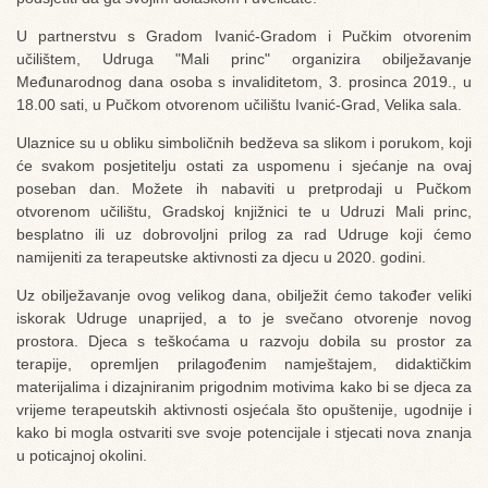
U partnerstvu s Gradom Ivanić-Gradom i Pučkim otvorenim
učilištem, Udruga "Mali princ" organizira obilježavanje
Međunarodnog dana osoba s invaliditetom, 3. prosinca 2019., u
18.00 sati, u Pučkom otvorenom učilištu Ivanić-Grad, Velika sala.
Ulaznice su u obliku simboličnih bedževa sa slikom i porukom, koji
će svakom posjetitelju ostati za uspomenu i sjećanje na ovaj
poseban dan. Možete ih nabaviti u pretprodaji u Pučkom
otvorenom učilištu, Gradskoj knjižnici te u Udruzi Mali princ,
besplatno ili uz dobrovoljni prilog za rad Udruge koji ćemo
namijeniti za terapeutske aktivnosti za djecu u 2020. godini.
Uz obilježavanje ovog velikog dana, obilježit ćemo također veliki
iskorak Udruge unaprijed, a to je svečano otvorenje novog
prostora. Djeca s teškoćama u razvoju dobila su prostor za
terapije, opremljen prilagođenim namještajem, didaktičkim
materijalima i dizajniranim prigodnim motivima kako bi se djeca za
vrijeme terapeutskih aktivnosti osjećala što opuštenije, ugodnije i
kako bi mogla ostvariti sve svoje potencijale i stjecati nova znanja
u poticajnoj okolini.