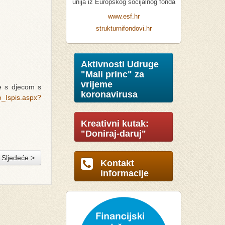
unija iz Europskog socijalnog fonda
www.esf.hr
strukturnifondovi.hr
Aktivnosti Udruge
"Mali princ" za
vrijeme
e s djecom s
koronavirusa
o_Ispis.aspx?
Kreativni kutak:
"Doniraj-daruj"
Sljedeće >
Kontakt
informacije