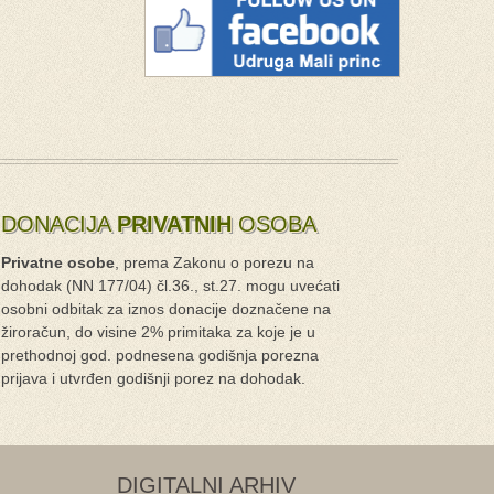
DONACIJA
PRIVATNIH
OSOBA
Privatne osobe
, prema Zakonu o porezu na
dohodak (NN 177/04) čl.36., st.27. mogu uvećati
osobni odbitak za iznos donacije doznačene na
žiroračun, do visine 2% primitaka za koje je u
prethodnoj god. podnesena godišnja porezna
prijava i utvrđen godišnji porez na dohodak.
DIGITALNI ARHIV