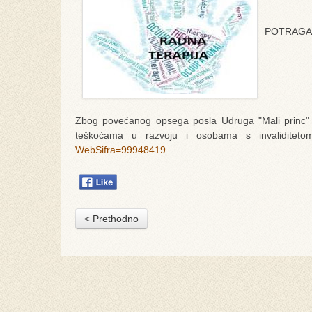
POTRAGA 
Zbog povećanog opsega posla Udruga "Mali princ" t
teškoćama u razvoju i osobama s invaliditeto
WebSifra=99948419
< Prethodno