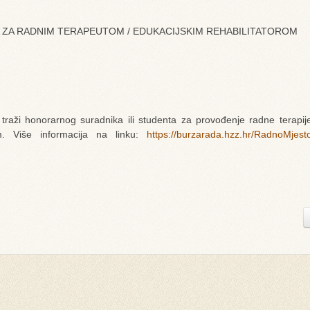
ZA RADNIM TERAPEUTOM / EDUKACIJSKIM REHABILITATOROM
raži honorarnog suradnika ili studenta za provođenje radne terapij
m. Više informacija na linku:
https://burzarada.hzz.hr/RadnoMjest