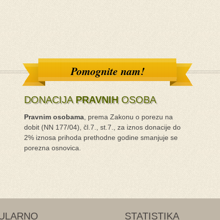
Pomognite nam!
DONACIJA
PRAVNIH
OSOBA
Pravnim osobama
, prema Zakonu o porezu na
dobit (NN 177/04), čl.7., st.7., za iznos donacije do
2% iznosa prihoda prethodne godine smanjuje se
porezna osnovica.
ULARNO
STATISTIKA