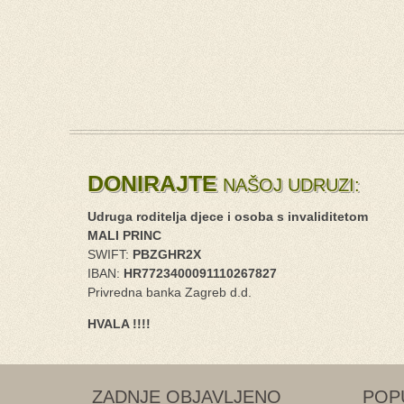
DONIRAJTE
NAŠOJ UDRUZI:
Udruga roditelja djece i osoba s invaliditetom
MALI PRINC
SWIFT:
PBZGHR2X
IBAN:
HR7723400091110267827
Privredna banka Zagreb d.d.
HVALA !!!!
ZADNJE OBJAVLJENO
POP