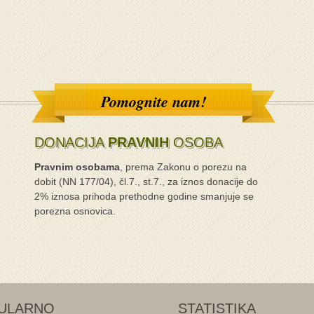
Pomognite nam!
DONACIJA
PRAVNIH
OSOBA
Pravnim osobama
, prema Zakonu o porezu na
dobit (NN 177/04), čl.7., st.7., za iznos donacije do
2% iznosa prihoda prethodne godine smanjuje se
porezna osnovica.
ULARNO
STATISTIKA