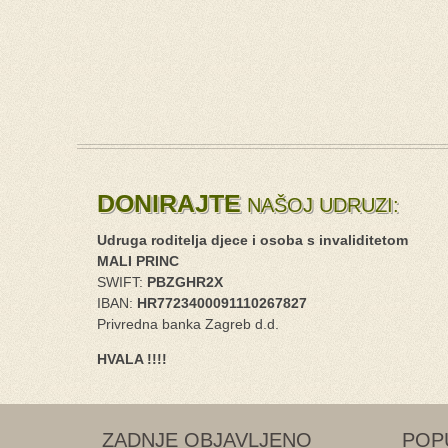
DONIRAJTE
NAŠOJ UDRUZI:
Udruga roditelja djece i osoba s invaliditetom
MALI PRINC
SWIFT:
PBZGHR2X
IBAN:
HR7723400091110267827
Privredna banka Zagreb d.d.
HVALA !!!!
ZADNJE OBJAVLJENO
POP