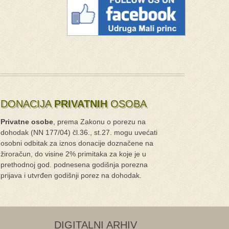
DONACIJA
PRIVATNIH
OSOBA
Privatne osobe
, prema Zakonu o porezu na
dohodak (NN 177/04) čl.36., st.27. mogu uvećati
osobni odbitak za iznos donacije doznačene na
žiroračun, do visine 2% primitaka za koje je u
prethodnoj god. podnesena godišnja porezna
prijava i utvrđen godišnji porez na dohodak.
DIGITALNI ARHIV