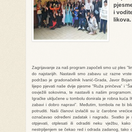
pjesme
i vodit
likova.
Zagrijavanje za naš program započeli smo uz ples "lim
do najstarijih. Nastavili smo zabavu uz razne vrs
podržao je gradonačelnik Ivanić-Grada, Javor Boj
lijepo pjevati naše dvije pjesme "Ruža prinčeva” i “Ša
osvježili sokovima, te nastavili s našim programom
Igračke uključene u tombolu donirala je robna kuća IK
zabavi i dobro napravi”. Međutim, tombola ne bi bi
potruditi. Naši članovi izvlačili su iz čarobne vrećic
označavao određeni zadatak i nagradu. Svatko je mo
otpjevati, otplesati ili odraditi neku vježbu, k
nestrpljenjem se čekao red i odrada zadanog, tako da