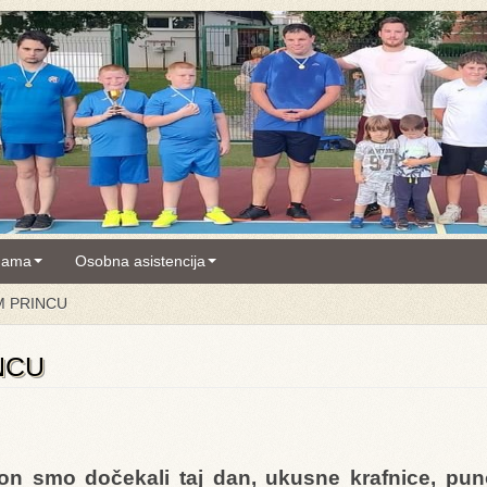
nama
Osobna asistencija
M PRINCU
NCU
n smo dočekali taj dan, ukusne krafnice, pun