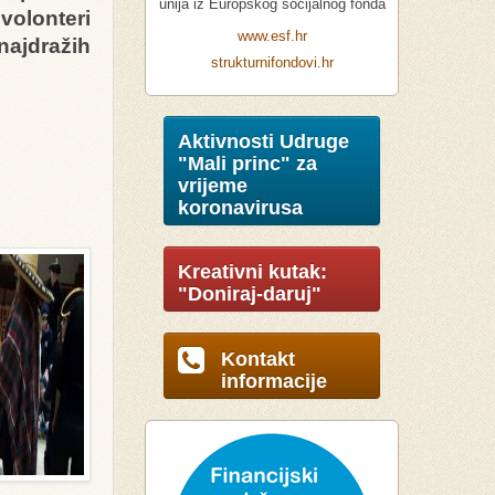
unija iz Europskog socijalnog fonda
volonteri
www.esf.hr
 najdražih
strukturnifondovi.hr
Aktivnosti Udruge
"Mali princ" za
vrijeme
koronavirusa
Kreativni kutak:
"Doniraj-daruj"
Kontakt
informacije