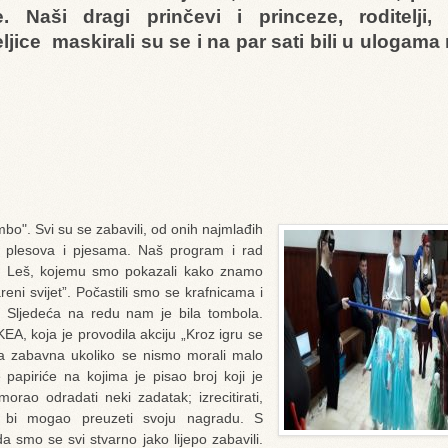
. Naši dragi prinčevi i princeze, roditelji, 
eljice maskirali su se i na par sati bili u ulogama
bo". Svi su se zabavili, od onih najmlađih
te plesova i pjesama. Naš program i rad
an Leš, kojemu smo pokazali kako znamo
reni svijet”. Počastili smo se krafnicama i
. Sljedeća na redu nam je bila tombola.
EA, koja je provodila akciju „Kroz igru se
la zabavna ukoliko se nismo morali malo
e papiriće na kojima je pisao broj koji je
rao odradati neki zadatak; izrecitirati,
ako bi mogao preuzeti svoju nagradu. S
 smo se svi stvarno jako lijepo zabavili.