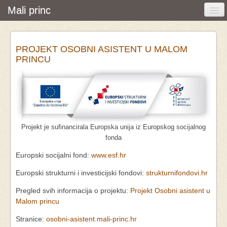
Mali princ
Početna
PROJEKT OSOBNI ASISTENT U MALOM
Vijesti i događanja
PRINCU
Udruga
O nama
Pretraživanje
Projekt je sufinancirala Europska unija iz Europskog socijalnog
Osobna asistencija
fonda
Europski socijalni fond:
www.esf.hr
Europski strukturni i investicijski fondovi:
strukturnifondovi.hr
Pregled svih informacija o projektu:
Projekt Osobni asistent u
Malom princu
Stranice:
osobni-asistent.mali-princ.hr