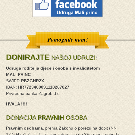
Pomognite nam!
DONIRAJTE
NAŠOJ UDRUZI:
Udruga roditelja djece i osoba s invaliditetom
MALI PRINC
SWIFT:
PBZGHR2X
IBAN:
HR7723400091110267827
Privredna banka Zagreb d.d.
HVALA !!!!
DONACIJA
PRAVNIH
OSOBA
Pravnim osobama
, prema Zakonu o porezu na dobit (NN
177/04), čl.7., st.7., za iznos donacije do 2% iznosa prihoda