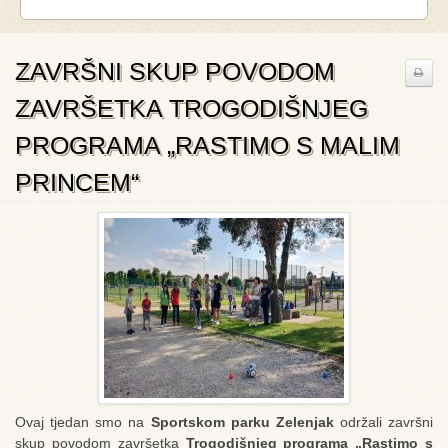
ZAVRŠNI SKUP POVODOM
ZAVRŠETKA TROGODIŠNJEG
PROGRAMA „RASTIMO S MALIM
PRINCEM“
Ovaj tjedan smo na
Sportskom parku Zelenjak
održali završni
skup povodom završetka
Trogodišnjeg programa „Rastimo s