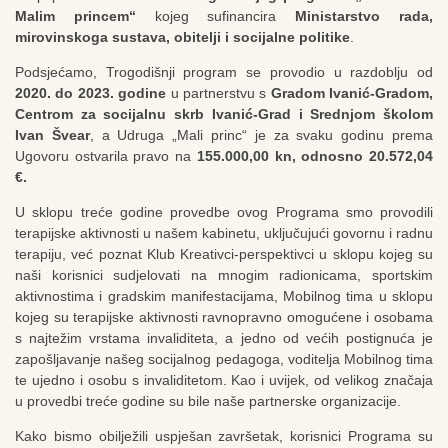
Malim princem“
kojeg sufinancira
Ministarstvo rada,
mirovinskoga sustava, obitelji i socijalne politike
.
Podsjećamo, Trogodišnji program se provodio u razdoblju od
2020. do 2023. godine
u partnerstvu s
Gradom Ivanić-Gradom,
Centrom za socijalnu skrb Ivanić-Grad i Srednjom školom
Ivan Švear
, a Udruga „Mali princ“ je za svaku godinu prema
Ugovoru ostvarila pravo na
155.000,00 kn, odnosno 20.572,04
€.
U sklopu treće godine provedbe ovog Programa smo provodili
terapijske aktivnosti u našem kabinetu, uključujući govornu i radnu
terapiju, već poznat Klub Kreativci-perspektivci u sklopu kojeg su
naši korisnici sudjelovati na mnogim radionicama, sportskim
aktivnostima i gradskim manifestacijama, Mobilnog tima u sklopu
kojeg su terapijske aktivnosti ravnopravno omogućene i osobama
s najtežim vrstama invaliditeta, a jedno od većih postignuća je
zapošljavanje našeg socijalnog pedagoga, voditelja Mobilnog tima
te ujedno i osobu s invaliditetom. Kao i uvijek, od velikog značaja
u provedbi treće godine su bile naše partnerske organizacije.
Kako bismo obilježili uspješan završetak, korisnici Programa su