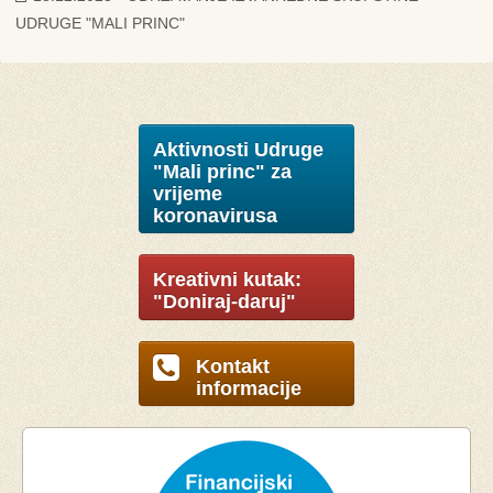
UDRUGE "MALI PRINC"
Aktivnosti Udruge
"Mali princ" za
vrijeme
koronavirusa
Kreativni kutak:
"Doniraj-daruj"
Kontakt
informacije