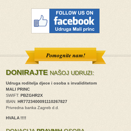
Pomognite nam!
DONIRAJTE
NAŠOJ UDRUZI:
Udruga roditelja djece i osoba s invaliditetom
MALI PRINC
SWIFT:
PBZGHR2X
IBAN:
HR7723400091110267827
Privredna banka Zagreb d.d.
HVALA !!!!
DONACIJA
PRAVNIH
OSOBA