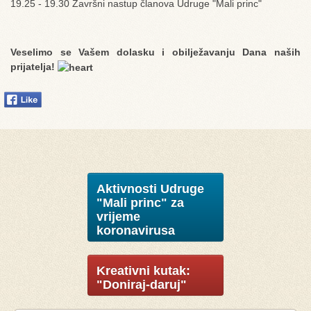
19.25 - 19.30 Završni nastup članova Udruge "Mali princ"
Veselimo se Vašem dolasku i obilježavanju Dana naših
prijatelja!
Aktivnosti Udruge
"Mali princ" za
vrijeme
koronavirusa
Kreativni kutak:
"Doniraj-daruj"