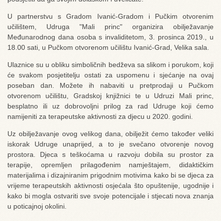
U partnerstvu s Gradom Ivanić-Gradom i Pučkim otvorenim
učilištem, Udruga "Mali princ" organizira obilježavanje
Međunarodnog dana osoba s invaliditetom, 3. prosinca 2019., u
18.00 sati, u Pučkom otvorenom učilištu Ivanić-Grad, Velika sala.
Ulaznice su u obliku simboličnih bedževa sa slikom i porukom, koji
će svakom posjetitelju ostati za uspomenu i sjećanje na ovaj
poseban dan. Možete ih nabaviti u pretprodaji u Pučkom
otvorenom učilištu, Gradskoj knjižnici te u Udruzi Mali princ,
besplatno ili uz dobrovoljni prilog za rad Udruge koji ćemo
namijeniti za terapeutske aktivnosti za djecu u 2020. godini.
Uz obilježavanje ovog velikog dana, obilježit ćemo također veliki
iskorak Udruge unaprijed, a to je svečano otvorenje novog
prostora. Djeca s teškoćama u razvoju dobila su prostor za
terapije, opremljen prilagođenim namještajem, didaktičkim
materijalima i dizajniranim prigodnim motivima kako bi se djeca za
vrijeme terapeutskih aktivnosti osjećala što opuštenije, ugodnije i
kako bi mogla ostvariti sve svoje potencijale i stjecati nova znanja
u poticajnoj okolini.