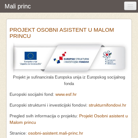
Mali princ
Početna
PROJEKT OSOBNI ASISTENT U MALOM
Vijesti i događanja
PRINCU
Udruga
O nama
Pretraživanje
Projekt je sufinancirala Europska unija iz Europskog socijalnog
Osobna asistencija
fonda
Europski socijalni fond:
www.esf.hr
Europski strukturni i investicijski fondovi:
strukturnifondovi.hr
Pregled svih informacija o projektu:
Projekt Osobni asistent u
Malom princu
Stranice:
osobni-asistent.mali-princ.hr