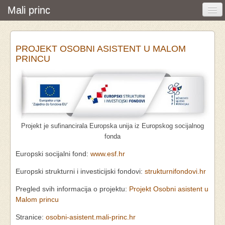
Mali princ
Početna
PROJEKT OSOBNI ASISTENT U MALOM
Vijesti i događanja
PRINCU
Udruga
O nama
Pretraživanje
Projekt je sufinancirala Europska unija iz Europskog socijalnog
Osobna asistencija
fonda
Europski socijalni fond:
www.esf.hr
Europski strukturni i investicijski fondovi:
strukturnifondovi.hr
Pregled svih informacija o projektu:
Projekt Osobni asistent u
Malom princu
Stranice:
osobni-asistent.mali-princ.hr