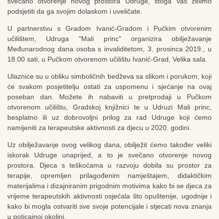
svečano otvorenje novog prostora Udruge, stoga Vas želimo
podsjetiti da ga svojim dolaskom i uveličate.
U partnerstvu s Gradom Ivanić-Gradom i Pučkim otvorenim
učilištem, Udruga "Mali princ" organizira obilježavanje
Međunarodnog dana osoba s invaliditetom, 3. prosinca 2019., u
18.00 sati, u Pučkom otvorenom učilištu Ivanić-Grad, Velika sala.
Ulaznice su u obliku simboličnih bedževa sa slikom i porukom, koji
će svakom posjetitelju ostati za uspomenu i sjećanje na ovaj
poseban dan. Možete ih nabaviti u pretprodaji u Pučkom
otvorenom učilištu, Gradskoj knjižnici te u Udruzi Mali princ,
besplatno ili uz dobrovoljni prilog za rad Udruge koji ćemo
namijeniti za terapeutske aktivnosti za djecu u 2020. godini.
Uz obilježavanje ovog velikog dana, obilježit ćemo također veliki
iskorak Udruge unaprijed, a to je svečano otvorenje novog
prostora. Djeca s teškoćama u razvoju dobila su prostor za
terapije, opremljen prilagođenim namještajem, didaktičkim
materijalima i dizajniranim prigodnim motivima kako bi se djeca za
vrijeme terapeutskih aktivnosti osjećala što opuštenije, ugodnije i
kako bi mogla ostvariti sve svoje potencijale i stjecati nova znanja
u poticajnoj okolini.