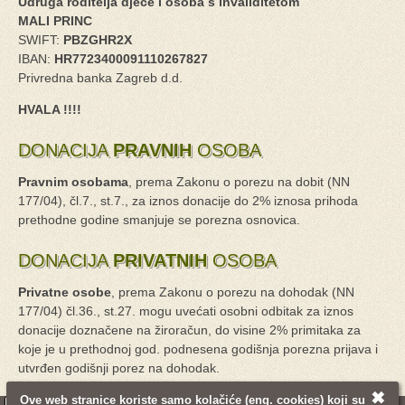
Udruga roditelja djece i osoba s invaliditetom
MALI PRINC
SWIFT:
PBZGHR2X
IBAN:
HR7723400091110267827
Privredna banka Zagreb d.d.
HVALA !!!!
DONACIJA
PRAVNIH
OSOBA
Pravnim osobama
, prema Zakonu o porezu na dobit (NN
177/04), čl.7., st.7., za iznos donacije do 2% iznosa prihoda
prethodne godine smanjuje se porezna osnovica.
DONACIJA
PRIVATNIH
OSOBA
Privatne osobe
, prema Zakonu o porezu na dohodak (NN
177/04) čl.36., st.27. mogu uvećati osobni odbitak za iznos
donacije doznačene na žiroračun, do visine 2% primitaka za
koje je u prethodnoj god. podnesena godišnja porezna prijava i
utvrđen godišnji porez na dohodak.
✖
Ove web stranice koriste samo
kolačiće
(eng. cookies) koji su