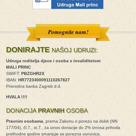
Pomognite nam!
DONIRAJTE
NAŠOJ UDRUZI:
Udruga roditelja djece i osoba s invaliditetom
MALI PRINC
SWIFT:
PBZGHR2X
IBAN:
HR7723400091110267827
Privredna banka Zagreb d.d.
HVALA !!!!
DONACIJA
PRAVNIH
OSOBA
Pravnim osobama
, prema Zakonu o porezu na dobit (NN
177/04), čl.7., st.7., za iznos donacije do 2% iznosa prihoda
prethodne godine smanjuje se porezna osnovica.