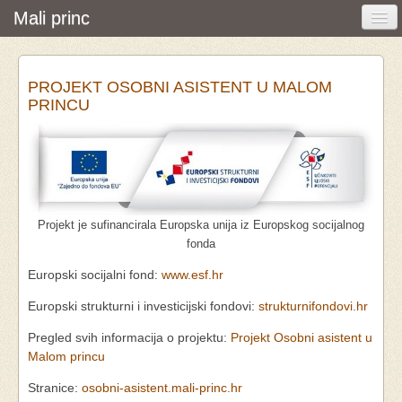
Mali princ
Početna
PROJEKT OSOBNI ASISTENT U MALOM
Vijesti i događanja
PRINCU
Udruga
O nama
Pretraživanje
Projekt je sufinancirala Europska unija iz Europskog socijalnog
Osobna asistencija
fonda
Europski socijalni fond:
www.esf.hr
Europski strukturni i investicijski fondovi:
strukturnifondovi.hr
Pregled svih informacija o projektu:
Projekt Osobni asistent u
Malom princu
Stranice:
osobni-asistent.mali-princ.hr