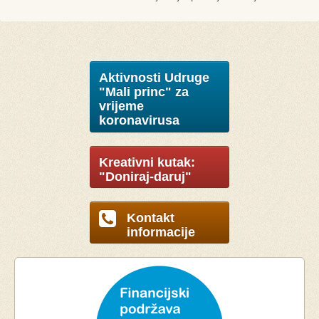
Aktivnosti Udruge
"Mali princ" za
vrijeme
koronavirusa
Kreativni kutak:
"Doniraj-daruj"
Kontakt
informacije