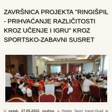
ZAVRŠNICA PROJEKTA "RINGIŠPIL
- PRIHVAĆANJE RAZLIČITOSTI
KROZ UČENJE I IGRU" KROZ
SPORTSKO-ZABAVNI SUSRET
Utorak, 31 Svibanj 2022
U
petak, 27.05.2022. godine
, u Hotelu Sport Ivanić-Grad je