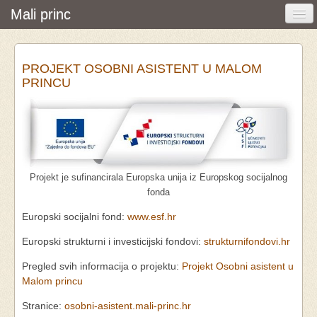
Mali princ
Početna
PROJEKT OSOBNI ASISTENT U MALOM
Vijesti i događanja
PRINCU
Udruga
O nama
Pretraživanje
Projekt je sufinancirala Europska unija iz Europskog socijalnog
Osobna asistencija
fonda
Europski socijalni fond:
www.esf.hr
Europski strukturni i investicijski fondovi:
strukturnifondovi.hr
Pregled svih informacija o projektu:
Projekt Osobni asistent u
Malom princu
Stranice:
osobni-asistent.mali-princ.hr