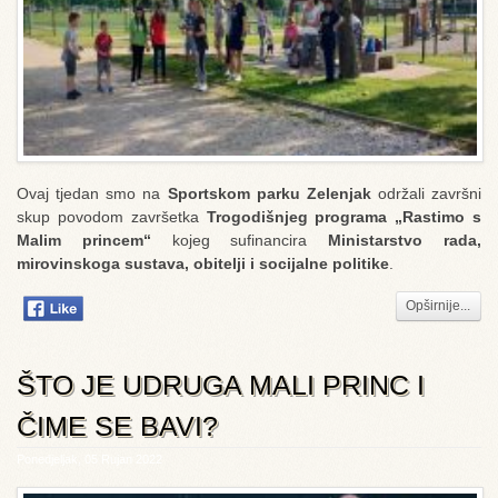
Ovaj tjedan smo na
Sportskom parku Zelenjak
održali završni
skup povodom završetka
Trogodišnjeg programa „Rastimo s
Malim princem“
kojeg sufinancira
Ministarstvo rada,
mirovinskoga sustava, obitelji i socijalne politike
.
Opširnije...
ŠTO JE UDRUGA MALI PRINC I
ČIME SE BAVI?
Ponedjeljak, 05 Rujan 2022