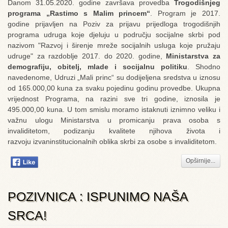
Danom 31.05.2020. godine završava provedba
Trogodišnjeg
programa „Rastimo s Malim princem“
. Program je 2017.
godine prijavljen na Poziv za prijavu prijedloga trogodišnjih
programa udruga koje djeluju u području socijalne skrbi pod
nazivom "Razvoj i širenje mreže socijalnih usluga koje pružaju
udruge" za razdoblje 2017. do 2020. godine,
Ministarstva za
demografiju, obitelj, mlade i socijalnu politiku
. Shodno
navedenome, Udruzi „Mali princ“ su dodijeljena sredstva u iznosu
od 165.000,00 kuna za svaku pojedinu godinu provedbe. Ukupna
vrijednost Programa, na razini sve tri godine, iznosila je
495.000,00 kuna. U tom smislu moramo istaknuti iznimno veliku i
važnu ulogu Ministarstva u promicanju prava osoba s
invaliditetom, podizanju kvalitete njihova života i
razvoju izvaninstitucionalnih oblika skrbi za osobe s invaliditetom.
Opširnije...
POZIVNICA : ISPUNIMO NAŠA
SRCA!