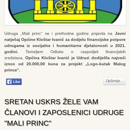
Udruga „Mali princ“ se i prethodne godine prijavila na
Javni
natječaj Općine Kloštar Ivanić za dodjelu financijske potpore
udrugama iz socijalne i humanitarne djelatonosti u 2021.
godini.
Temeljem Odluke o raspodjeli financijskih
sredstava,
Općina Kloštar Ivanić je Udruzi dodijelila najveći
iznos od 20.000,00 kuna za projekt „Logo-kutak Malog
princa“.
Opširnije...
SRETAN USKRS ŽELE VAM
ČLANOVI I ZAPOSLENICI UDRUGE
"MALI PRINC"