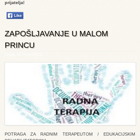
prijatelja!
ZAPOŠLJAVANJE U MALOM
PRINCU
Utorak, 16 Travanj 2019
POTRAGA ZA RADNIM TERAPEUTOM / EDUKACIJSKIM