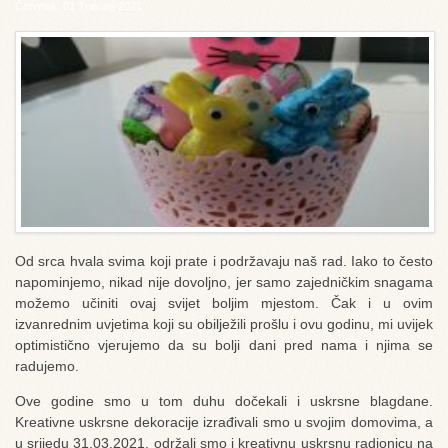
Četvrtak, 01 Travanj 2021
Od srca hvala svima koji prate i podržavaju naš rad. Iako to često
napominjemo, nikad nije dovoljno, jer samo zajedničkim snagama
možemo učiniti ovaj svijet boljim mjestom. Čak i u ovim
izvanrednim uvjetima koji su obilježili prošlu i ovu godinu, mi uvijek
optimistično vjerujemo da su bolji dani pred nama i njima se
radujemo.
Ove godine smo u tom duhu dočekali i uskrsne blagdane.
Kreativne uskrsne dekoracije izrađivali smo u svojim domovima, a
u srijedu 31.03.2021. održali smo i kreativnu uskrsnu radionicu na