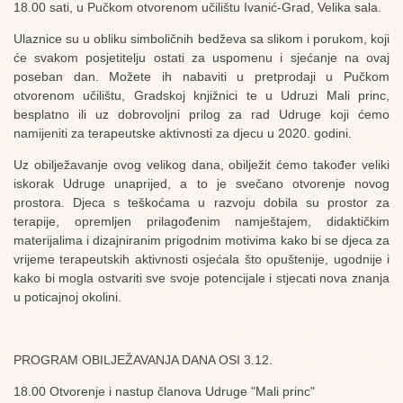
18.00 sati, u Pučkom otvorenom učilištu Ivanić-Grad, Velika sala.
Ulaznice su u obliku simboličnih bedževa sa slikom i porukom, koji
će svakom posjetitelju ostati za uspomenu i sjećanje na ovaj
poseban dan. Možete ih nabaviti u pretprodaji u Pučkom
otvorenom učilištu, Gradskoj knjižnici te u Udruzi Mali princ,
besplatno ili uz dobrovoljni prilog za rad Udruge koji ćemo
namijeniti za terapeutske aktivnosti za djecu u 2020. godini.
Uz obilježavanje ovog velikog dana, obilježit ćemo također veliki
iskorak Udruge unaprijed, a to je svečano otvorenje novog
prostora. Djeca s teškoćama u razvoju dobila su prostor za
terapije, opremljen prilagođenim namještajem, didaktičkim
materijalima i dizajniranim prigodnim motivima kako bi se djeca za
vrijeme terapeutskih aktivnosti osjećala što opuštenije, ugodnije i
kako bi mogla ostvariti sve svoje potencijale i stjecati nova znanja
u poticajnoj okolini.
PROGRAM OBILJEŽAVANJA DANA OSI 3.12.
18.00 Otvorenje i nastup članova Udruge "Mali princ"