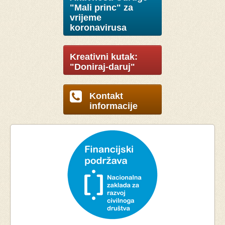
"Mali princ" za
vrijeme
koronavirusa
Kreativni kutak:
"Doniraj-daruj"
Kontakt
informacije