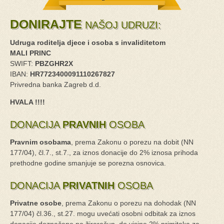
DONIRAJTE
NAŠOJ UDRUZI:
Udruga roditelja djece i osoba s invaliditetom
MALI PRINC
SWIFT:
PBZGHR2X
IBAN:
HR7723400091110267827
Privredna banka Zagreb d.d.
HVALA !!!!
DONACIJA
PRAVNIH
OSOBA
Pravnim osobama
, prema Zakonu o porezu na dobit (NN
177/04), čl.7., st.7., za iznos donacije do 2% iznosa prihoda
prethodne godine smanjuje se porezna osnovica.
DONACIJA
PRIVATNIH
OSOBA
Privatne osobe
, prema Zakonu o porezu na dohodak (NN
177/04) čl.36., st.27. mogu uvećati osobni odbitak za iznos
donacije doznačene na žiroračun, do visine 2% primitaka za