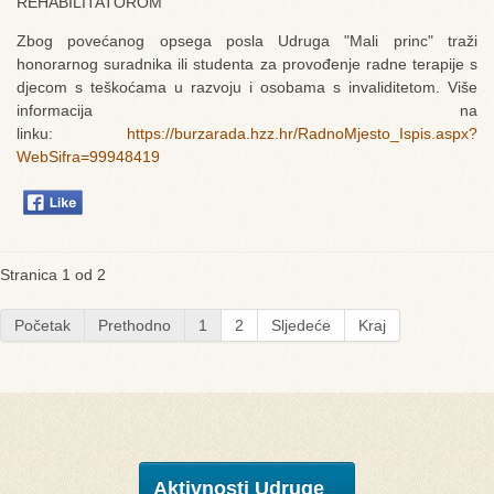
REHABILITATOROM
Zbog povećanog opsega posla Udruga "Mali princ" traži
honorarnog suradnika ili studenta za provođenje radne terapije s
djecom s teškoćama u razvoju i osobama s invaliditetom. Više
informacija na
linku:
https://burzarada.hzz.hr/RadnoMjesto_Ispis.aspx?
WebSifra=99948419
Stranica 1 od 2
Početak
Prethodno
1
2
Sljedeće
Kraj
Aktivnosti Udruge