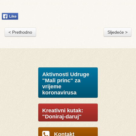
< Prethodno
Sljedeće >
Aktivnosti Udruge
"Mali princ" za
vrijeme
koronavirusa
Kreativni kutak:
"Doniraj-daruj"
Kontakt