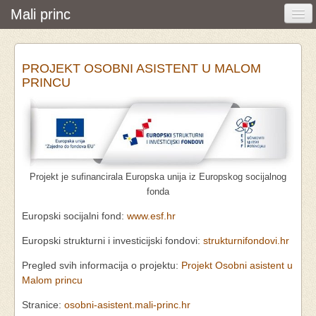
Mali princ
Početna
PROJEKT OSOBNI ASISTENT U MALOM
Vijesti i događanja
PRINCU
Udruga
O nama
Pretraživanje
Projekt je sufinancirala Europska unija iz Europskog socijalnog
Osobna asistencija
fonda
Europski socijalni fond:
www.esf.hr
Europski strukturni i investicijski fondovi:
strukturnifondovi.hr
Pregled svih informacija o projektu:
Projekt Osobni asistent u
Malom princu
Stranice:
osobni-asistent.mali-princ.hr