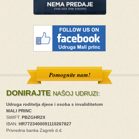
Pomognite nam!
DONIRAJTE
NAŠOJ UDRUZI:
Udruga roditelja djece i osoba s invaliditetom
MALI PRINC
SWIFT:
PBZGHR2X
IBAN:
HR7723400091110267827
Privredna banka Zagreb d.d.